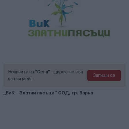
Новините на
"Сега"
- директно във
Запиши се
вашия мейл.
„ВиК – Златни пясъци“ ООД
,
гр. Варна