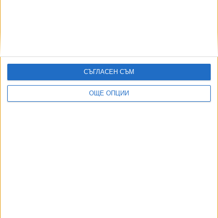
Хороскоп за понеделник
03 Авг. 2026
Хороскоп за петък
07 Авг. 2026
СЪГЛАСЕН СЪМ
Хороскоп за сряда
05 Авг. 2026
ОЩЕ ОПЦИИ
ТУШ
Разгледай всички