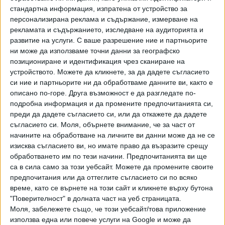
стандартна информация, изпратена от устройство за
Доставяне вода на потребителите
1,873
персонализирана реклама и съдържание, измерване на
рекламата и съдържанието, изследване на аудиторията и
Отвеждане на отпадъчни води
2,215
развитие на услуги.
С ваше разрешение ние и партньорите
ни може да използваме точни данни за географско
позициониране и идентификация чрез сканиране на
Цените на ВиК услугите за битови и приравнените към
устройството. Можете да кликнете, за да дадете съгласието
тях обществени, търговски и др. потребители са под
си ние и партньорите ни да обработваме данните ви, както е
нивото на социалната поносимост на цената на ВиК
описано по-горе. Друга възможност е да разгледате по-
услуги.
подробна информация и да промените предпочитанията си,
преди да дадете съгласието си, или да откажете да дадете
съгласието си.
Моля, обърнете внимание, че за част от
начините на обработване на личните ви данни може да не се
Последвайте ни и в
изисква съгласието ви, но имате право да възразите срещу
обработването им по тези начини. Предпочитанията ви ще
са в сила само за този уебсайт. Можете да промените своите
Ако искате да подкрепите независимата
предпочитания или да оттеглите съгласието си по всяко
и качествена журналистика в “Сега”,
време, като се върнете на този сайт и кликнете върху бутона
можете да направите дарение през
"Поверителност" в долната част на уеб страницата.
PayPal
Моля, забележете също, че този уебсайт/това приложение
използва една или повече услуги на Google и може да