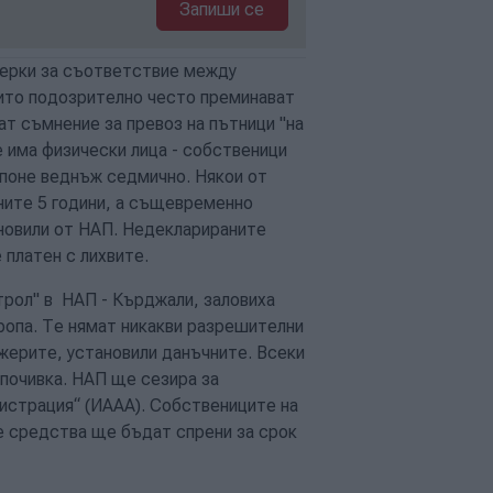
Запиши се
оверки за съответствие между
оито подозрително често преминават
ат съмнение за превоз на пътници "на
че има физически лица - собственици
 поне веднъж седмично. Някои от
дните 5 години, а същевременно
новили от НАП. Недекларираните
 платен с лихвите.
трол" в НАП - Кърджали, заловиха
ропа. Те нямат никакви разрешителни
ажерите, установили данъчните. Всеки
 почивка. НАП ще сезира за
истрация“ (ИААА). Собствениците на
те средства ще бъдат спрени за срок