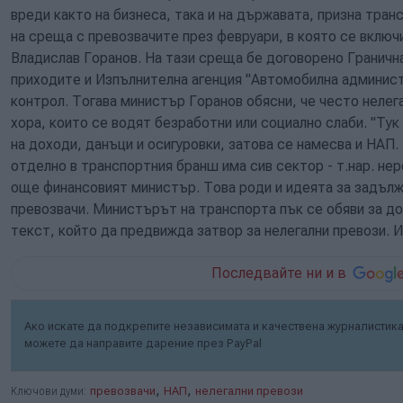
вреди както на бизнеса, така и на държавата, призна тра
на среща с превозвачите през февруари, в която се включ
Владислав Горанов. На тази среща бе договорено Гранична
приходите и Изпълнителна агенция "Автомобилна админист
контрол. Тогава министър Горанов обясни, че често неле
хора, които се водят безработни или социално слаби. "Тук
на доходи, данъци и осигуровки, затова се намесва и НАП.
отделно в транспортния бранш има сив сектор - т.нар. не
още финансовият министър. Това роди и идеята за задъл
превозвачи. Министърът на транспорта пък се обяви за д
текст, който да предвижда затвор за нелегални превози. И
Последвайте ни и в
Ако искате да подкрепите независимата и качествена журналистика 
можете да направите дарение през PayPal
,
,
Ключови думи:
превозвачи
НАП
нелегални превози