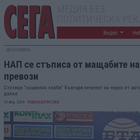
МЕДИЯ БЕЗ
ПОЛИТИЧЕСКА РЕ
Видео
На
ИКОНОМИКА
НАП се стъписа от мащабите на
превози
Стотици "социално слаби" българи печелят на черно от авт
данък
15 Апр. 2019
РЕБЕКА БОРИСОВА