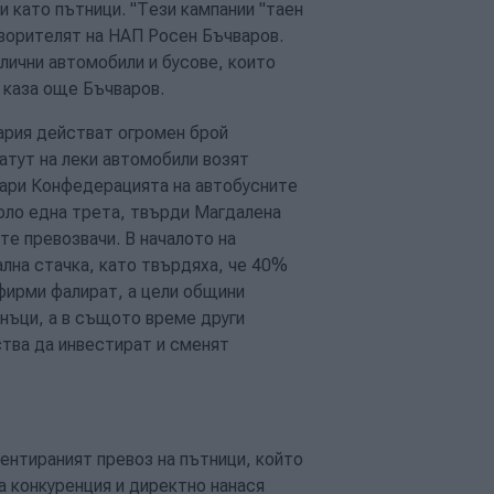
 като пътници. "Тези кампании "таен
ворителят на НАП Росен Бъчваров.
 лични автомобили и бусове, които
, каза още Бъчваров.
гария действат огромен брой
атут на леки автомобили возят
уари Конфедерацията на автобусните
оло една трета, твърди Магдалена
е превозвачи. В началото на
ална стачка, като твърдяха, че 40%
 фирми фалират, а цели общини
анъци, а в същото време други
ства да инвестират и сменят
ентираният превоз на пътници, който
а конкуренция и директно нанася