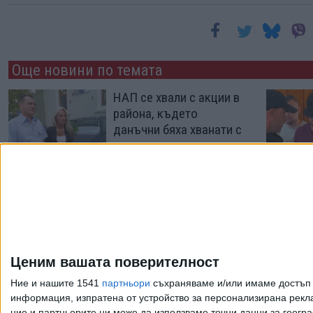
Още новини по темата
НАП се хвали с акции в
района, където
данъчни бяха хванати с
подкуп
26 Юли 2026
Двама служители на
НАП са арестувани за
подкуп
Ценим вашата поверителност
19 Юли 2026
Ние и нашите 1541
партньори
съхраняваме и/или имаме достъп д
информация, изпратена от устройство за персонализирана рекла
ние и партньорите ни може да използваме точни данни за геогра