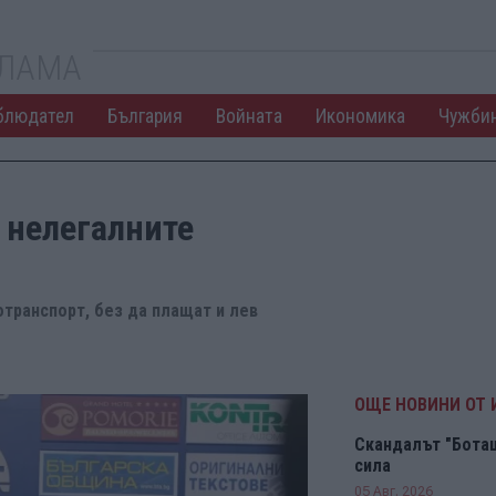
КЛАМА
блюдател
България
Войната
Икономика
Чужби
 нелегалните
отранспорт, без да плащат и лев
ОЩЕ НОВИНИ ОТ
Скандалът "Боташ
сила
05 Авг. 2026