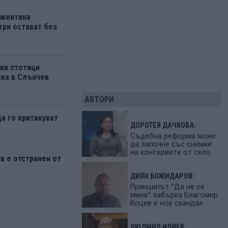
ржентина
три остават без
ви стотици
вка в Слънчев
АВТОРИ
да го критикуват
ДОРОТЕЯ ДАЧКОВА:
Съдебна реформа може
да започне със снимки
на консервите от село
 е отстранен от
ДИЯН БОЖИДАРОВ:
Принципът "Да не се
мина" забърка Благомир
Коцев в нов скандал
ЛЮДМИЛ ИЛИЕВ: