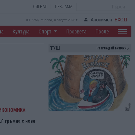
СИГНАЛ
РЕКЛАМА
Анонимен
ВХОД
09:09:57, събота, 8 август 2026 г.
на
Култура
Спорт
Просвета
После
ТУШ
Разгледай всички
 ИКОНОМИКА
" гръмна с нова