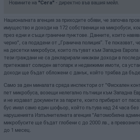
Новините на
"Сега"
- директно във вашия мейл.
Националната агенция за приходите обяви, че започва пр
имущество и доходи на 172 собственици на микробуси, к
през едни и същи гранични пунктове. Данните, които навяв
черно", са подадени от „Гранична полиция“. Те показват, 
на десетки микробуси, които пътуват към Западна Европа
тези граждани не са декларирали никакви доходи в после
притежават солиден автопарк и недвижими имоти, са уста
доходи ще бъдат обложени с данък, който трябва да бъде
Само за ден миналата сряда инспектори от "Фискален кон
пет микробуса, возещи нелегално пътници към Западна Ев
и не издават документи за парите, които прибират от пас
бус имал само един шофьор, който пътува над 24 часа без
нарушенията Изпълнителната агенция "Автомобилна админ
микробусите ще бъдат глобени с до 2000 лв., а превозни
до 1 месец.