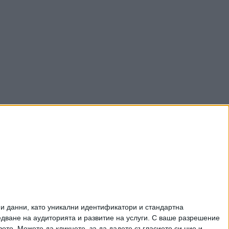
и данни, като уникални идентификатори и стандартна
ване на аудиторията и развитие на услуги.
С ваше разрешение
то. Можете да кликнете, за да дадете съгласието си ние и