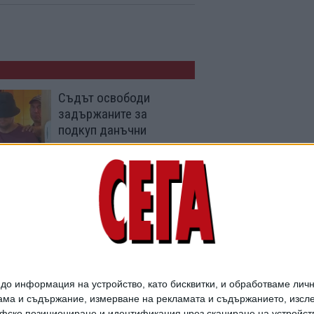
Съдът освободи
задържаните за
подкуп данъчни
21 Юли 2026
Борис Михайлов става
шеф на НАП
10 Юни 2026
о информация на устройство, като бисквитки, и обработваме личн
ма и съдържание, измерване на рекламата и съдържанието, изслед
фско позициониране и идентификация чрез сканиране на устройство