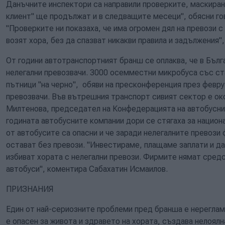
Данъчните инспектори са направили проверките, маскирани
клиент" ще продължат и в следващите месеци", обясни го
"Проверките ни показаха, че има огромен дял на превози с
возят хора, без да спазват никакви правила и задължения"
От години автотранспортният бранш се оплаква, че в Бъл
нелегални превозвачи. 3000 осемместни микробуса със ст
пътници "на черно", обяви на пресконференция през февр
превозвачи. Във вътрешния транспорт сивият сектор е ок
Милтенова, председател на Конфедерацията на автобуснит
годината автобусните компании дори се стягаха за национ
от автобусите са опасни и че заради нелегалните превози
остават без превози. "Инвестираме, плащаме заплати и д
избиват хората с нелегални превози. Фирмите нямат сред
автобуси", коментира Сабахатин Исмаилов.
ПРИЗНАНИЯ
Един от най-сериозните проблеми пред бранша е нереглам
е опасен за живота и здравето на хората, създава нелоялн