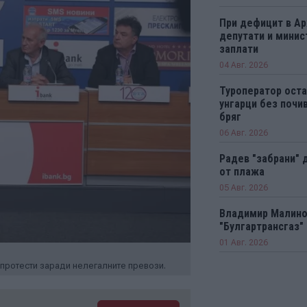
При дефицит в А
депутати и минис
заплати
04 Авг. 2026
Туроператор оста
унгарци без почи
бряг
06 Авг. 2026
Радев "забрани" 
от плажа
05 Авг. 2026
Владимир Малинов
"Булгартрансгаз"
01 Авг. 2026
а протести заради нелегалните превози.