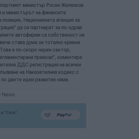
нспортният министър Росен Желязков
и и министърът на финансите
 полиция, Националната агенция за
рация" да си партнират за по-здрав
галните автофирми са собственост на
 вече става дума за тотално криене
 Това е по-скоро черен сектор,
регламентирани превози", коментира
жителна ДДС регистрация на всички
опълване на Наказателния кодекс с
 по двете идеи развитие няма.
в “Сега”,