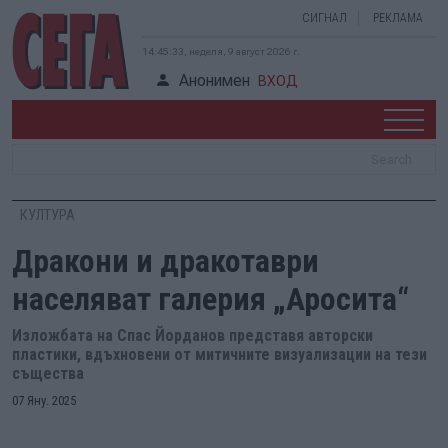
СИГНАЛ
РЕКЛАМА
14:45:34, неделя, 9 август 2026 г.
Анонимен
ВХОД
КУЛТУРА
Дракони и дракотаври
населяват галерия „Аросита“
Изложбата на Спас Йорданов представя авторски
пластики, вдъхновени от митичните визуализации на тези
същества
07 Яну. 2025