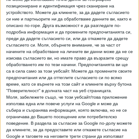
Според митологията драконите са гигантски
позициониране и идентификация чрез сканиране на
влечугоподобни създания, притежаващи магически сили.
устройството. Можете да кликнете, за да дадете съгласието
2у,1.3еу2и4Външният им вид е съчетание от елементи на
си ние и партньорите ни да обработваме данните ви, както е
различни животни – главата и тялото са на влечуго, а
описано по-горе. Друга възможност е да разгледате по-
крилата са на птица или ципести като на прилеп. Понякога
подробна информация и да промените предпочитанията си,
преди да дадете съгласието си, или да откажете да дадете
в образа могат да влизат и части от телата на други
съгласието си.
Моля, обърнете внимание, че за част от
животни като лъв, куче, риба, козел, вълк и т.н.
начините на обработване на личните ви данни може да не се
изисква съгласието ви, но имате право да възразите срещу
Разграничават се два основни типа дракони – европейски
обработването им по тези начини. Предпочитанията ви ще
и азиатски. Първите представляват огромни
са в сила само за този уебсайт. Можете да промените своите
гущероподобни същества (въпреки че думата дракон
предпочитания или да оттеглите съгласието си по всяко
идва от латинското dráco, което означава змия), почти
време, като се върнете на този сайт и кликнете върху бутона
винаги зелени на цвят, покрити с люспи и притежаващи
"Поверителност" в долната част на уеб страницата.
мощни крила. Имат способността да бълват огън и да
Моля, забележете също, че този уебсайт/това приложение
използва една или повече услуги на Google и може да
летят. В културата на европейските народи драконите са
събира и съхранява информация, която включва, но не се
представяни главно като кръвожадни, зли същества,
ограничава до Вашето посещение или потребителско
живеещи в дълбоки пещери или във високи планини.
поведение. В раздела за съгласие за Google по-долу можете
Китайските дракони притежават огромна мъдрост, но са
да кликнете, за да предоставите или откажете съгласие на
склонни да я споделят само след дълги разговори,
Google и таговете на неговите трети страни да използват