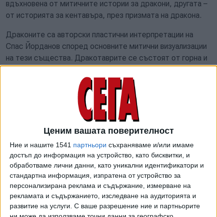
вдъхновена от митичните истории за дракони, другата –
от историята за кентавъра, през призмата на дракона.
Драконите са авторски пластични интерпретации на
Спас Йорданов според основните митични визуализации
на тези същества. Дракотаврите се състоят от горна и
долна част и могат взаимно да разменят частите си, с
което умножават своята хибридност.
Скулптурите са изработени от глина, като някои от тях
имат и части, създадени от метал и хартия.
Ценим вашата поверителност
Изложбата изследва процеса на творческо и
емоционално израстване на един от емблематичните
Ние и нашите 1541
партньори
съхраняваме и/или имаме
студенти на ателие „Керамика“ в НБУ. С тази селекция
достъп до информация на устройство, като бисквитки, и
обработваме лични данни, като уникални идентификатори и
Спас Йорданов финализира своето 5-годишно обучение в
стандартна информация, изпратена от устройство за
специалностите по керамика на бакалавърско и
персонализирана реклама и съдържание, измерване на
магистърско ниво и общо 7 години обучение в Нов
рекламата и съдържанието, изследване на аудиторията и
български университет.
развитие на услуги.
С ваше разрешение ние и партньорите
ни може да използваме точни данни за географско