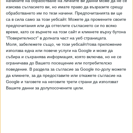
начините на обработване на личните ви данни може да не се
президент и настоящ премиер подадоха документи за
изисква съгласието ви, но имате право да възразите срещу
коалиция от партии, която се казва "Прогресивна
обработването им по тези начини. Предпочитанията ви ще
България" и включваше партиите "Политическо движение
са в сила само за този уебсайт. Можете да промените своите
Социалдемократи", "Социалдемократическа партия" и
предпочитания или да оттеглите съгласието си по всяко
време, като се върнете на този сайт и кликнете върху бутона
"Движение Нашият Народ".
"Поверителност" в долната част на уеб страницата.
Законът за политическита партии казва, че в срок до три
Моля, забележете също, че този уебсайт/това приложение
използва една или повече услуги на Google и може да
месеца от учредяването политическата партия трябва
събира и съхранява информация, която включва, но не се
да разполага с
най-малко 2500 действителни
ограничава до Вашето посещение или потребителско
индивидуални членове
и да подаде заявление за
поведение. В раздела за съгласие за Google по-долу можете
вписване в Регистъра на политическите партии при
да кликнете, за да предоставите или откажете съгласие на
Софийския градски съд. Регистрацията се извършва от
Google и таговете на неговите трети страни да използват
съда по писмена молба от органа на партията, който
Вашите данни за долупосочените цели.
съгласно устава я представлява.
Последвайте ни и в
Ако искате да подкрепите независимата
и качествена журналистика в “Сега”,