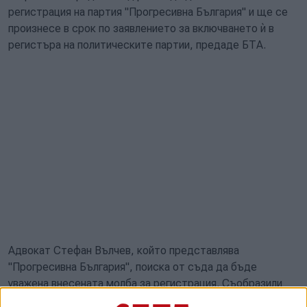
регистрация на партия "Прогресивна България" и ще се
произнесе в срок по заявлението за включването ѝ в
регистъра на политическите партии, предаде БТА.
Адвокат Стефан Вълчев, който представлява
"Прогресивна България", поиска от съда да бъде
уважена внесената молба за регистрация. Съобразили
сме се със закона за политическите партии,