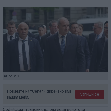
Play
Mute
Setti
БГНЕС
Новините на
"Сега"
- директно във
Запиши се
вашия мейл.
Софийският градски съд разгледа делото за