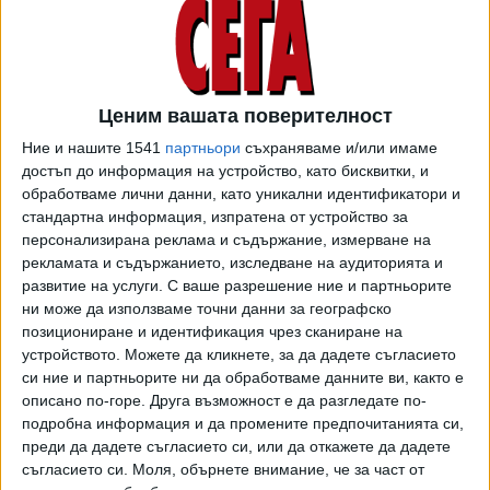
представени са всички изискуеми от закона актове.
Вярвам, че сме изпълнили всички законови предпоставки
и липсват пречки за уважаване на искането ни. Разчитам
на вашата обективност и справедливост, каза Вълчев.
Ценим вашата поверителност
Прокурор Милен Ютеров от Софийската градска
Ние и нашите 1541
партньори
съхраняваме и/или имаме
прокуратура заяви, че са спазени изискванията на закона
достъп до информация на устройство, като бисквитки, и
за политическите партии. Не съществуват пречки да
обработваме лични данни, като уникални идентификатори и
бъде вписана „Прогресивна България“ като политическа
стандартна информация, изпратена от устройство за
персонализирана реклама и съдържание, измерване на
партия в регистъра на политическите партии, посочи
рекламата и съдържанието, изследване на аудиторията и
той.
развитие на услуги.
С ваше разрешение ние и партньорите
ни може да използваме точни данни за географско
Съдът има 14 дни да се произнесе.
позициониране и идентификация чрез сканиране на
устройството. Можете да кликнете, за да дадете съгласието
Както "Сега" вече писа председател на партията е
си ние и партньорите ни да обработваме данните ви, както е
премиерът Румен Радев. Учредителното събрание е
описано по-горе. Друга възможност е да разгледате по-
избрало контролен съвет, чийто председател е
подробна информация и да промените предпочитанията си,
вътрешният министър Иван Демерджиев.
преди да дадете съгласието си, или да откажете да дадете
съгласието си.
Моля, обърнете внимание, че за част от
За изборите през април представителите на бившия