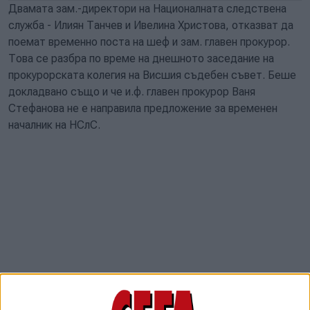
Двамата зам.-директори на Националната следствена
служба - Илиян Танчев и Ивелина Христова, отказват да
поемат временно поста на шеф и зам. главен прокурор.
Това се разбра по време на днешното заседание на
прокурорската колегия на Висшия съдебен съвет. Беше
докладвано също и че и.ф. главен прокурор Ваня
Стефанова не е направила предложение за временен
началник на НСлС.