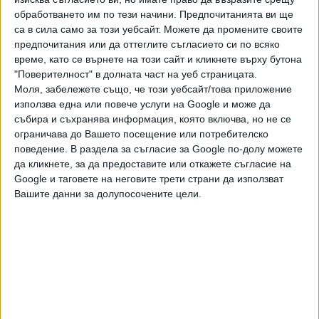
Кадровиците днес решиха да поискат от всички
обработването им по тези начини. Предпочитанията ви ще
следователи от НСлС информация дали биха заели
са в сила само за този уебсайт. Можете да промените своите
временния пост. Условието е да не им предстои
предпочитания или да оттеглите съгласието си по всяко
пенсиониране в следващите 6 месеца.
време, като се върнете на този сайт и кликнете върху бутона
"Поверителност" в долната част на уеб страницата.
Така или иначе откритата процедура по избор на
Моля, забележете също, че този уебсайт/това приложение
директор едва ли ще бъде довършена. Предстои да
използва една или повече услуги на Google и може да
бъдат гласувани окончателно промени в Закона за
събира и съхранява информация, която включва, но не се
съдебната власт, които вероятно ще наложат
ограничава до Вашето посещение или потребителско
мораториум върху кадруването в системата, особено на
поведение. В раздела за съгласие за Google по-долу можете
да кликнете, за да предоставите или откажете съгласие на
ръководни постове.
Google и таговете на неговите трети страни да използват
Вашите данни за долупосочените цели.
Последвайте ни и в
Ако искате да подкрепите независимата
и качествена журналистика в “Сега”,
можете да направите дарение през
PayPal
,
,
Ключови думи:
Борислав Сарафов
НСлС
Прокурорска колегия на