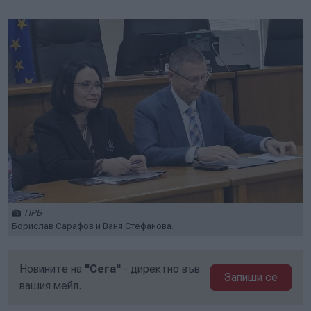
Play
Mute
Setti
ПРБ
Борислав Сарафов и Ваня Стефанова.
Новините на
"Сега"
- директно във
Запиши се
вашия мейл.