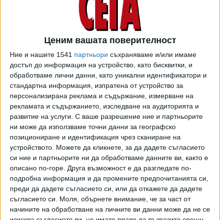
Постът беше овакантен, след като Борислав Сарафов
подаде оставка в последната седмица на май. По-рано
той се върна като директор на националното следствие
Ценим вашата поверителност
и зам. главен прокурор, след като най-сетне склони да
Ние и нашите 1541
партньори
съхраняваме и/или имаме
освободи мястото на и.ф. главен прокурор, за какъвто се
достъп до информация на устройство, като бисквитки, и
представяше незаконно в последните 9 месеца. В
обработваме лични данни, като уникални идентификатори и
стандартна информация, изпратена от устройство за
момента той е редови следовател в НСлС.
персонализирана реклама и съдържание, измерване на
Прокурорската колегия откри миналата седмица и
рекламата и съдържанието, изследване на аудиторията и
развитие на услуги.
С ваше разрешение ние и партньорите
процедура за избора на нов титуляр с 5-годишен мандат.
ни може да използваме точни данни за географско
Днес беше и първото от двете поредни заседания, в
позициониране и идентификация чрез сканиране на
които може да се правят предложения. Такова не дойде.
устройството. Можете да кликнете, за да дадете съгласието
Право да номинират има група от поне трима от
си ние и партньорите ни да обработваме данните ви, както е
членовете на прокурорската колегия, главният прокурор
описано по-горе. Друга възможност е да разгледате по-
или министърът на правосъдието. Вече е ясно, че и.ф.
подробна информация и да промените предпочитанията си,
главен прокурор, както и членовете на ВСС нямат
преди да дадете съгласието си, или да откажете да дадете
съгласието си.
Моля, обърнете внимание, че за част от
намерение да номинират кандидати за поста.
начините на обработване на личните ви данни може да не се
изисква съгласието ви, но имате право да възразите срещу