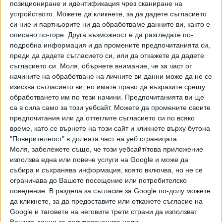
позициониране и идентификация чрез сканиране на
Хавайската Богородица заплака с фентанилови сълзи
устройството. Можете да кликнете, за да дадете съгласието
си ние и партньорите ни да обработваме данните ви, както е
Видео
описано по-горе. Друга възможност е да разгледате по-
Разгледай всички
подробна информация и да промените предпочитанията си,
преди да дадете съгласието си, или да откажете да дадете
съгласието си.
Моля, обърнете внимание, че за част от
начините на обработване на личните ви данни може да не се
изисква съгласието ви, но имате право да възразите срещу
обработването им по тези начини. Предпочитанията ви ще
са в сила само за този уебсайт. Можете да промените своите
предпочитания или да оттеглите съгласието си по всяко
време, като се върнете на този сайт и кликнете върху бутона
"Поверителност" в долната част на уеб страницата.
Моля, забележете също, че този уебсайт/това приложение
използва една или повече услуги на Google и може да
събира и съхранява информация, която включва, но не се
Двама кандидат-президенти се борят за любовта на
ограничава до Вашето посещение или потребителско
Радев
поведение. В раздела за съгласие за Google по-долу можете
да кликнете, за да предоставите или откажете съгласие на
НАЙ-ЧЕТЕНИ
днес
седмица
месец
Google и таговете на неговите трети страни да използват