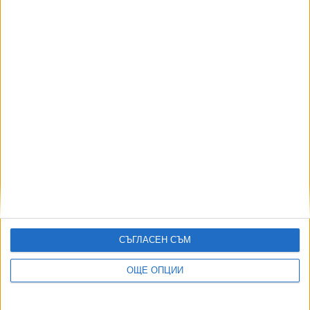
05 Авг. 2026
АВТОРИ
СЪГЛАСЕН СЪМ
ОЩЕ ОПЦИИ
ДОРОТЕЯ ДАЧКОВА:
Съдебна реформа може да започне със снимки на консервите от
село