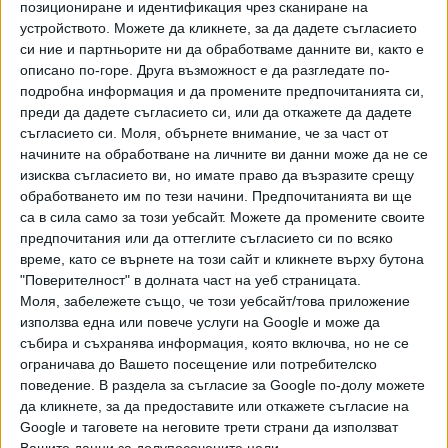
позициониране и идентификация чрез сканиране на
Хавайската Богородица заплака с фентанилови сълзи
устройството. Можете да кликнете, за да дадете съгласието
си ние и партньорите ни да обработваме данните ви, както е
Видео
описано по-горе. Друга възможност е да разгледате по-
Разгледай всички
подробна информация и да промените предпочитанията си,
преди да дадете съгласието си, или да откажете да дадете
съгласието си.
Моля, обърнете внимание, че за част от
начините на обработване на личните ви данни може да не се
изисква съгласието ви, но имате право да възразите срещу
обработването им по тези начини. Предпочитанията ви ще
са в сила само за този уебсайт. Можете да промените своите
предпочитания или да оттеглите съгласието си по всяко
време, като се върнете на този сайт и кликнете върху бутона
"Поверителност" в долната част на уеб страницата.
Моля, забележете също, че този уебсайт/това приложение
използва една или повече услуги на Google и може да
събира и съхранява информация, която включва, но не се
Двама кандидат-президенти се борят за любовта на
ограничава до Вашето посещение или потребителско
Радев
поведение. В раздела за съгласие за Google по-долу можете
да кликнете, за да предоставите или откажете съгласие на
НАЙ-ЧЕТЕНИ
днес
седмица
месец
Google и таговете на неговите трети страни да използват