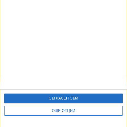
06 Авг. 2026
АВТОРИ
СЪГЛАСЕН СЪМ
ОЩЕ ОПЦИИ
ДОРОТЕЯ ДАЧКОВА:
Съдебна реформа може да започне със снимки на консервите от
село