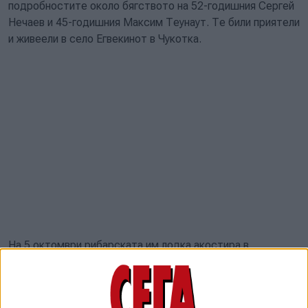
подробностите около бягството на 52-годишния Сергей
Нечаев и 45-годишния Максим Теунаут. Те били приятели
и живеели в село Егвекинот в Чукотка.
На 5 октомври рибарската им лодка акостира в
инуитското селище Гамбел на остров Сейнт Лорънс.
Островът е американски, но е по-близо до Чукотка,
отколкото до Аляска.