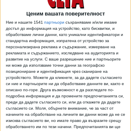
Егвекинот, откъдето двамата са тръгнали, е разположен
на брега на залив в Берингово море, но не е най-
Ценим вашата поверителност
източната точка на полуострова. Затова Нечаев и
Ние и нашите 1541
партньори
съхраняваме и/или имаме
Теунаут плават покрай чукотското крайбрежие в
достъп до информация на устройство, като бисквитки, и
продължение на дни с изключени телефони:
обработваме лични данни, като уникални идентификатори и
страхували се, че ще бъдат забелязани от граничарите.
стандартна информация, изпратена от устройство за
персонализирана реклама и съдържание, измерване на
Нощували на брега. Когато най-накрая решават да
рекламата и съдържанието, изследване на аудиторията и
преплуват Берингово море, бегълците попадат в буря и
развитие на услуги.
С ваше разрешение ние и партньорите
се налага да се върнат на руския бряг. При втория опит
ни може да използваме точни данни за географско
за прекосяване на морето бурята започва отново, но
позициониране и идентификация чрез сканиране на
мъжете все пак решават да продължат към Америка.
устройството. Можете да кликнете, за да дадете съгласието
Максим Теунаут е опитен рибар. Благодарение на
си ние и партньорите ни да обработваме данните ви, както е
уменията му те оцеляват, казва по-късно Нечаев в
описано по-горе. Друга възможност е да разгледате по-
подробна информация и да промените предпочитанията си,
интервю.
преди да дадете съгласието си, или да откажете да дадете
съгласието си.
Моля, обърнете внимание, че за част от
Американските власти предупреждили бреговата охрана
начините на обработване на личните ви данни може да не се
за пристигането им и те извели нелегалните руснаци от
изисква съгласието ви, но имате право да възразите срещу
селището. От остров Сейнт Лорънс те са
обработването им по тези начини. Предпочитанията ви ще
транспортирани със самолет до континента и прекарват