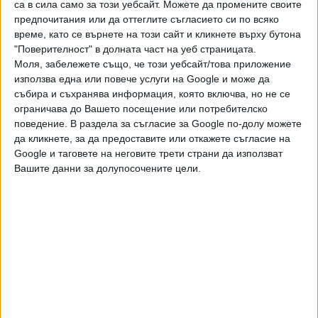
са в сила само за този уебсайт. Можете да промените своите
следващите три месеца в миграционен затвор в Такома,
предпочитания или да оттеглите съгласието си по всяко
Вашингтон, на западния бряг на САЩ. Там ги хранели
време, като се върнете на този сайт и кликнете върху бутона
само с ориз и боб - оплакват се руснаците в интервю за
"Поверителност" в долната част на уеб страницата.
Моля, забележете също, че този уебсайт/това приложение
The Economist
. Но в затворническата библиотека
използва една или повече услуги на Google и може да
намерили книги на руски език, предимно класически
събира и съхранява информация, която включва, но не се
произведения от XIX век.
ограничава до Вашето посещение или потребителско
поведение. В раздела за съгласие за Google по-долу можете
да кликнете, за да предоставите или откажете съгласие на
Google и таговете на неговите трети страни да използват
Последвайте ни и в
Вашите данни за долупосочените цели.
Ако искате да подкрепите независимата
и качествена журналистика в “Сега”,
можете да направите дарение през
PayPal
,
,
Ключови думи:
мобилизация
чукотка
Аляска