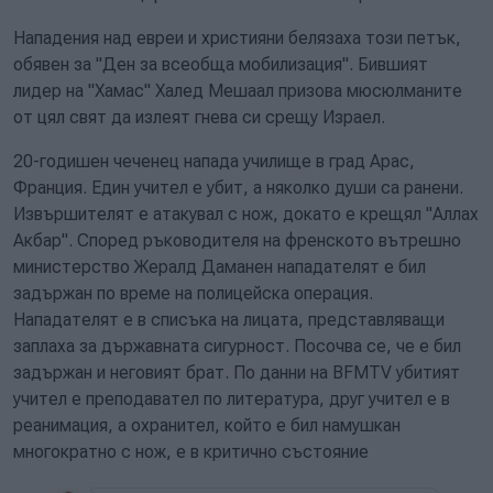
Нападения над евреи и християни белязаха този петък,
обявен за "Ден за всеобща мобилизация". Бившият
лидер на "Хамас" Халед Мешаал призова мюсюлманите
от цял свят да излеят гнева си срещу Израел.
20-годишен чеченец напада училище в град Арас,
Франция. Един учител е убит, а няколко души са ранени.
Извършителят е атакувал с нож, докато е крещял "Аллах
Акбар". Според ръководителя на френското вътрешно
министерство Жералд Даманен нападателят е бил
задържан по време на полицейска операция.
Нападателят е в списъка на лицата, представляващи
заплаха за държавната сигурност. Посочва се, че е бил
задържан и неговият брат. По данни на BFMTV убитият
учител е преподавател по литература, друг учител е в
реанимация, а охранител, който е бил намушкан
многократно с нож, е в критично състояние