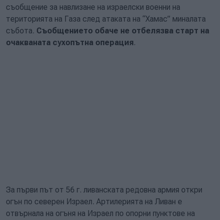
съобщение за навлизане на израелски военни на
територията на Газа след атаката на “Хамас” миналата
събота.
Съобщението обаче не отбелязва старт на
очакваната сухопътна операция
.
За първи път от 56 г. ливанската редовна армия откри
огън по северен Израел. Артилерията на Ливан е
отвърнала на огъня на Израел по опорни пунктове на