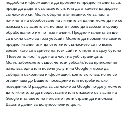
подробна информация и да промените предпочитанията си,
преди да дадете съгласието си, или да откажете да дадете
съгласието си.
Моля, обърнете внимание, че за част от
начините на обработване на личните ви данни може да не се
изисква съгласието ви, но имате право да възразите срещу
обработването им по тези начини. Предпочитанията ви ще
са в сила само за този уебсайт. Можете да промените своите
предпочитания или да оттеглите съгласието си по всяко
време, като се върнете на този сайт и кликнете върху бутона
"Поверителност" в долната част на уеб страницата.
Моля, забележете също, че този уебсайт/това приложение
използва една или повече услуги на Google и може да
събира и съхранява информация, която включва, но не се
Служител на израелското посолство е бил нападнат в
ограничава до Вашето посещение или потребителско
Китай, неизвестно лице го е намушкало няколко пъти с
поведение. В раздела за съгласие за Google по-долу можете
нож и е избягало. Жертвата е настанена в болница с
да кликнете, за да предоставите или откажете съгласие на
няколко прободни рани. Според полицейски служители
Google и таговете на неговите трети страни да използват
нападението е извършено от мъж с некитайски
Вашите данни за долупосочените цели.
произход.