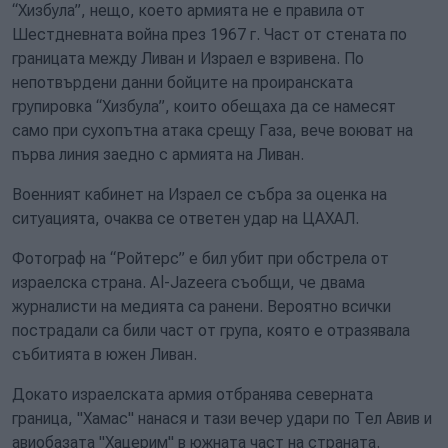
“Хизбула”, нещо, което армията не е правила от
Шестдневната война през 1967 г. Част от стената по
границата между Ливан и Израел е взривена. По
непотвърдени данни бойците на проиранската
групировка “Хизбула”, които обещаха да се намесят
само при сухопътна атака срещу Газа, вече воюват на
първа линия заедно с армията на Ливан.
Военният кабинет на Израел се събра за оценка на
ситуацията, очаква се ответен удар на ЦАХАЛ.
Фотограф на “Ройтерс” е бил убит при обстрела от
израелска страна. Al-Jazeera съобщи, че двама
журналисти на медията са ранени. Вероятно всички
пострадали са били част от група, която е отразявала
събитията в южен Ливан.
Докато израелската армия отбранява северната
граница, "Хамас" нанася и тази вечер удари по Тел Авив и
авиобазата "Хацерим" в южната част на страната.