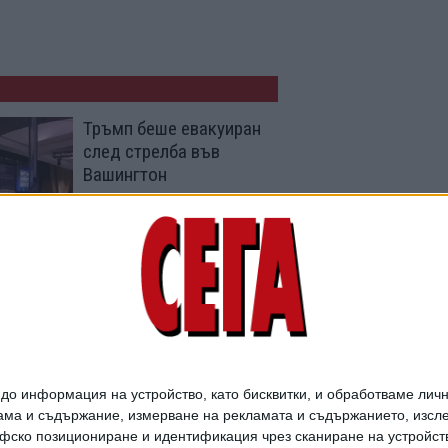
Тръмп беше евакуиран
след стрелба във
Вашингтон
26 Апр. 2026
Виена е основен хъб на
руското е-разузнаване
в Европа
18 Март 2026
о информация на устройство, като бисквитки, и обработваме личн
ма и съдържание, измерване на рекламата и съдържанието, изслед
фско позициониране и идентификация чрез сканиране на устройство