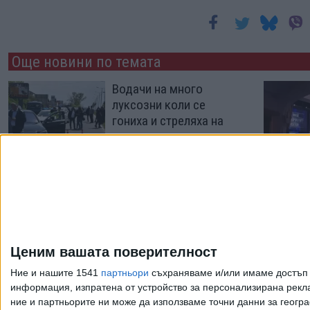
Още новини по темата
Водачи на много
луксозни коли се
гониха и стреляха на
пътя
29 Апр. 2026
Осем деца загинаха
при стрелба в Луизиана
20 Апр. 2026
Ценим вашата поверителност
Ние и нашите 1541
партньори
съхраняваме и/или имаме достъп д
информация, изпратена от устройство за персонализирана рекла
ние и партньорите ни може да използваме точни данни за геогра