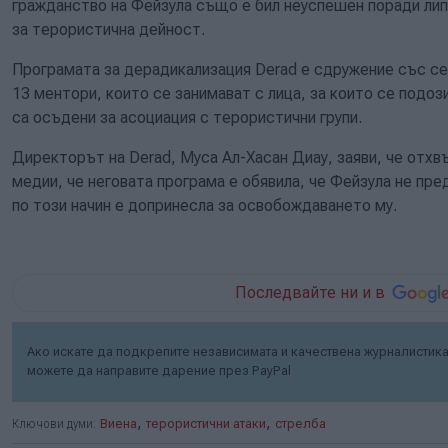
гражданство на Фейзула също е бил неуспешен поради лип
за терористична дейност.
Програмата за дерадикализация Derad е сдружение със се
13 ментори, които се занимават с лица, за които се подози
са осъдени за асоциация с терористични групи.
Директорът на Derad, Муса Ал-Хасан Диау, заяви, че отхв
медии, че неговата програма е обявила, че Фейзула не пр
по този начин е допринесла за освобождаването му.
Последвайте ни и в
Ако искате да подкрепите независимата и качествена журналистика 
можете да направите дарение през PayPal
,
,
Ключови думи:
Виена
терористични атаки
стрелба