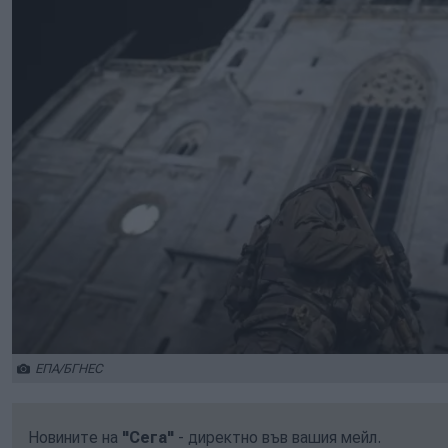
ЕПА/БГНЕС
Новините на
"Сега"
- директно във вашия мейл.