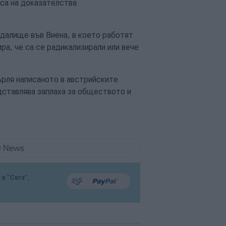
са на доказателства
далище във Виена, в което работят
ра, че са се радикализирали или вече
ърля написаното в австрийските
едставлява заплаха за обществото и
в “Сега”,