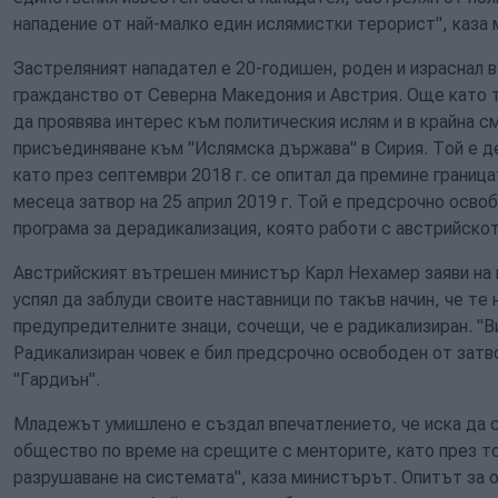
нападение от най-малко един ислямистки терорист", каза
Застреляният нападател е 20-годишен, роден и израснал в
гражданство от Северна Македония и Австрия. Още като
да проявява интерес към политическия ислям и в крайна с
присъединяване към "Ислямска държава" в Сирия. Той е д
като през септември 2018 г. се опитал да премине граница
месеца затвор на 25 април 2019 г. Той е предсрочно осво
програма за дерадикализация, която работи с австрийско
Австрийският вътрешен министър Карл Нехамер заяви на 
успял да заблуди своите наставници по такъв начин, че те 
предупредителните знаци, сочещи, че е радикализиран. "
Радикализиран човек е бил предсрочно освободен от затво
"Гардиън".
Младежът умишлено е създал впечатлението, че иска да с
общество по време на срещите с менторите, като през то
разрушаване на системата", каза министърът. Опитът за 