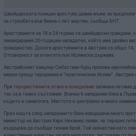
Швейцарската полиция арестува двама мъже за предполаг
за стрелбата във Виена с пет жертви, съобщи БНТ.
Арестуваните на 18 и 24 години са швейцарски граждани, к
ликвидирания 20-годишен нападател, който има двойно а
гражданство. Досега арестуваните в Австрия са общо 14, 
Отговорност за атентата пое Ислямска държава.
Австрийският канцлер Себастиан Курц призова европейск
мерки срещу тероризма и "политическия Ислям". Австрия е
При
терористичните атаки в понеделник
загинаха петима д
тях са в тежко състояние. Всички 6 нападения бяха в Пър
където е синагогага. Мястото е централно и много оживен
През нощта след нападението бяха извършени много прет
министър на Австрия Карл Нехамер заяви, че терористите
въздържа да съобщи техния брой. Той окачестви като си
единствения известен засега нападател, застрелян от по