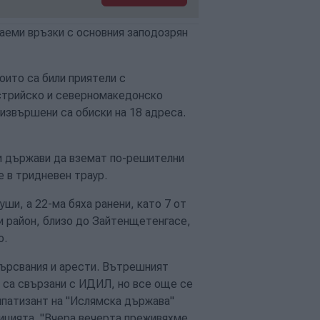
аеми връзки с основния заподозрян
оито са били приятели с
встрийско и северномакедонско
извършени са обиски на 18 адреса.
и държави да вземат по-решителни
 в тридневен траур.
уши, а 22-ма бяха ранени, като 7 от
ви район, близо до Зайтенщетенгасе,
о.
ърсвания и арести. Вътрешният
 са свързани с ИДИЛ, но все още се
мпатизант на "Ислямска държава"
лицията. "Вчера вечерта преживяхме