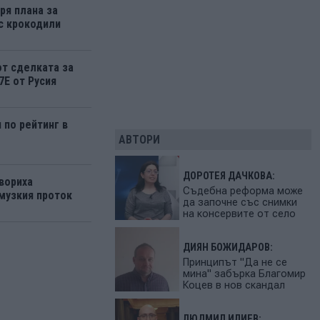
ря плана за
 с крокодили
от сделката за
7Е от Русия
 по рейтинг в
АВТОРИ
ДОРОТЕЯ ДАЧКОВА:
вориха
Съдебна реформа може
музкия проток
да започне със снимки
на консервите от село
ДИЯН БОЖИДАРОВ:
Принципът "Да не се
мина" забърка Благомир
Коцев в нов скандал
ЛЮДМИЛ ИЛИЕВ: