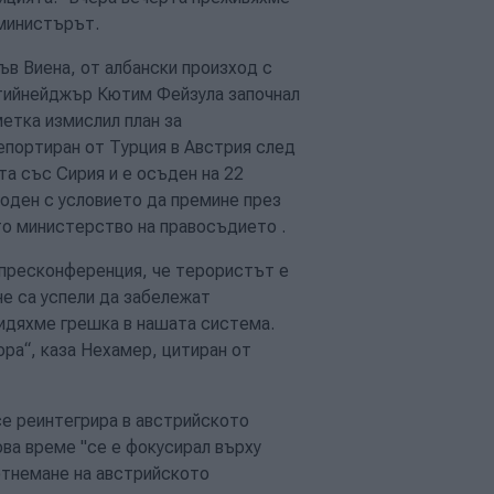
 министърът.
ъв Виена, от албански произход с
 тийнейджър Кютим Фейзула започнал
метка измислил план за
епортиран от Турция в Австрия след
та със Сирия и е осъден на 22
боден с условието да премине през
то министерство на правосъдието .
пресконференция, че терористът е
не са успели да забележат
Видяхме грешка в нашата система.
ра“, каза Нехамер, цитиран от
е реинтегрира в австрийското
ва време "се е фокусирал върху
отнемане на австрийското