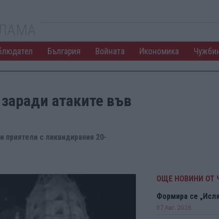
КЛАМА
блюдател
България
Войната
Икономика
Чужби
заради атаките във
ли приятели с ликвидирания 20-
ОЩЕ НОВИНИ ОТ
Формира се „Исл
07 Авг. 2026