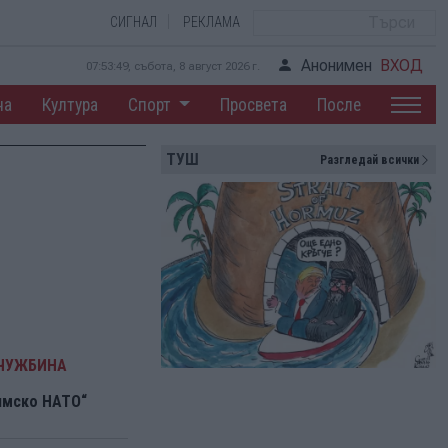
СИГНАЛ
РЕКЛАМА
Анонимен
ВХОД
07:53:50, събота, 8 август 2026 г.
на
Култура
Спорт
Просвета
После
ТУШ
Разгледай всички
 ЧУЖБИНА
ямско НАТО“