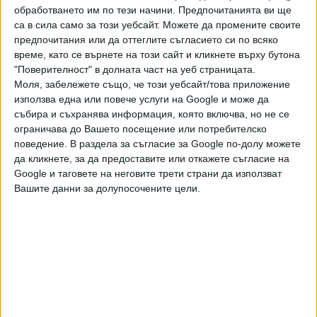
октомври. Тя посочи, че утре е насочено заседание на
обработването им по тези начини. Предпочитанията ви ще
фонд "Земеделие", на което ще бъдат определени
са в сила само за този уебсайт. Можете да промените своите
конкретните ставки за подпомагане за различните
предпочитания или да оттеглите съгласието си по всяко
време, като се върнете на този сайт и кликнете върху бутона
агросектори.
"Поверителност" в долната част на уеб страницата.
Друга новина е, че вече и оранжериите ще могат да
Моля, забележете също, че този уебсайт/това приложение
използва една или повече услуги на Google и може да
ползват намален акциз за природния газ, който
събира и съхранява информация, която включва, но не се
използват. А фонд "Земеделие" ще възобнови
ограничава до Вашето посещение или потребителско
отпускането на инвестиционни кредити за фермерите
поведение. В раздела за съгласие за Google по-долу можете
след дълго прекъсване.
да кликнете, за да предоставите или откажете съгласие на
Google и таговете на неговите трети страни да използват
Вашите данни за долупосочените цели.
Последвайте ни и в
Ако искате да подкрепите независимата
и качествена журналистика в “Сега”,
можете да направите дарение през
PayPal