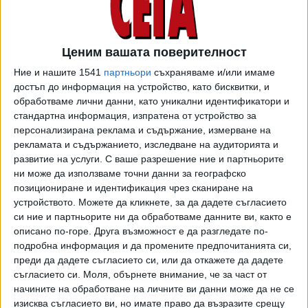
Ценим вашата поверителност
Ние и нашите 1541
партньори
съхраняваме и/или имаме
достъп до информация на устройство, като бисквитки, и
С това преместване на средства от европрограмата
обработваме лични данни, като уникални идентификатори и
ПРСР към преки плащания, което нарича антикризисна
стандартна информация, изпратена от устройство за
мярка "Ковид-19", или само "Ковид", Танева се хвали
персонализирана реклама и съдържание, измерване на
вече няколко пъти пред медиите. Факт е, че по
рекламата и съдържанието, изследване на аудиторията и
инициатива на България Европейската комисия разреши
развитие на услуги.
С ваше разрешение ние и партньорите
на всички държави членки да направят такава бюджетна
ни може да използваме точни данни за географско
трансформация заради кризата, породена от
позициониране и идентификация чрез сканиране на
устройството. Можете да кликнете, за да дадете съгласието
коронавируса. Новината сега е, че Брюксел е одобрил
си ние и партньорите ни да обработваме данните ви, както е
пренасочването на пари и България е първата страна,
описано по-горе. Друга възможност е да разгледате по-
получила разрешение за такава ковид-мярка.
подробна информация и да промените предпочитанията си,
преди да дадете съгласието си, или да откажете да дадете
Танева обяви, че фермерите ще могат да подават
съгласието си.
Моля, обърнете внимание, че за част от
заявления за подпомагане от 19 август и че идеята е
начините на обработване на личните ви данни може да не се
средствата да бъдат разплатени до средата на
изисква съгласието ви, но имате право да възразите срещу