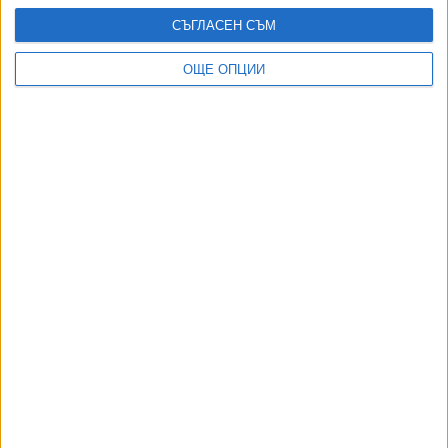
08 Авг. 2026
СЪГЛАСЕН СЪМ
При дефицит в Аржентина депутати и министри остават
без заплати
ОЩЕ ОПЦИИ
04 Авг. 2026
Туроператор остави стотици унгарци без почивка в
Слънчев бряг
06 Авг. 2026
Радев "забрани" да го критикуват от плажа
05 Авг. 2026
ТУШ
Разгледай всички