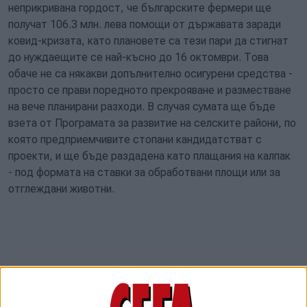
неприкривана гордост, че българските фермери ще
получат 106.3 млн. лева помощи от държавата заради
ковид-кризата, като плановете са тези пари да стигнат
до нуждаещите се най-късно до 16 октомври. Това
обаче не са някакви допълнително осигурени средства -
просто се прави поредното прекрояване и разместване
на вече планирани разходи. В случая сумата ще бъде
взета от Програмата за развитие на селските райони, по
която предприемчивите стопани кандидатстват с
проекти, и ще бъде раздадена като плащания на калпак
- под формата на ставки за обработвани площи или за
отглеждани животни.