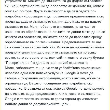
устройството. Можете да кликнете, за да дадете съгласието
Той обаче се похвали, че с ракетен и самолетен способ
си ние и партньорите ни да обработваме данните ви, както е
са защитени от градушка 65% от обработваемите земи
описано по-горе. Друга възможност е да разгледате по-
- около 25 млн. декара. С противоградни ракети се
подробна информация и да промените предпочитанията си,
бранят полетата в областите Пазарджик, Пловдив,
преди да дадете съгласието си, или да откажете да дадете
съгласието си.
Моля, обърнете внимание, че за част от
Стара Загора, Хасково, Сливен, Видин, Монтана, Враца и
начините на обработване на личните ви данни може да не се
Плевен. Три самолета осигуряват защитата на Северна
изисква съгласието ви, но имате право да възразите срещу
централна и Североизточна България. За изстрелването
обработването им по тези начини. Предпочитанията ви ще
на ракети и за самолетните прелети обаче има един куп
са в сила само за този уебсайт. Можете да промените своите
ограничения - не може да се ползват в близост до
предпочитания или да оттеглите съгласието си по всяко
летища, заводи, военни зони, магистрали, малки и големи
време, като се върнете на този сайт и кликнете върху бутона
населени места. Не може и над планини, а самолетите не
"Поверителност" в долната част на уеб страницата.
Моля, забележете също, че този уебсайт/това приложение
може да летят без разрешение от РВД, което често то
използва една или повече услуги на Google и може да
се дава с фатално закъснение заради трафика в небето.
събира и съхранява информация, която включва, но не се
ограничава до Вашето посещение или потребителско
В четири области, които остават незащитени от
поведение. В раздела за съгласие за Google по-долу можете
градушки с ракети или самолети, се планира
да кликнете, за да предоставите или откажете съгласие на
въвеждането на нов способ за противоградова защита -
Google и таговете на неговите трети страни да използват
чрез наземни генератори от мини полигони в Ямбол,
Вашите данни за долупосочените цели.
Бургас, Кюстендил и Перник, обявиха от земеделското