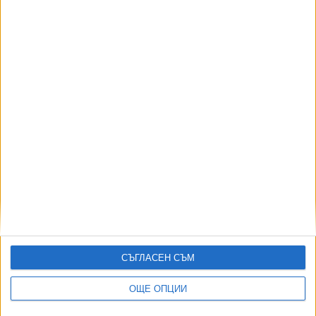
Градушка колкото мандарина удари в Трявна
12 Май 2026
Мълния изпепели къща в Мъглиж при силна буря
11 Май 2026
СЪГЛАСЕН СЪМ
Още по темата
ОЩЕ ОПЦИИ
ОЩЕ НОВИНИ ОТ ИКОНОМИКА