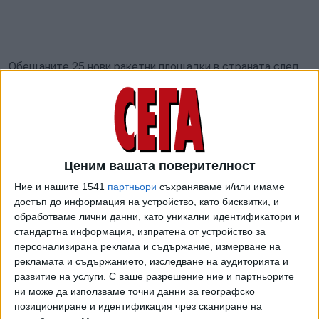
Обещаните 25 нови ракетни площадки в страната след
унищожителните градушки през май и юни 2024 г. обаче
не са изградени. Тогава отново министър на
земеделието бе Георги Тахов и той даде дума час по-
скоро противоградната система да бъде разширена, за
да минимизира рисковете от унищожаване на реколтата.
Ценим вашата поверителност
Оказва се, че въпросните 25 допълнителни ракетни
Ние и нашите 1541
партньори
съхраняваме и/или имаме
площадки в областите Видин, Сливен, Пловдив, Хасково,
достъп до информация на устройство, като бисквитки, и
Стара Загора и Плевен ще заработят евентуално през
обработваме лични данни, като уникални идентификатори и
2026 г. Миналата година били определени само местата
стандартна информация, изпратена от устройство за
персонализирана реклама и съдържание, измерване на
им и сключени договорите с общините, а самото им
рекламата и съдържанието, изследване на аудиторията и
изграждане можело да започне, чак когато се приключат
развитие на услуги.
С ваше разрешение ние и партньорите
административните процедури, стана ясно от
ни може да използваме точни данни за географско
поясненията зам.-министър Иван Капитанов.
позициониране и идентификация чрез сканиране на