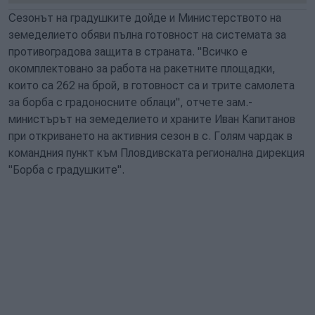
Сезонът на градушките дойде и Министерството на
земеделието обяви пълна готовност на системата за
противоградова защита в страната. "Всичко е
окомплектовано за работа на ракетните площадки,
които са 262 на брой, в готовност са и трите самолета
за борба с градоносните облаци", отчете зам.-
министърът на земеделието и храните Иван Капитанов
при откриването на активния сезон в с. Голям чардак в
командния пункт към Пловдивската регионална дирекция
"Борба с градушките".