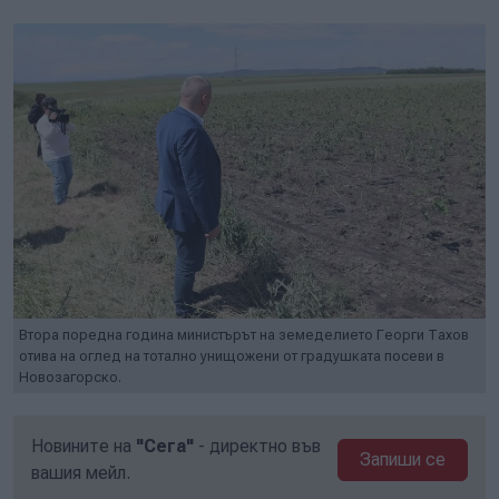
Втора поредна година министърът на земеделието Георги Тахов
отива на оглед на тотално унищожени от градушката посеви в
Новозагорско.
Новините на
"Сега"
- директно във
Запиши се
вашия мейл.