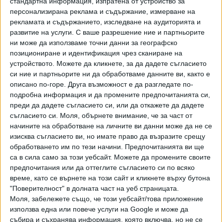
стандартна информация, изпратена от устройство за
"В момента ракетните площадки в страната като вид,
персонализирана реклама и съдържание, измерване на
брой и обем на действие са отпреди 30 години.
рекламата и съдържанието, изследване на аудиторията и
Последните 30 години не е изградена нито една нова
развитие на услуги.
С ваше разрешение ние и партньорите
ракетна площадка. Сега за 6-7 месеца ние сме
ни може да използваме точни данни за географско
проектирали 27 нови ракетни площадки. Предстои
позициониране и идентификация чрез сканиране на
общините да отчуждат терените, а общинските съвети
устройството. Можете да кликнете, за да дадете съгласието
да вземат решения за изграждането им", обясни Тахов.
си ние и партньорите ни да обработваме данните ви, както е
описано по-горе. Друга възможност е да разгледате по-
Обещанието за нови ракетни площадки Тахов даде
подробна информация и да промените предпочитанията си,
точно преди година, когато районът на Нова Загора
преди да дадете съгласието си, или да откажете да дадете
съгласието си.
Моля, обърнете внимание, че за част от
отново бе помлян от градушка. Тогава Тахов също бе
начините на обработване на личните ви данни може да не се
министър на земеделието. Не е ясно дали в близките
изисква съгласието ви, но имате право да възразите срещу
месеци ще се появят обещаните нови ракетни площадки
обработването им по тези начини. Предпочитанията ви ще
в незащитени от градушката в момента райони в
са в сила само за този уебсайт. Можете да промените своите
страната или това ще се случи чак догодина.
предпочитания или да оттеглите съгласието си по всяко
време, като се върнете на този сайт и кликнете върху бутона
"Поверителност" в долната част на уеб страницата.
Обещаните 25 нови ракетни
Моля, забележете също, че този уебсайт/това приложение
площадки срещу градушка
използва една или повече услуги на Google и може да
Сезонът на градушките дойде и
остават за догодина
събира и съхранява информация, която включва, но не се
Министерството на земеделието