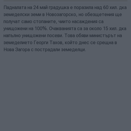
Падналата на 24 май градушка е поразила над 60 хил. дка
земеделски земи в Новозагорско, но обезщетения ще
получат само стопаните, чиито насаждения са
унищожени на 100%. Очакванията са за около 15 хил. дка
напълно унищожени посеви. Това обяви министърът на
земеделието Георги Тахов, който днес се срещна в
Нова Загора с пострадали земеделци.