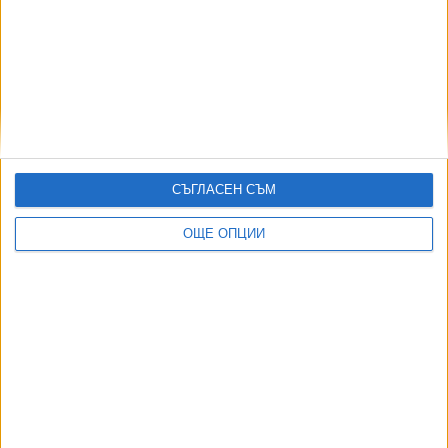
Градушка колкото мандарина удари в Трявна
12 Май 2026
Мълния изпепели къща в Мъглиж при силна буря
СЪГЛАСЕН СЪМ
11 Май 2026
ОЩЕ ОПЦИИ
Още по темата
ОЩЕ НОВИНИ ОТ ИКОНОМИКА
Скандалът "Боташ" гръмна с нова сила
05 Авг. 2026