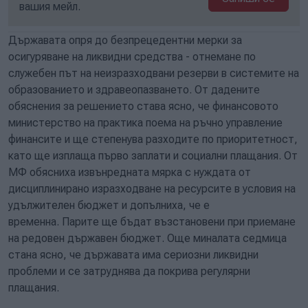
вашия мейл.
Държавата опря до безпрецедентни мерки за
осигуряване на ликвидни средства - отнемане по
служебен път на неизразходвани резерви в системите на
образованието и здравеопазването. От дадените
обяснения за решението става ясно, че финансовото
министерство на практика поема на ръчно управление
финансите и ще степенува разходите по приоритетност,
като ще изплаща първо заплати и социални плащания. От
МФ обясниха извънредната мярка с нуждата от
дисциплинирано изразходване на ресурсите в условия на
удължителен бюджет и допълниха, че е
временна. Парите ще бъдат възстановени при приемане
на редовен държавен бюджет. Още миналата седмица
стана ясно, че държавата има сериозни ликвидни
проблеми и се затруднява да покрива регулярни
плащания.