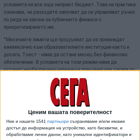
условията на все още неприет бюджет. Това на практика
означава, че разходите започват да се управляват ръчно
по реда на закона за публичните финанси с
приоритизирането им.
"Месечните лимити ще продължат да се превеждат
ежемесечно към образователните институции както и
досега. Тоест - няма да остане месец без финансово
обезпечение. В условията на този режим няма да
останат необезпечени належащи плащания или такива по
предвидени ремонти. При необходимост от
допълнителни средства, извън издръжката им за
конкретния месец, училищата ще могат да заявяват
допълнително финансово обезпечаване на поети вече
задължения по проекти, програми, договори и ремонтни
Ценим вашата поверителност
дейности към МОН. МОН ще направи всичко възможно,
Ние и нашите 1541
партньори
съхраняваме и/или имаме
за да гарантира нормалното функциониране на училищата
достъп до информация на устройство, като бисквитки, и
и те да бъдат финансово обезпечени и подкрепени",
обработваме лични данни, като уникални идентификатори и
уточниха от министерството. По-късно оттам добавиха,