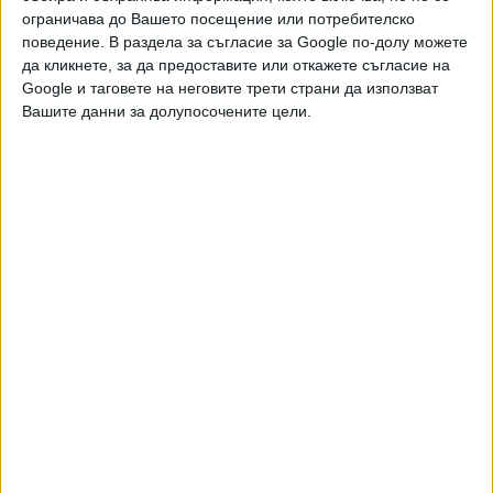
ограничава до Вашето посещение или потребителско
бюджетния ресурс и управлението на ликвидността са
поведение. В раздела за съгласие за Google по-долу можете
изключително важни. Поради тази причина в началото на
да кликнете, за да предоставите или откажете съгласие на
юни наличните неусвоени лимити на първостепенните
Google и таговете на неговите трети страни да използват
разпоредители с бюджет (ПРБ) към края на май са
Вашите данни за долупосочените цели.
служебно върнати в централния бюджет", съобщават от
МФ. Оттам уточняват, че превеждането на месечните
лимити върви без промяна. "Всяка бюджетна организация
заявява лимит с необходимия ресурс за месеца, който е
разделен на две части – от 1 до 15 число и от 15 до 30
число. Лимитите за първата половина на юни са
предоставени в пълния размер, в който са
заявени. Месечните лимити ще продължат да се залагат
според установената процедура, без това да нарушава
работния ритъм и учебния процес", твърдят от МФ. Не
се съобщава размерът на средствата, постъпили по
линия на временната мярка, която ще се прилага до
приемане на редовен бюджет.
ЛИКВИДНА КРИЗА