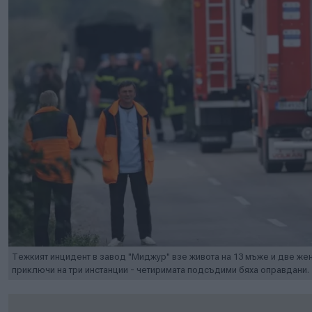
Тежкият инцидент в завод "Миджур" взе живота на 13 мъже и две же
приключи на три инстанции - четиримата подсъдими бяха оправдани.