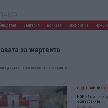
КЛАМА
блюдател
България
Войната
Икономика
Чужби
авата за жертвите
ещу децата на загинали при инцидента
ОЩЕ НОВИНИ ОТ 
НОИ обяви нови п
осигуровките
06 Авг. 2026