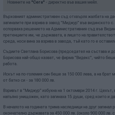
Новините на
"Сега"
- директно във вашия мейл.
Върховният административен съд отхвърля жалбата на дв
загиналите при взрива в завод "Миджур" във видинското с.
оспорваха решението на Административния съд във Видин,
претенциите им, че държавата, в лицето на правителство
среда, носи вина за взрива в завода, тъй като го е остави
Съдиите Светлана Борисова (председател на състава и д
Борисова най-общо казват, че фирма "Видекс", чийто беше
работа.
Искът на по-големия син беше за 150 000 лева, а на брат 
от батко си - за 180 000 лв.
Взривът в "Миджур" избухна на 1 октомври 2014 г. Цехът,
напълно унищожен, като загинаха 15 души, сред които и д
В началото на годината трима наследници на друг загинал 
окончателно държавата за 450 000 лв. (около 900 000 лв. 