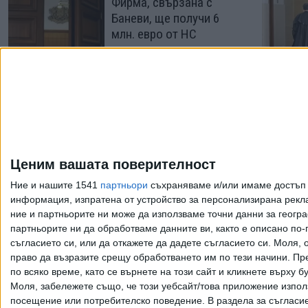
Фирма, свързана с
Баневи, ще получи 6
млн. евро от НС
06 Авг. 2026
Бивш шеф на
"Булгаргаз" осъди
прокуратурата за
незаконно обвинение
Ценим вашата поверителност
28 Юли 2026
Ние и нашите 1541
партньори
съхраняваме и/или имаме достъп д
информация, изпратена от устройство за персонализирана рекла
ние и партньорите ни може да използваме точни данни за геогра
Още по темата
партньорите ни да обработваме данните ви, както е описано по
съгласието си, или да откажете да дадете съгласието си.
Моля, о
право да възразите срещу обработването им по тези начини. Пре
по всяко време, като се върнете на този сайт и кликнете върху б
Моля, забележете също, че този уебсайт/това приложение изпол
Всички права запазени. Възпроизвеж
посещение или потребителско поведение. В раздела за съгласие 