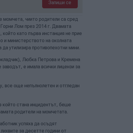
Запиши се
е момчета, чиито родители са сред
 Горни Лом през 2014 г. Двамата
 който като първа инстанция не прие
то и министерството на околната
ла да утилизира противопехотни мини.
окладчик), Любка Петрова и Кремена
 заводът, е имала всички лицензи за
му, все още непълнолетен и отгледан
 в който стана инцидентът, беше
вамата родители на момчетата.
работник успяха да осъдят
с лихвите за десетте години от