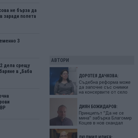
ова не бърза да
 заради полета
еменно 3
АВТОРИ
12 дела срещу
баряне в „Баба
ДОРОТЕЯ ДАЧКОВА:
Съдебна реформа може
да започне със снимки
на консервите от село
очна
рови
ДИЯН БОЖИДАРОВ:
МВР
Принципът "Да не се
мина" забърка Благомир
Коцев в нов скандал
ЛЮДМИЛ ИЛИЕВ: