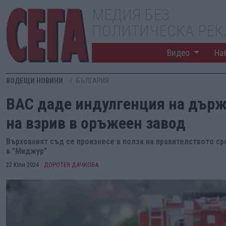
МЕДИЯ БЕЗ
ПОЛИТИЧЕСКА РЕ
Видео
На
ВОДЕЩИ НОВИНИ
БЪЛГАРИЯ
ВАС даде индулгенция на държ
на взрив в оръжеен завод
Върховният съд се произнесе в полза на правителството ср
в "Миджур"
22 Юли 2024
ДОРОТЕЯ ДАЧКОВА