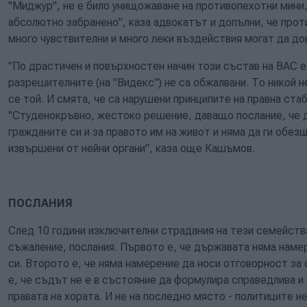
"Миджур", не е било унищожаване на противопехотни мини,
абсолютно забранено", каза адвокатът и допълни, че про
много чувствителни и много леки въздействия могат да до
"По драстичен и повърхностен начин този състав на ВАС е 
разрешителните (на "Видекс") не са обжалвани. То никой н
се той. И смята, че са нарушени принципите на правна ста
"Студенокръвно, жестоко решение, даващо послание, че д
гражданите си и за правото им на живот и няма да ги обез
извършени от нейни органи", каза още Кашъмов.
ПОСЛАНИЯ
След 10 години изключителни страдания на тези семейства
съжаление, послания. Първото е, че държавата няма наме
си. Второто е, че няма намерение да носи отговорност за
е, че съдът не е в състояние да формулира справедлива и
правата на хората. И не на последно място - политиците н