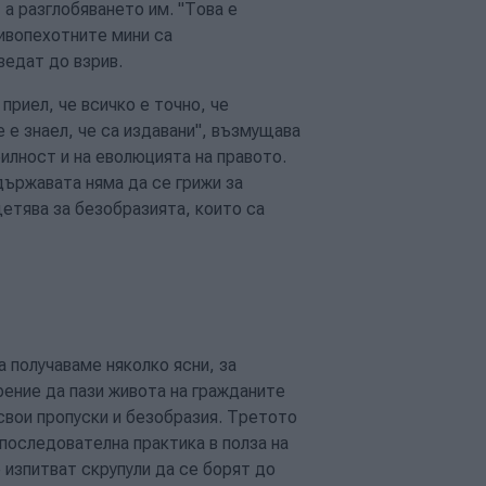
 а разглобяването им. "Това е
тивопехотните мини са
ведат до взрив.
приел, че всичко е точно, че
е е знаел, че са издавани", възмущава
билност и на еволюцията на правото.
ържавата няма да се грижи за
щетява за безобразията, които са
 получаваме няколко ясни, за
рение да пази живота на гражданите
 свои пропуски и безобразия. Третото
 последователна практика в полза на
е изпитват скрупули да се борят до