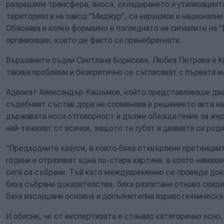
разрешили трансфера, вноса, складирането и утилизацият
територията на завод "Миджур", са нарушили и национални
Обяснява и колко формално е погледнато на сигналите на "
организации, които де факто са пренебрегнати.
Върховните съдии Светлана Борисова, Любка Петрова и К
такива проблеми и безкритично се съгласяват с първата и
Адвокат Александър Кашъмов, който представляваше две
съдебният състав дори не споменава в решението акта на 
държавата носи отговорност и дължи обезщетение за жер
най-тежкият от всички, защото те губят и двамата си роди
"Предходните казуси, в които бяха отхвърлени претенции
години и отразяват една по-стара картина, в която нямах
сега са събрани. Тъй като междувременно се проведе док
бяха събрани доказателства, бяха разпитани отново свиде
бяха изслушани основна и допълнителна взривотехническа 
И обясни, че от експертизата е станало категорично ясно,