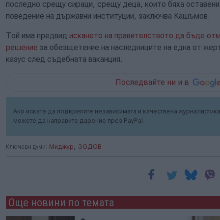
последно срещу сираци, срещу деца, които бяха оставени
поведение на държавни институции, заключва Кашъмов.
Той има предвид
искането на правителството да бъде отм
решение
за обезщетение на наследниците на една от жер
казус след съдебната ваканция.
Последвайте ни и в
Ако искате да подкрепите независимата и качествена журналистика 
можете да направите дарение през PayPal
,
Ключови думи:
Миджур
ЗОДОВ
Още новини по темата