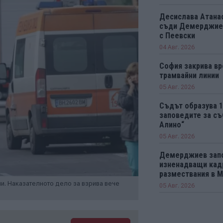
Десислава Атанас
съди Демерджиев
с Пеевски
04 Авг. 2026
София закрива вр
трамвайни линии
05 Авг. 2026
Съдът образува 
заповедите за съ
Алино“
05 Авг. 2026
Демерджиев зап
изненадващи кад
размествания в 
ни. Наказателното дело за взрива вече
05 Авг. 2026