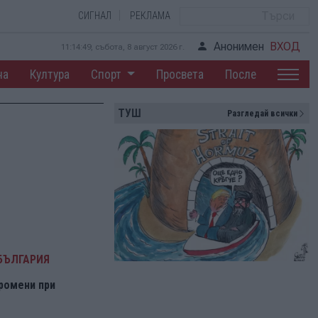
СИГНАЛ
РЕКЛАМА
Анонимен
ВХОД
11:14:50, събота, 8 август 2026 г.
на
Култура
Спорт
Просвета
После
ТУШ
Разгледай всички
БЪЛГАРИЯ
ромени при