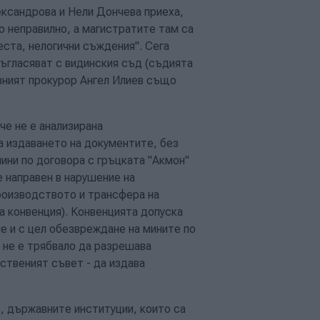
ксандрова и Нели Дончева приеха,
о неправилно, а магистратите там са
еста, нелогични съждения". Сега
съгласяват с видинския съд (съдията
овният прокурор Ангел Илиев също
че не е анализирана
а издаването на документите, без
мини по договора с гръцката "Акмон"
 направен в нарушение на
производството и трансфера на
а конвенция). Конвенцията допуска
е и с цел обезвреждане на мините по
 не е трябвало да разрешава
ственият съвет - да издава
, държавните институции, които са