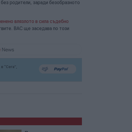
 без родители, заради безобразното
енено влязлото в сила съдебно
твите. ВАС ще заседава по този
в “Сега”,