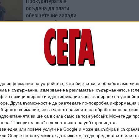
Прокуратурата е
осъдена да плати
обезщетение заради
отказ да работи
03 Авг. 2026
Ген. Шивиков осъди
прокуратурата за още
150 000 лв.
27 Юли 2026
о информация на устройство, като бисквитки, и обработваме личн
ма и съдържание, измерване на рекламата и съдържанието, изслед
фско позициониране и идентификация чрез сканиране на устройство
-горе. Друга възможност е да разгледате по-подробна информация 
бърнете внимание, че за част от начините на обработване на личн
дпочитанията ви ще са в сила само за този уебсайт. Можете да пр
утона "Поверителност" в долната част на уеб страницата.
зва една или повече услуги на Google и може да събира и съхраня
дането на цели или части от текста или изображенията става след из
за Google по-долу можете да кликнете, за да предоставите или отк