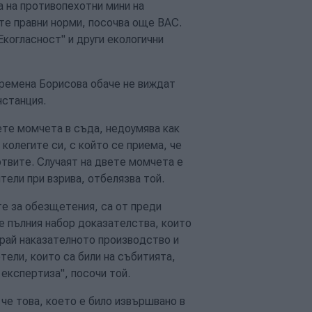
а на противопехотни мини на
те правни норми, посочва още ВАС.
Екогласност" и други екологични
ремена Борисова обаче не виждат
нстанция.
те момчета в съда, недоумява как
колегите си, с който се приема, че
твите. Случаят на двете момчета е
тели при взрива, отбелязва той.
те за обезщетения, са от преди
ме пълния набор доказателства, които
рай наказателното производство и
тели, които са били на събитията,
експертиза", посочи той.
 че това, което е било извършвано в