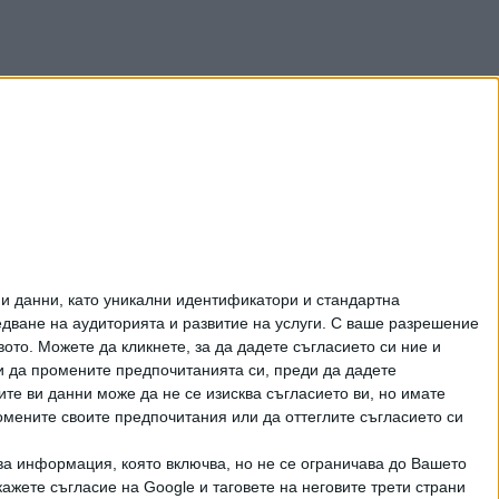
и данни, като уникални идентификатори и стандартна
ване на аудиторията и развитие на услуги.
С ваше разрешение
то. Можете да кликнете, за да дадете съгласието си ние и
и да промените предпочитанията си, преди да дадете
ите ви данни може да не се изисква съгласието ви, но имате
омените своите предпочитания или да оттеглите съгласието си
ва информация, която включва, но не се ограничава до Вашето
рично писмено разрешение на СЕГА АД
ажете съгласие на Google и таговете на неговите трети страни