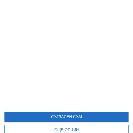
Радев наложи вето на скандалните промени за
нови заменки
29 Апр. 2024
ГЕРБ и ДПС готвят разпродажба на държавни
фирми по "втория начин"
20 Апр. 2024
ГЕРБ и ДПС прокараха промените в закона за
околна среда
19 Апр. 2024
СЪГЛАСЕН СЪМ
ОЩЕ ОПЦИИ