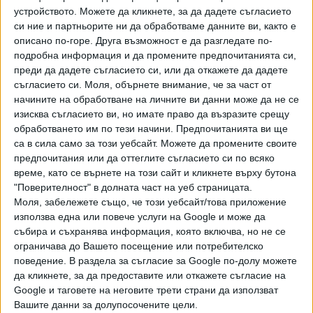
процедура по ОВОС или екологична оценка по реда на
устройството. Можете да кликнете, за да дадете съгласието
Закона за опазване на околната среда. В решението
си ние и партньорите ни да обработваме данните ви, както е
описано по-горе. Друга възможност е да разгледате по-
пише още, че дейностите не противоречат на режима за
подробна информация и да промените предпочитанията си,
защитена зона.
„Законът изисква поне произнасяне
преди да дадете съгласието си, или да откажете да дадете
дали е необходим ОВОС, защото водните пътища са
съгласието си.
Моля, обърнете внимание, че за част от
включени в неговото приложение 2. Всичко показва, че
начините на обработване на личните ви данни може да не се
в РИОСВ - Варна са си затворили очите”,
коментира
изисква съгласието ви, но имате право да възразите срещу
обаче в социалните мрежи екологът Тома Белев, който
обработването им по тези начини. Предпочитанията ви ще
пръв алармира за проблема. През март инспекцията
са в сила само за този уебсайт. Можете да промените своите
предпочитания или да оттеглите съгласието си по всяко
констатира още, че ще бъдат изгребани 7-8 млн. кубични
време, като се върнете на този сайт и кликнете върху бутона
метра драгажен материал. Не е описано къде точно ще
"Поверителност" в долната част на уеб страницата.
се изхвърлят. Според Белев това се случва в депото
Моля, забележете също, че този уебсайт/това приложение
„Налбанка” (своеобразен подводен склад в самото
използва една или повече услуги на Google и може да
езеро), което пък води до изплитняване на 361 декара
събира и съхранява информация, която включва, но не се
от водния басейн.
ограничава до Вашето посещение или потребителско
поведение. В раздела за съгласие за Google по-долу можете
да кликнете, за да предоставите или откажете съгласие на
Google и таговете на неговите трети страни да използват
АМБИЦИИ
Вашите данни за долупосочените цели.