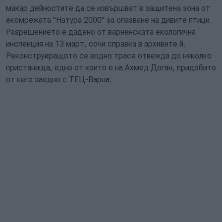
макар дейностите да се извършват в защитена зона от
екомрежата "Натура 2000" за опазване на дивите птици.
Разрешението е дадено от варненската екологична
инспекция на 13 март, сочи справка в архивите й.
Реконструиращото се водно трасе отвежда до няколко
пристанища, едно от които е на Ахмед Доган, придобито
от него заедно с ТЕЦ-Варна.