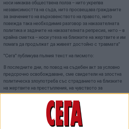
носи никаква обществена полза – нито укрепва
независимостта на съда, нито просвещава гражданите
за значението на върховенството на правото, нито
повежда така необходимия разговор за наказателната
политика и задачите на наказателната репресия, нито – в
крайна сметка – носи утеха на близките на жертвите и им
помага да продължат да живеят достойно с травмата"
"Сега" публикува пълния текст на писмото:
В последните дни, по повод на съдебен акт за условно
предсрочно освобождаване, сме свидетели на злостна
политическа злоупотреба със страданието на близките
на жертвите на престъпления, на чувството за
несигурност на гражданите и на ограничените по закон
възможности на съда да участва в активна обществена
комуникация. Резултатът е видим – насаждане на страх и
разединение в българското общество, на недоверие и
омраза към съда, дискредитиране на дългогодишни