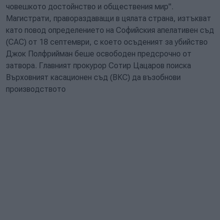
човешкото достойнство и обществения мир".
Магистрати, правораздаващи в цялата страна, изтъкват
като повод определението на Софийския апелативен съд
(САС) от 18 септември, с което осъденият за убийство
Джок Полфрийман беше освободен предсрочно от
затвора. Главният прокурор Сотир Цацаров поиска
Върховният касационен съд (ВКС) да възобнови
производството