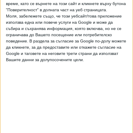
обаче беше използван от различни представители на
време, като се върнете на този сайт и кликнете върху бутона
политическата система единствено като повод за
"Поверителност" в долната част на уеб страницата.
обругаване на съда и за отправяне на заплахи към
Моля, забележете също, че този уебсайт/това приложение
членовете на съдебния състав
използва една или повече услуги на Google и може да
събира и съхранява информация, която включва, но не се
Създаденото положение е нетърпимо в правова
ограничава до Вашето посещение или потребителско
държава, защото освен съмнителни краткосрочни
поведение. В раздела за съгласие за Google по-долу можете
да кликнете, за да предоставите или откажете съгласие на
политически дивиденти не носи никаква обществена
Google и таговете на неговите трети страни да използват
полза – нито укрепва независимостта на съда, нито
Вашите данни за долупосочените цели.
просвещава гражданите за значението на
върховенството на правото, нито повежда така
необходимия разговор за наказателната политика и
задачите на наказателната репресия, нито – в крайна
сметка – носи утеха на близките на жертвите и им
помага да продължат да живеят достойно с травмата.
Уважаеми граждани,
без да си позволяваме да обсъждаме съдебния акт по
същество, защото нямаме такова право, припомняме
основни положения, които ако бъдат унищожени, съдът