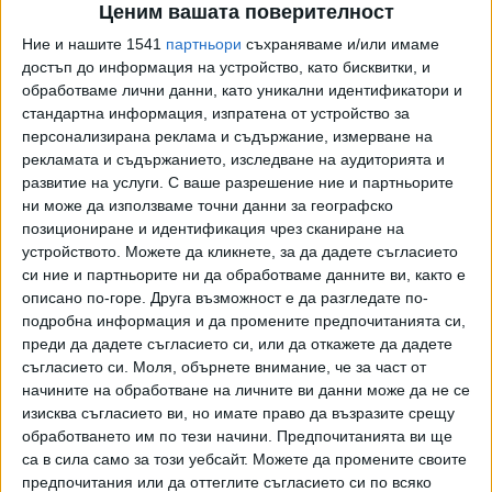
правни институти, обезценяване на отговорността на
Ценим вашата поверителност
държавата да провежда смислена и полезна работа, от
Ние и нашите 1541
партньори
съхраняваме и/или имаме
една страна, с осъдените, за да бъдат подготвени след
достъп до информация на устройство, като бисквитки, и
годините на социална изолация за законосъобразен
обработваме лични данни, като уникални идентификатори и
живот, така че да не представляват обществена
стандартна информация, изпратена от устройство за
опасност, а от друга страна – с близките на жертвите, за
персонализирана реклама и съдържание, измерване на
да могат да продължат да живеят достойно след
рекламата и съдържанието, изследване на аудиторията и
развитие на услуги.
С ваше разрешение ние и партньорите
тежката им невъзвратима загуба.
ни може да използваме точни данни за географско
позициониране и идентификация чрез сканиране на
Не оспорваме правото на гражданите да водят свободна
устройството. Можете да кликнете, за да дадете съгласието
дискусия за смисъла на правосъдието и за
си ние и партньорите ни да обработваме данните ви, както е
съдържанието на съдебните актове, за целите на
описано по-горе. Друга възможност е да разгледате по-
наказанието и на държавната политика за успешна
подробна информация и да промените предпочитанията си,
ресоциализация на лишените от свобода. Не
преди да дадете съгласието си, или да откажете да дадете
омаловажаваме скръбта на близките на убития млад мъж
съгласието си.
Моля, обърнете внимание, че за част от
и правото им да изискват уважение от всички към
начините на обработване на личните ви данни може да не се
изисква съгласието ви, но имате право да възразите срещу
трагичната им загуба и паметта на починалия.
обработването им по тези начини. Предпочитанията ви ще
Конкретният съдебен акт за условно предсрочно
са в сила само за този уебсайт. Можете да промените своите
освобождаване на осъден за извършено престъпление
предпочитания или да оттеглите съгласието си по всяко