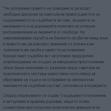
"Не оспорваме правото на гражданите да водят
свободна дискусия за смисъла на правосъдието и за
съдържанието на съдебните актове, за целите на
наказанието и на държавната политика за успешна
ресоциализация на лишените от свобода. Не
омаловажаваме скръбта на близките на убития млад мъж
и правото им да изискват уважение от всички към
трагичната им загуба и паметта на починалия.
Конкретният съдебен акт за условно предсрочно
освобождаване на осъден за извършено престъпление
обаче беше използван от различни представители на
политическата система единствено като повод за
обругаване на съда и за отправяне на заплахи към
членовете на съдебния състав", посочва се в позицията.
Според подписалите се съдии "създаденото положение
е нетърпимо в правова държава, защото освен
съмнителни краткосрочни политически дивиденти не