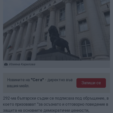
Илияна Кирилова
Новините на
"Сега"
- директно във
Запиши се
вашия мейл.
292-ма български съдии се подписаха под обръщение, в
което призовават "за осъзнато и отговорно поведение в
защита на основните демократични ценности,