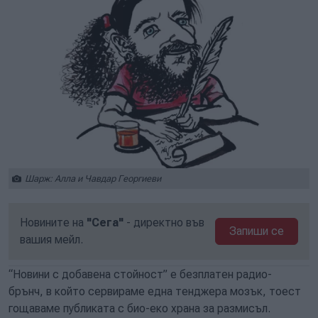
Шарж: Алла и Чавдар Георгиеви
Новините на
"Сега"
- директно във
Запиши се
вашия мейл.
“Новини с добавена стойност” е безплатен радио-
брънч, в който сервираме една тенджера мозък, тоест
гощаваме публиката с био-еко храна за размисъл.