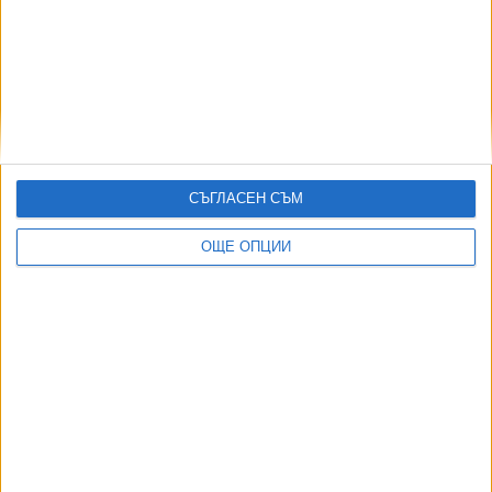
Музикантите на БНР прекратяват концертна
дейност
20 Февр. 2026
БНТ започва едноседмична стачка за по-високи
заплати
СЪГЛАСЕН СЪМ
20 Септ. 2025
ОЩЕ ОПЦИИ
Още по темата
ОЩЕ НОВИНИ ОТ ПОСЛЕ
Радев сломен: Демерджиев е носил в САЩ папки и за
мен, не мога да откажа самолетите
20 Юли 2026