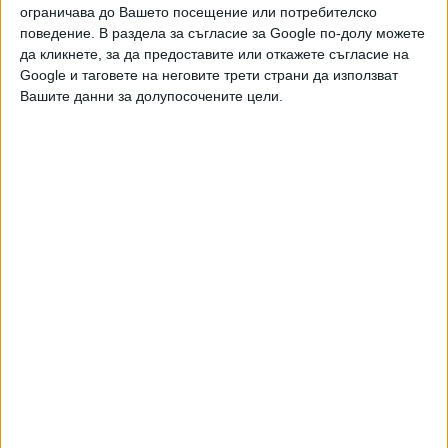
Хората са казали - закуската изяж сам, обяда си раздели
ограничава до Вашето посещение или потребителско
с приятел, на вечеря изяж врага си, а от брънча изкарай
поведение. В раздела за съгласие за Google по-долу можете
да кликнете, за да предоставите или откажете съгласие на
колкото може повече бонуси.
Google и таговете на неговите трети страни да използват
Вашите данни за долупосочените цели.
Петролен дъх и люта пикантерия
със бонус-донос и добър бакшиш:
сервирайте ми малка рафинерия
и врагове, набодени на шиш.
***
Текст и звук - тук:
https://bnr.bg/horizont/post/101913446/novini-s-
dobavena-stoinost-s-g-n-balev-branch-s-bonusi-i-
oshte-neshto