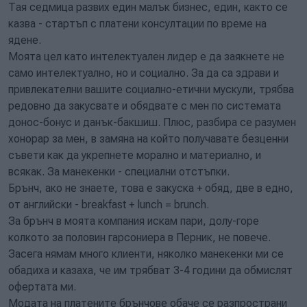
Тая седмица развих един малък бизнес, един, както се
казва - стартъп с платени консултации по време на
ядене.
Моята цел като интелектуален лидер е да заякнете не
само интелектуално, но и социално. За да са здрави и
привлекателни вашите социално-етични мускули, трябва
редовно да закусвате и обядвате с мен по системата
донос-бонус и данък-бакшиш. Плюс, разбира се разумен
хонорар за мен, в замяна на който получавате безценни
съвети как да укрепнете морално и материално, и
всякак. За манекенки - специални отстъпки.
Брънч, ако не знаете, това е закуска + обяд, две в едно,
от английски - breakfast + lunch = brunch.
За брънч в моята компания искам пари, долу-горе
колкото за половин гарсониера в Перник, не повече.
Засега нямам много клиенти, няколко манекенки ми се
обадиха и казаха, че им трябват 3-4 години да обмислят
офертата ми.
Модата на платените брънчове обаче се разпространи