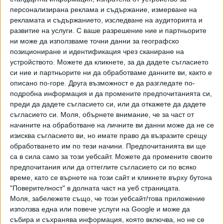
своя съпартиец, без изненада открил, че вече не е
персонализирана реклама и съдържание, измерване на
председател на ДПС.
рекламата и съдържанието, изследване на аудиторията и
Интересно е, че инфлуенсърът Пеевски поканил на
развитие на услуги.
С ваше разрешение ние и партньорите
брънч с бонуси и премиера Денков. А бонусът към тоя
ни може да използваме точни данни за географско
брънч трябвало да е някаква самотна нефтохимическа
позициониране и идентификация чрез сканиране на
рафинерия.
устройството. Можете да кликнете, за да дадете съгласието
Денков обаче се колебаел за брънча, също като моите
си ние и партньорите ни да обработваме данните ви, както е
описано по-горе. Друга възможност е да разгледате по-
манекенките, които сега обмислят офертата ми. Денков
подробна информация и да промените предпочитанията си,
от своя страна се тревожел и за менюто, и за цената на
преди да дадете съгласието си, или да откажете да дадете
тоя брънч с бонус-доноси и обложени бак-шиши.
съгласието си.
Моля, обърнете внимание, че за част от
Г-н Пеевски организира и тържествена Явна вечеря със
начините на обработване на личните ви данни може да не се
синодални лидери от Българската православна църква.
изисква съгласието ви, но имате право да възразите срещу
Това също е библейски сюжет подобен на Тайната
обработването им по тези начини. Предпочитанията ви ще
вечеря, само че в условия на пълна прозрачност пред
са в сила само за този уебсайт. Можете да промените своите
предпочитания или да оттеглите съгласието си по всяко
обществото. Следващото духовно мероприятие на г-н
време, като се върнете на този сайт и кликнете върху бутона
Пеевски е брънч с лидерите на другото
"Поверителност" в долната част на уеб страницата.
вероизповедание, които положително ще благословят
Моля, забележете също, че този уебсайт/това приложение
всяко бизнес начинание на нашия брънч-инфлуенсър и
използва една или повече услуги на Google и може да
неформален министър-председател.
събира и съхранява информация, която включва, но не се