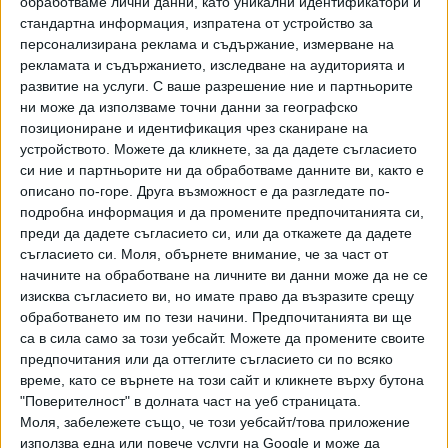
обработваме лични данни, като уникални идентификатори и
епидемията е особено ценно.
стандартна информация, изпратена от устройство за
персонализирана реклама и съдържание, измерване на
От Facebook отбелязват, че в последно време
рекламата и съдържанието, изследване на аудиторията и
компанията отчита над 100% ръст в ползването на
развитие на услуги.
С ваше разрешение ние и партньорите
гласови и видео разговори през Messenger в браузъра и
ни може да използваме точни данни за географско
това е бил един от ключовите мотиви да пуснат
позициониране и идентификация чрез сканиране на
самостоятелен софтуер.
устройството. Можете да кликнете, за да дадете съгласието
си ние и партньорите ни да обработваме данните ви, както е
Приложението поддържа Dark Mode.
описано по-горе. Друга възможност е да разгледате по-
подробна информация и да промените предпочитанията си,
преди да дадете съгласието си, или да откажете да дадете
съгласието си.
Моля, обърнете внимание, че за част от
Последвайте ни и в
начините на обработване на личните ви данни може да не се
изисква съгласието ви, но имате право да възразите срещу
обработването им по тези начини. Предпочитанията ви ще
Ако искате да подкрепите независимата
са в сила само за този уебсайт. Можете да промените своите
и качествена журналистика в “Сега”,
предпочитания или да оттеглите съгласието си по всяко
можете да направите дарение през
време, като се върнете на този сайт и кликнете върху бутона
PayPal
"Поверителност" в долната част на уеб страницата.
Моля, забележете също, че този уебсайт/това приложение
,
Ключови думи:
Facebook
Messenger
използва една или повече услуги на Google и може да