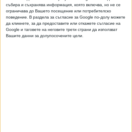
събира и съхранява информация, която включва, но не се
ограничава до Вашето посещение или потребителско
поведение. В раздела за съгласие за Google по-долу можете
да кликнете, за да предоставите или откажете съгласие на
Още новини по темата
Google и таговете на неговите трети страни да използват
Вашите данни за долупосочените цели.
Facebook се срина
19 Юли 2026
Meta пуска платени версии на Facebook,
Instagram и WhatsApp
28 Май 2026
Facebook тества месечен абонамент за
споделяне на линкове