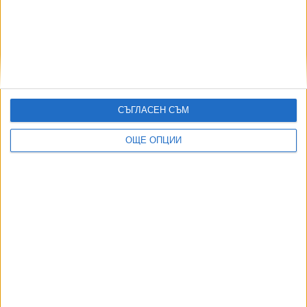
Странни образувания откри Curiosity на Марс
02 Авг. 2026
Тръмп пуска платена услуга за ранен достъп до
постовете му
02 Авг. 2026
Започва първа фаза за изграждането на постоянна база
СЪГЛАСЕН СЪМ
на Луната
01 Юли 2026
ОЩЕ ОПЦИИ
ТУШ
Разгледай всички