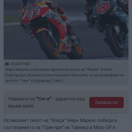
ЕПА/БГНЕС
Марк Маркес изпревари френския пилот на "Ямаха" Фабио
Куартараро (вдясно) в последната обиколка, за да триумфира на
пистата "Чанг" в Бурирам (Тайл).
Новините на
"Сега"
- директно във
Запиши се
вашия мейл.
Испанският пилот на "Хонда" Марк Маркес победи в
състезанието за "Гран при" на Тайланд в Moto GP и