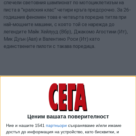
спечели световния шампионат по мотоциклетизъм на
писта в "кралския клас" четири кръга предсрочно. За 26-
годишния феномен това е четвърта поредна титла при
най-мощните машини, с която той се нарежда до
легендите Майк Хейлууд (Вбр), Джакомо Агостини (Ит),
Мик Дуън (Авл) и Валентино Роси (Ит) като
единствените пилоти с такава поредица.
Ценим вашата поверителност
Ние и нашите 1541
партньори
съхраняваме и/или имаме
достъп до информация на устройство, като бисквитки, и