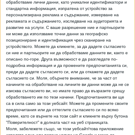
Общо титлата е шеста за Маркес в Moto GP, с което той
обработваме лични данни, като уникални идентификатори и
изпревари Дуън (5) и излезе еднолично на трето място
стандартна информация, изпратена от устройство за
персонализирана реклама и съдържание, измерване на
във вечната ранглиста зад Агостини (8) и Роси (7). Като
рекламата и съдържанието, изследване на аудиторията и
се прибавят и титлите на испанеца в клас 125 куб. см
развитие на услуги.
С ваше разрешение ние и партньорите
(2010) и в Мото 2 (2012) той вече е 8-кратен световен
ни може да използваме точни данни за географско
шампион по мотоциклетизъм, което го изкачва на шеста
позициониране и идентификация чрез сканиране на
позиция по този показател. И тук рекордьор е Агостини с
устройството. Можете да кликнете, за да дадете съгласието
общо 15 титли в различните класове, следван от Анхел
си ние и партньорите ни да обработваме данните ви, както е
Нието (Исп) с 13 и Роси, Хейлууд и Карло Убиати (Ит) с
описано по-горе. Друга възможност е да разгледате по-
подробна информация и да промените предпочитанията си,
по 9.
преди да дадете съгласието си, или да откажете да дадете
съгласието си.
Моля, обърнете внимание, че за част от
Последвайте ни и в
начините на обработване на личните ви данни може да не се
изисква съгласието ви, но имате право да възразите срещу
обработването им по тези начини. Предпочитанията ви ще
Ако искате да подкрепите независимата
са в сила само за този уебсайт. Можете да промените своите
и качествена журналистика в “Сега”,
предпочитания или да оттеглите съгласието си по всяко
можете да направите дарение през
PayPal
време, като се върнете на този сайт и кликнете върху бутона
"Поверителност" в долната част на уеб страницата.
Моля, забележете също, че този уебсайт/това приложение
,
,
Ключови думи:
Moto GP
Марк Маркес
моторни спортове