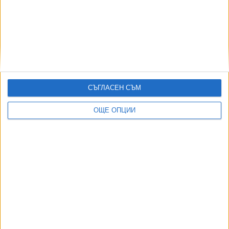
"ЦСКА 1948" пропусна да победи "Панатинайкос"
06 Авг. 2026
Клубна легенда напусна ЦСКА, обиден на
ръководството
03 Авг. 2026
СЪГЛАСЕН СЪМ
Хърватия не пусна руски звезди на гимнастиката на Евро
2026
ОЩЕ ОПЦИИ
08 Авг. 2026
ТУШ
Разгледай всички