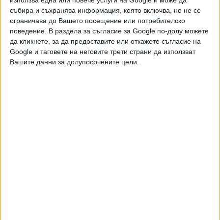
използва една или повече услуги на Google и може да
събира и съхранява информация, която включва, но не се
ограничава до Вашето посещение или потребителско
поведение. В раздела за съгласие за Google по-долу можете
да кликнете, за да предоставите или откажете съгласие на
Още новини по темата
Google и таговете на неговите трети страни да използват
Вашите данни за долупосочените цели.
Испанец счупи рекорда в Moto GP с 368.6 км/ч
30 Май 2026
Люис Хамилтън иска да купи КТМ
27 Дек. 2024
FIA премахна бонуса за най-бърза обиколка във
Формула 1