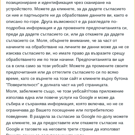
позициониране и идентификация чрез сканиране на
маска от местността Светицата край град Шипка.
устройството. Можете да кликнете, за да дадете съгласието
Изложбата се организира от Националния
си ние и партньорите ни да обработваме данните ви, както е
описано по-горе. Друга възможност е да разгледате по-
археологически институт с музей при Българската
подробна информация и да промените предпочитанията си,
академия на науките. Официални гости на откриването
преди да дадете съгласието си, или да откажете да дадете
ще бъдат председателите на Народното събрание на
съгласието си.
Моля, обърнете внимание, че за част от
Република България – Росен Желязков и на Република
начините на обработване на личните ви данни може да не се
Северна Македония – Талат Джафери, близо 10
изисква съгласието ви, но имате право да възразите срещу
директори на регионални НАИМ доц. д-р Христо Попов и
обработването им по тези начини. Предпочитанията ви ще
на Археологическия музей в Скопие д-р Славица
са в сила само за този уебсайт. Можете да промените своите
предпочитания или да оттеглите съгласието си по всяко
Бабамова.
време, като се върнете на този сайт и кликнете върху бутона
"Поверителност" в долната част на уеб страницата.
Министерството на културата има пряко отношение към
Моля, забележете също, че този уебсайт/това приложение
този процес на сближаване. През декември миналата
използва една или повече услуги на Google и може да
година в МК беше подписано рамково споразумение
събира и съхранява информация, която включва, но не се
между НАИМ-БАН и Археологическия музей на Република
ограничава до Вашето посещение или потребителско
Северна Македония. В него наред с проекта „100 години
поведение. В раздела за съгласие за Google по-долу можете
Требенище“, изложба по който бе открита миналия
да кликнете, за да предоставите или откажете съгласие на
месец в НАИМ, са включени още множество проекти,
Google и таговете на неговите трети страни да използват