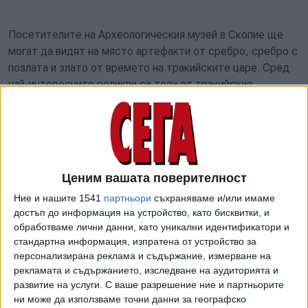
Посетителите на Археологическия музей в Скопие ще
могат да видят на място артефакти от сребро, сребро с
позлата и злато от времето на тракийските царе. Сред
най-интересните реликви са тези от тракийския
некропол край Дуванлии, които днес се намират в
Регионалния археологически музей в Пловдив и в
Националния археологическия музей с институт към БАН
в София; някои от важните експонати, които се
съхраняват в музея в Казанлък; части от Рогозенското
Ценим вашата поверителност
съкровище, съхранявани в Националния исторически
Ние и нашите 1541
партньори
съхраняваме и/или имаме
музей и в музея във Враца; съкровищата от Летница и
достъп до информация на устройство, като бисквитки, и
Луковит, експонирани в НИМ и НАИМ – БАН. Има и
обработваме лични данни, като уникални идентификатори и
непоказвани досега или почти непознати за широката
стандартна информация, изпратена от устройство за
публика експонати, открити сравнително наскоро:
персонализирана реклама и съдържание, измерване на
например комплектът съдове от благородни метали от
рекламата и съдържанието, изследване на аудиторията и
Далакова могила при с. Тополчани, който се съхранява в
развитие на услуги.
С ваше разрешение ние и партньорите
Регионалния исторически музей в Сливен, или златната
ни може да използваме точни данни за географско