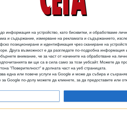
Дамски портрет за 42
000 евро е звездата в
о информация на устройство, като бисквитки, и обработваме личн
пролетната колекция
ма и съдържание, измерване на рекламата и съдържанието, изслед
на „Лоранъ“
фско позициониране и идентификация чрез сканиране на устройство
-горе. Друга възможност е да разгледате по-подробна информация 
23 Март 2026
бърнете внимание, че за част от начините на обработване на личн
дпочитанията ви ще са в сила само за този уебсайт. Можете да пр
утона "Поверителност" в долната част на уеб страницата.
Личните истории на 25
зва една или повече услуги на Google и може да събира и съхраня
художници градят
за Google по-долу можете да кликнете, за да предоставите или отк
мост на изкуството
София – Истанбул
02 Дек. 2025