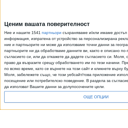
Още новини по темата
Ценим вашата поверителност
Гравюрите на Сидония
Атанасова извличат от
Ние и нашите 1541
партньори
съхраняваме и/или имаме достъп д
дървото магическа
информация, изпратена от устройство за персонализирана рекла
светлина
ние и партньорите ни може да използваме точни данни за геогра
партньорите ни да обработваме данните ви, както е описано по
21 Апр. 2026
съгласието си, или да откажете да дадете съгласието си.
Моля, о
право да възразите срещу обработването им по тези начини. Пре
по всяко време, като се върнете на този сайт и кликнете върху б
"Лоранъ" ни
Моля, забележете също, че този уебсайт/това приложение изпол
предизвиква да
посещение или потребителско поведение. В раздела за съгласие 
отгатнем авторите
да използват Вашите данни за долупосочените цели.
04 Февр. 2026
ОЩЕ ОПЦИИ
Още по темата