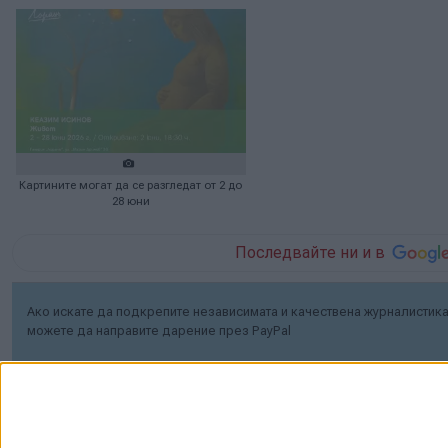
Картините могат да се разгледат от 2 до
28 юни
Последвайте ни и в
Ако искате да подкрепите независимата и качествена журналистика 
можете да направите дарение през PayPal
,
Ключови думи:
Кеазим Исинов
галерия Лоранъ