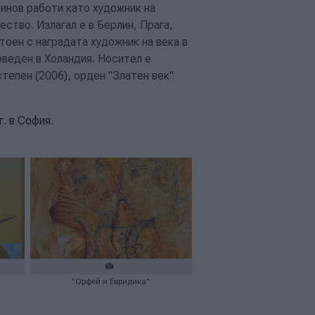
инов работи като художник на
ство. Излагал е в Берлин, Прага,
тоен с наградата художник на века в
оведен в Холандия.
Носител е
степен (2006),
орден "Златен век"
. в София.
"Орфей и Евридика"