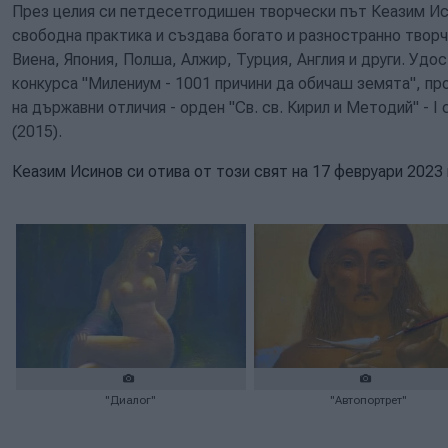
През целия си петдесетгодишен творчески път Кеазим Ис
свободна практика и създава богато и разностранно творче
Виена, Япония
, Полша, Алжир, Турция, Англия и други.
Удос
конкурса "Милениум -
1001 причини да обичаш земята", пр
на държавни отличия - орден "Св. св. Кирил и Методий" - I 
(2015).
Кеазим Исинов си отива от този свят на 17 февруари 2023 г
"Диалог"
"Автопортрет"