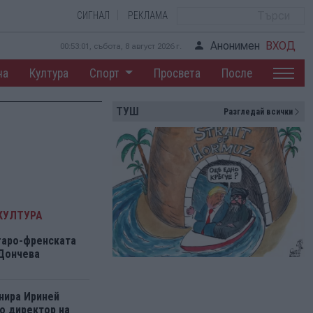
СИГНАЛ
РЕКЛАМА
Анонимен
ВХОД
00:53:01, събота, 8 август 2026 г.
на
Култура
Спорт
Просвета
После
ТУШ
Разгледай всички
КУЛТУРА
гаро-френската
 Дончева
нира Ириней
о директор на