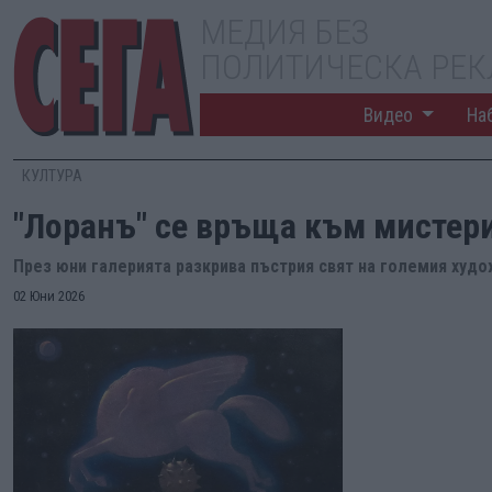
МЕДИЯ БЕЗ
ПОЛИТИЧЕСКА РЕ
Видео
На
КУЛТУРА
"Лоранъ" се връща към мистер
През юни галерията разкрива пъстрия свят на големия худ
02 Юни 2026