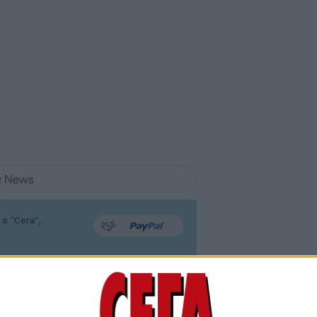
в “Сега”,