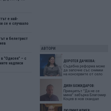
тът е най-
ми се е случвало
ът и белетрист
иев
АВТОРИ
в "Одисея" – с
ДОРОТЕЯ ДАЧКОВА:
ните надписи
Съдебна реформа може
да започне със снимки
на консервите от село
ДИЯН БОЖИДАРОВ:
Принципът "Да не се
мина" забърка Благомир
Коцев в нов скандал
ЛЮДМИЛ ИЛИЕВ: