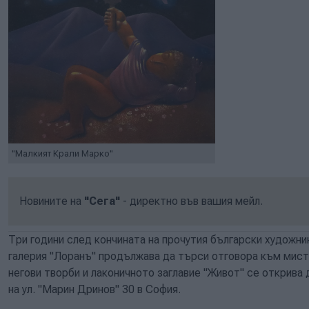
"Малкият Крали Марко"
Новините на
"Сега"
- директно във вашия мейл.
Три години след кончината на прочутия български художни
галерия "Лоранъ" продължава да търси отговора към мист
негови творби и лаконичното заглавие "Живот" се открива д
на ул. "Марин Дринов" 30 в София.