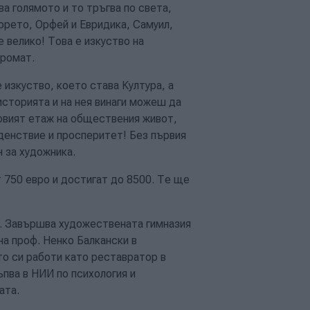
ва голямото и то тръгва по света,
орето, Орфей и Евридика, Самуил,
 велико! Това е изкуство на
аромат.
 изкуство, което става Култура, а
историята и на нея винаги можеш да
ървият етаж на обществения живот,
оденствие и просперитет! Без първия
 за художника.
 750 евро и достигат до 8500. Те ще
т. Завършва художествената гимназия
на проф. Ненко Балкански в
то си
работи като реставратор в
ъпва в НИИ по психология и
ата.