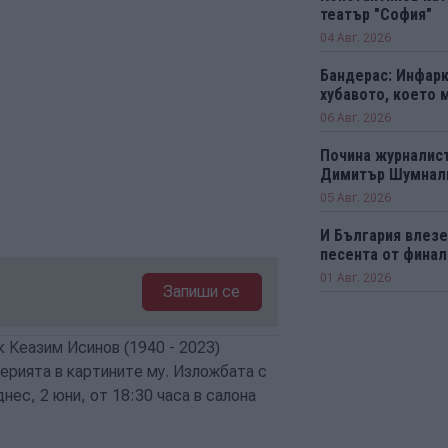
театър "София"
04 Авг. 2026
Бандерас: Инфарк
хубавото, което 
06 Авг. 2026
Почина журналист
Димитър Шумнал
05 Авг. 2026
И България влезе 
песента от финал
01 Авг. 2026
Запиши се
к Кеазим Исинов (1940 - 2023)
ерията в картините му. Изложбата с
нес, 2 юни, от 18:30 часа в салона