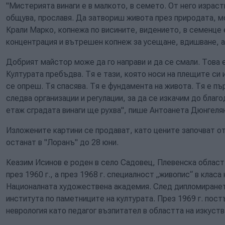
"Мистерията винаги е в малкото, в семето. От него израст
общува, прославя. Да затвориш живота през природата, м
Крали Марко, копнежа по висините, видението, в семенце е
концентрация и вътрешен копнеж за усещане, вдишване, 
Добрият майстор може да го направи и да се смали. Това е
Културата пребъдва. Тя е тази, която носи на плещите си 
се опреш. Тя спасява. Тя е фундамента на живота. Тя е п
следва организации и регулации, за да се изкачим до благ
етаж сградата винаги ще рухва", пише Антоанета Дюнгелян
Изложените картини се продават, като цените започват от
останат в "Лоранъ" до 28 юни.
Кеазим Исинов е роден в село Садовец, Плевенска облас
през 1960 г., а през 1968 г. специалност
„
живопис
“
в класа 
Националната
х
удожествена
а
кадемия. След
дипломиране
института по паметниците на културата. През 1969 г. пост
неврология като педагог възпитател в областта на изкуств