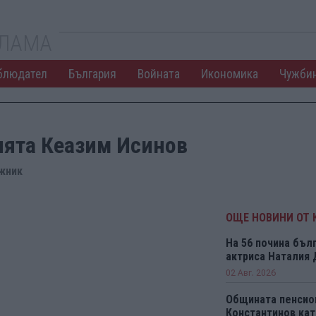
КЛАМА
блюдател
България
Войната
Икономика
Чужби
ията Кеазим Исинов
ожник
ОЩЕ НОВИНИ ОТ 
На 56 почина бъл
актриса Наталия
02 Авг. 2026
Общината пенсио
Константинов кат