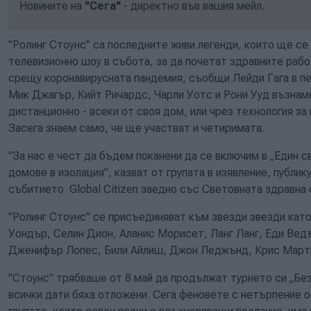
Новините на
"Сега"
- директно във вашия мейл.
"Ролинг Стоунс" са последните живи легенди, които ще с
телевизионно шоу в събота, за да почетат здравните рабо
срещу коронавирусната пандемия, съобщи Лейди Гага в пе
Мик Джагър, Кийт Ричардс, Чарли Уотс и Рони Ууд възнам
дистанционно - всеки от своя дом, или чрез технология за
Засега знаем само, че ще участват и четиримата.
"За нас е чест да бъдем поканени да се включим в „Един с
домове в изолация", казват от групата в изявление, публик
събитието Global Citizen заедно със Световната здравна 
"Ролинг Стоунс" се присъединяват към звезди звезди кат
Уондър, Селин Дион, Аланис Морисет, Ланг Ланг, Еди Вед
Дженифър Лопес, Били Айлиш, Джон Леджънд, Крис Мартин
"Стоунс" трябваше от 8 май да продължат турнето си „Без 
всички дати бяха отложени. Сега феновете с нетърпение о