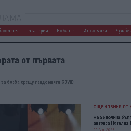
КЛАМА
блюдател
България
Войната
Икономика
Чужби
ората от първата
а за борба срещу пандемията COVID-
ОЩЕ НОВИНИ ОТ 
На 56 почина бъл
актриса Наталия
02 Авг. 2026