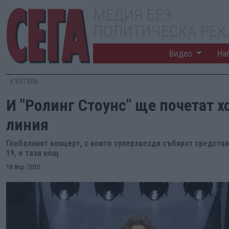
МЕДИЯ БЕЗ
ПОЛИТИЧЕСКА РЕ
Видео
На
КУЛТУРА
И "Ролинг Стоунс" ще почетат х
линия
Глобалният концерт, с които суперзвезди събират средств
19, е тази нощ
18 Апр. 2020