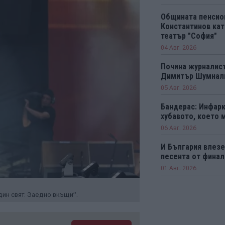
Общината пенсио
Константинов кат
театър "София"
04 Авг. 2026
Почина журналист
Димитър Шумнал
05 Авг. 2026
Бандерас: Инфарк
хубавото, което 
06 Авг. 2026
И България влезе 
песента от финал
01 Авг. 2026
дин свят: Заедно вкъщи”.