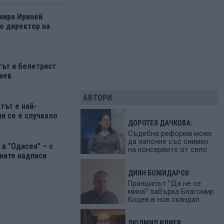
нира Ириней
о директор на
ът и белетрист
иев
АВТОРИ
тът е най-
ми се е случвало
ДОРОТЕЯ ДАЧКОВА:
Съдебна реформа може
да започне със снимки
в "Одисея" – с
на консервите от село
ните надписи
ДИЯН БОЖИДАРОВ:
Принципът "Да не се
мина" забърка Благомир
Коцев в нов скандал
ЛЮДМИЛ ИЛИЕВ: