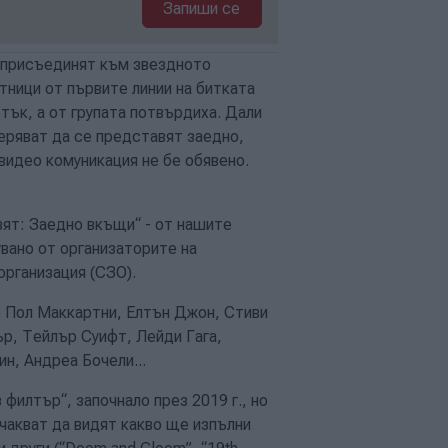
Запиши се
е присъединят към звездното
тници от първите линии на битката
тък, а от групата потвърдиха. Дали
еряват да се представят заедно,
 видео комуникация не бе обявено.
вят: Заедно вкъщи“ - от нашите
увано от организаторите на
организация (СЗО).
о Пол Маккартни, Елтън Джон, Стиви
ър, Тейлър Суифт, Лейди Гага,
, Андреа Бочели...
филтър“, започнало през 2019 г., но
чакват да видят какво ще изпълни