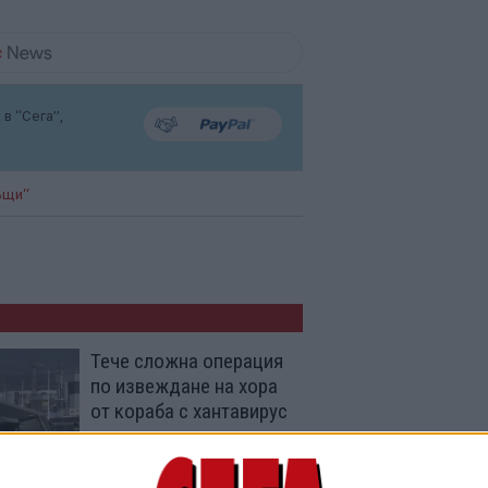
в “Сега”,
ъщи“
Тече сложна операция
по извеждане на хора
от кораба с хантавирус
10 Май 2026