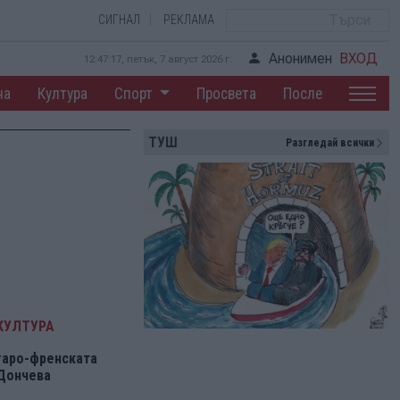
СИГНАЛ
РЕКЛАМА
Анонимен
ВХОД
12:47:18, петък, 7 август 2026 г.
на
Култура
Спорт
Просвета
После
ТУШ
Разгледай всички
КУЛТУРА
гаро-френската
 Дончева