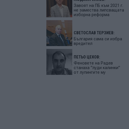
Завоят на ПБ към 2021 г.
не замества липсващата
изборна реформа
СВЕТОСЛАВ ТЕРЗИЕВ:
България сама си избра
вредител
ПЕТЬО ЦЕКОВ:
Феновете на Радев
станаха "луди калинки"
от лупингите му