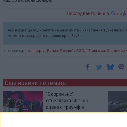
над 50 милиона долара.
Последвайте ни и в
Ако искате да подкрепите независимата и качествена журналистика 
можете да направите дарение през PayPal
,
,
,
Ключови думи:
концерт
„Ролинг Стоунс”
СЗО
“Един свят: Заедно вк
Още новини по темата
"Скорпиънс"
отбелязаха 60 г. на
сцена с триумф в
София
28 Юни 2026