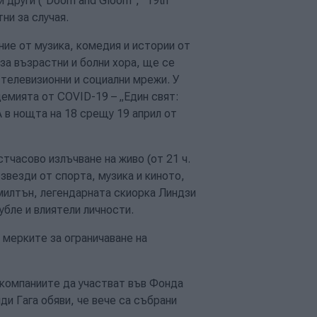
и други (“Doom and Gloom”, “19th
ни за случая.
ие от музика, комедия и истории от
за възрастни и болни хора, ще се
 телевизионни и социални мрежи. У
емията от COVID-19 – „Един свят:
 в нощта на 18 срещу 19 април от
часово излъчване на живо (от 21 ч.
звезди от спорта, музика и киното,
илтън, легендарната скиорка Линдзи
убле и влиятели личности.
мерките за ограничаване на
 компаниите да участват във Фонда
и Гага обяви, че вече са събрани