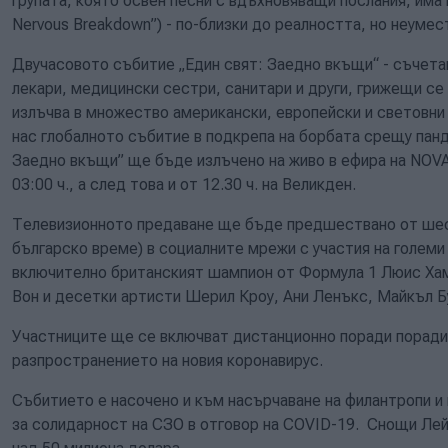
групата, която освен песни с вдъхновяващи послания, има 
Nervous Breakdown”) - по-близки до реалността, но неумест
Двучасовото събитие „Един свят: Заедно вкъщи“ - съчетан
лекари, медицински сестри, санитари и други, грижещи се 
излъчва в множество американски, европейски и световни
нас глобалното събитие в подкрепа на борбата срещу панд
Заедно вкъщи” ще бъде излъчено на живо в ефира на NOVA
03:00 ч., а след това и от 12.30 ч. на Великден.
Телевизионното предаване ще бъде предшествано от шест
българско време) в социалните мрежи с участия на големи 
включително британският шампион от Формула 1 Люис Хам
Вон и десетки артисти Шерил Кроу, Ани Ленъкс, Майкъл Б
Участниците ще се включват дистанционно поради поради 
разпространението на новия коронавирус.
Събитието е насочено и към насърчаване на филантропи и
за солидарност на СЗО в отговор на COVID-19. Снощи Лейд