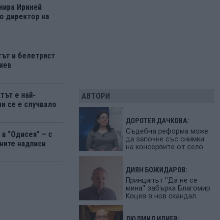
нира Ириней
о директор на
ът и белетрист
иев
тът е най-
АВТОРИ
ми се е случвало
ДОРОТЕЯ ДАЧКОВА:
Съдебна реформа може
в "Одисея" – с
да започне със снимки
ните надписи
на консервите от село
ДИЯН БОЖИДАРОВ:
Принципът "Да не се
мина" забърка Благомир
Коцев в нов скандал
ЛЮДМИЛ ИЛИЕВ: