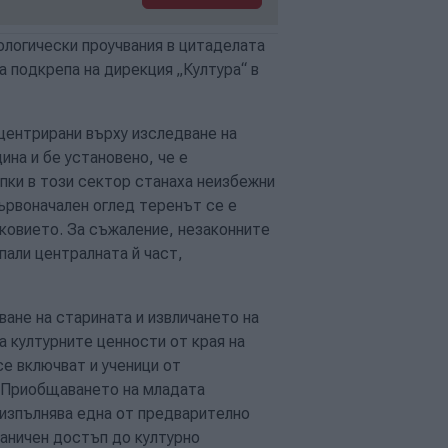
логически проучвания в цитаделата
та подкрепа на дирекция „Култура“ в
центрирани върху изследване на
ина и бе установено, че е
опки в този сектор станаха неизбежни
ървоначален оглед теренът се е
ковието. За съжаление, незаконните
пали централната й част,
ване на старината и извличането на
а културните ценности от края на
се включват и ученици от
. Приобщаването на младата
 изпълнява една от предварително
раничен достъп до културно