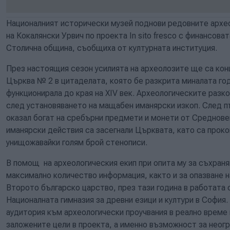
Националният исторически музей поднови редовните архео
на Кокалянски Урвич по проекта In sito fresco с финансова
Столична община, съобщиха от културната институция.
През настоящия сезон усилията на археолозите ще са кон
Църква № 2 в цитаделата, която бе разкрита миналата год
функционирала до края на ХІV век. Археологическите разк
след установяването на мащабен иманярски изкоп. След п
оказал богат на сребърни предмети и монети от Среднове
иманярски действия са засегнали Църквата, като са проко
унищожавайки голям брой стенописи.
В помощ на археологическия екип при опита му за съхраня
максимално количество информация, както и за опазване н
Второто българско царство, през тази година в работата 
Националната гимназия за древни езици и култури в София
аудитория към археологически проучвания в реално време
заложените цели в проекта, а именно възможност за неог