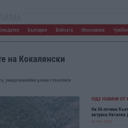
КЛАМА
блюдател
България
Войната
Икономика
Чужби
те на Кокалянски
та, унищожавайки ценни стенописи
ОЩЕ НОВИНИ ОТ 
На 56 почина бъл
актриса Наталия
02 Авг. 2026