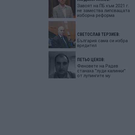
Завоят на ПБ към 2021 г.
не замества липсващата
изборна реформа
СВЕТОСЛАВ ТЕРЗИЕВ:
България сама си избра
вредител
ПЕТЬО ЦЕКОВ:
Феновете на Радев
станаха "луди калинки"
от лупингите му