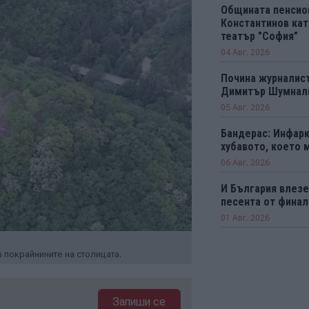
Общината пенсио
Константинов кат
театър "София"
04 Авг. 2026
Почина журналист
Димитър Шумнал
05 Авг. 2026
Бандерас: Инфарк
хубавото, което 
06 Авг. 2026
И България влезе 
песента от финал
01 Авг. 2026
 покрайнините на столицата.
Запиши се