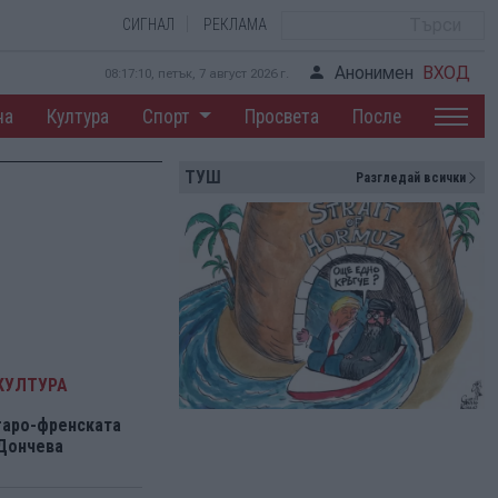
СИГНАЛ
РЕКЛАМА
Анонимен
ВХОД
08:17:11, петък, 7 август 2026 г.
на
Култура
Спорт
Просвета
После
ТУШ
Разгледай всички
КУЛТУРА
гаро-френската
 Дончева