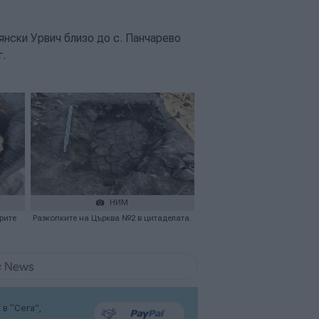
янски Урвич близо до с. Панчарево
г.
НИМ
рите
Разкопките на Църква №2 в цитаделата.
в “Сега”,