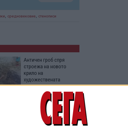
,
,
пки
средновековие
стенописи
Античен гроб спря
строежа на новото
крило на
художествената
академия
11 Авг. 2025
Няма реставратори и
ателиета за римската
статуя от Одесос