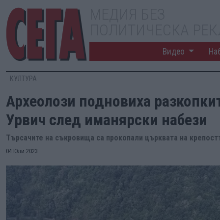
МЕДИЯ БЕЗ
ПОЛИТИЧЕСКА РЕ
Видео
На
КУЛТУРА
Археолози подновиха разкопки
Урвич след иманярски набези
Търсачите на съкровища са прокопали църквата на крепост
04 Юли 2023