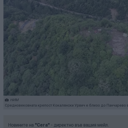
НИМ
Средновековната крепост Кокалянски Урвич е близо до Панчарево в
Новините на
"Сега"
- директно във вашия мейл.