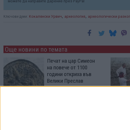
можете да направите дарение през PayPal
,
,
Ключови думи:
Кокалянски Урвич
археология
археологически разко
Още новини по темата
Печат на цар Симеон
на повече от 1100
години откриха във
Велики Преслав
25 Юли 2026
Доц. Тодор Чобанов е
новият заместник-
министър на културата