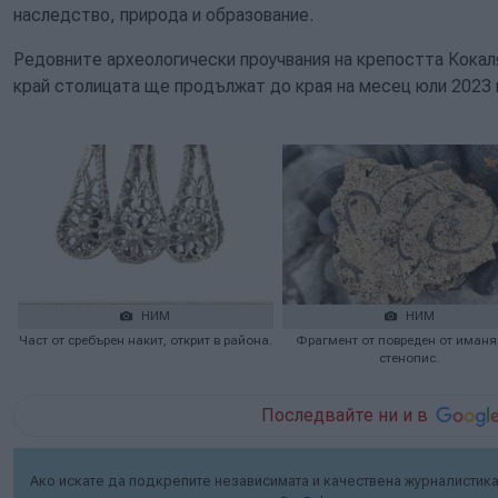
наследство, природа и образование.
Редовните археологически проучвания на крепостта Кокал
край столицата ще продължат до края на месец юли 2023 
НИМ
НИМ
Част от сребърен накит, открит в района.
Фрагмент от повреден от иманя
стенопис.
Последвайте ни и в
Ако искате да подкрепите независимата и качествена журналистика 