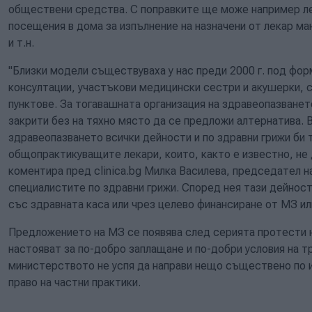
обществени средства. С поправките ще може например ле
посещения в дома за изпълнение на назначени от лекар ма
и т.н.
"Близки модели съществуваха у нас преди 2000 г. под фор
консултации, участъкови медицински сестри и акушерки,
пунктове. За тогавашната организация на здравеопазванет
закрити без на тяхно място да се предложи алтернатива. 
здравеопазването всички дейности и по здравни грижи би
общопрактикуващите лекари, които, както е известно, не 
коментира пред clinica.bg Милка Василева, председател н
специалистите по здравни грижи. Според нея тази дейност
със здравната каса или чрез целево финансиране от МЗ и
Предложението на МЗ се появява след серията протести 
настояват за по-добро заплащане и по-добри условия на т
министерството не успя да направи нещо съществено по и
право на частни практики.