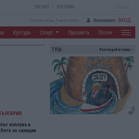
СИГНАЛ
РЕКЛАМА
Анонимен
ВХОД
14:52:49, петък, 7 август 2026 г.
на
Култура
Спорт
Просвета
После
ТУШ
Разгледай всички
БЪЛГАРИЯ
път изплува в
бата за санкции