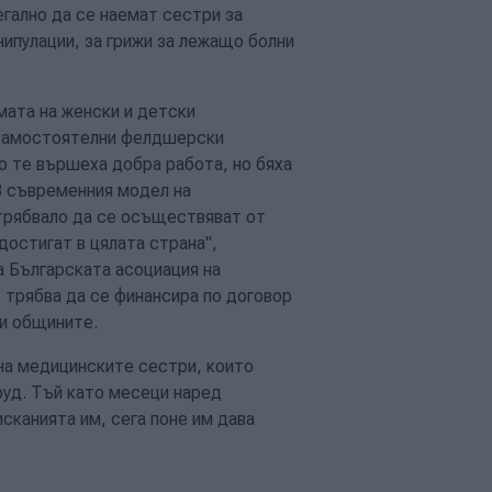
гално да се наемат сестри за
нипулации, за грижи за лежащо болни
мата на женски и детски
 самостоятелни фелдшерски
о те вършеха добра работа, но бяха
В съвременния модел на
 трябвало да се осъществяват от
достигат в цялата страна",
а Българската асоциация на
 трябва да се финансира по договор
ли общините.
на медицинските сестри, които
руд. Тъй като месеци наред
сканията им, сега поне им дава