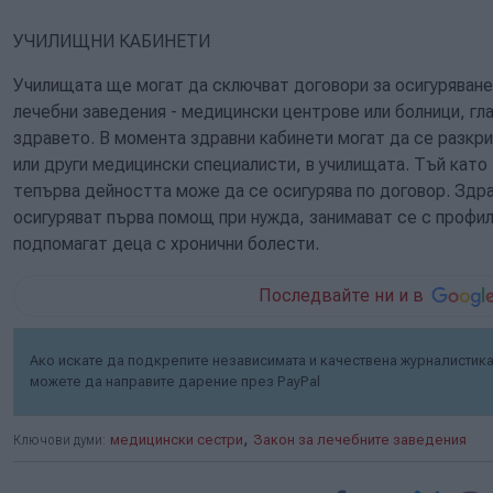
УЧИЛИЩНИ КАБИНЕТИ
Училищата ще могат да сключват договори за осигуряване 
лечебни заведения - медицински центрове или болници, гла
здравето. В момента здравни кабинети могат да се разкри
или други медицински специалисти, в училищата. Тъй като 
тепърва дейността може да се осигурява по договор. Здр
осигуряват първа помощ при нужда, занимават се с профил
подпомагат деца с хронични болести.
Последвайте ни и в
Ако искате да подкрепите независимата и качествена журналистика 
можете да направите дарение през PayPal
,
Ключови думи:
медицински сестри
Закон за лечебните заведения