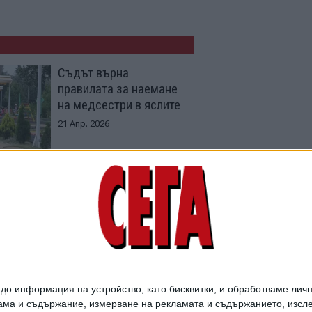
Съдът върна
правилата за наемане
на медсестри в яслите
21 Апр. 2026
МЗ анализира трябва
ли ни внос на
медицински сестри
12 Март 2026
о информация на устройство, като бисквитки, и обработваме личн
ма и съдържание, измерване на рекламата и съдържанието, изслед