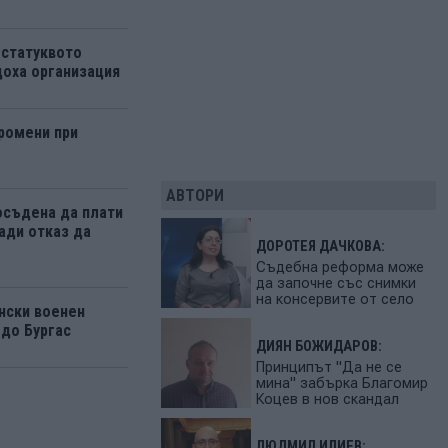
 статуквото
оха организация
ромени при
АВТОРИ
осъдена да плати
ади отказ да
ДОРОТЕЯ ДАЧКОВА:
Съдебна реформа може
да започне със снимки
на консервите от село
нски военен
 до Бургас
ДИЯН БОЖИДАРОВ:
Принципът "Да не се
мина" забърка Благомир
Коцев в нов скандал
ЛЮДМИЛ ИЛИЕВ: