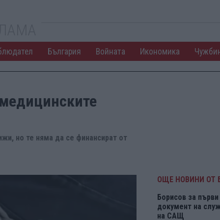
КЛАМА
блюдател
България
Войната
Икономика
Чужби
 медицинските
жи, но те няма да се финансират от
ОЩЕ НОВИНИ ОТ 
Борисов за първи 
документ на служ
на САЩ