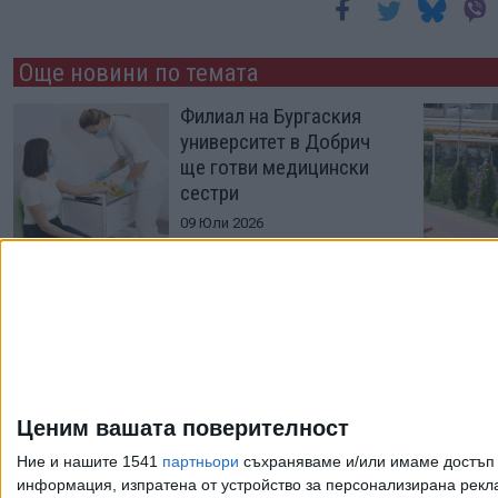
Още новини по темата
Филиал на Бургаския
университет в Добрич
ще готви медицински
сестри
09 Юли 2026
Медицинска сестра на
прага: как една
програма променя
живота на най-
уязвимите майки и
бебета в България
Ценим вашата поверителност
31 Март 2026
Ние и нашите 1541
партньори
съхраняваме и/или имаме достъп д
информация, изпратена от устройство за персонализирана рекла