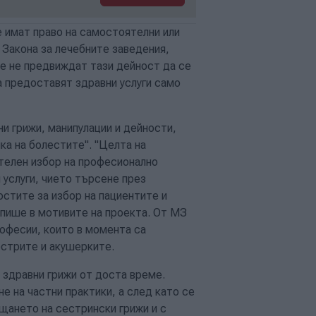
имат право на самостоятелни или
в Закона за лечебните заведения,
е не предвиждат тази дейност да се
а предоставят здравни услуги само
 грижи, манипулации и дейности,
ка на болестите". "Целта на
телен избор на професионално
 услуги, чието търсене през
стите за избор на пациентите и
 пише в мотивите на проекта. От МЗ
рофесии, които в момента са
естрите и акушерките.
о здравни грижи от доста време.
е на частни практики, а след като се
щането на сестрински грижи и с