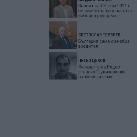
Завоят на ПБ към 2021 г.
не замества липсващата
изборна реформа
СВЕТОСЛАВ ТЕРЗИЕВ:
България сама си избра
вредител
ПЕТЬО ЦЕКОВ:
Феновете на Радев
станаха "луди калинки"
от лупингите му