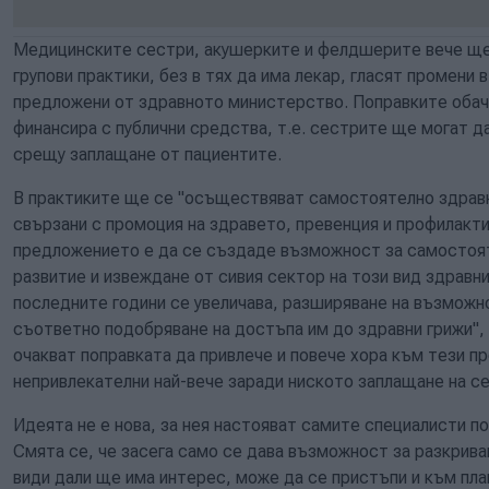
Медицинските сестри, акушерките и фелдшерите вече ще 
групови практики, без в тях да има лекар, гласят промени 
предложени от здравното министерство. Поправките обач
финансира с публични средства, т.е. сестрите ще могат д
срещу заплащане от пациентите.
В практиките ще се "осъществяват самостоятелно здравни
свързани с промоция на здравето, превенция и профилакти
предложението е да се създаде възможност за самостоя
развитие и извеждане от сивия сектор на този вид здравни
последните години се увеличава, разширяване на възможно
съответно подобряване на достъпа им до здравни грижи",
очакват поправката да привлече и повече хора към тези п
непривлекателни най-вече заради ниското заплащане на с
Идеята не е нова, за нея настояват самите специалисти п
Смята се, че засега само се дава възможност за разкриван
види дали ще има интерес, може да се пристъпи и към пла