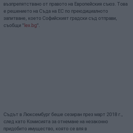
възпрепятствано от правото на Европейския съюз. Това
е решението на Съда на ЕС по преюдициалното
запитване, което Софийският градски съд отправи,
съобщи "
lex.bg
".
Съдът в Люксембург беше сезиран през март 2018 г.,
след като Комисията за отнемане на незаконно
придобито имущество, която се вля в