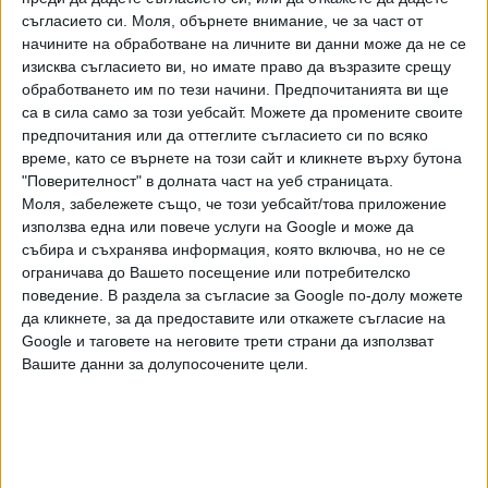
съгласието си.
Моля, обърнете внимание, че за част от
В същото време европейските магистрати отбелязват,
начините на обработване на личните ви данни може да не се
че въпросното рамково решение "не урежда
изисква съгласието ви, но имате право да възразите срещу
конфискацията на средства и облаги от незаконни
обработването им по тези начини. Предпочитанията ви ще
дейности, постановена от юрисдикция на държава
са в сила само за този уебсайт. Можете да промените своите
членка в хода на или след производство, което не се
предпочитания или да оттеглите съгласието си по всяко
отнася за установяване на едно или няколко
време, като се върнете на този сайт и кликнете върху бутона
"Поверителност" в долната част на уеб страницата.
престъпления". Това означава, че на практика
Моля, забележете също, че този уебсайт/това приложение
българският закон е извън обхвата му.
използва една или повече услуги на Google и може да
събира и съхранява информация, която включва, но не се
ПРОЦЕСЪТ
ограничава до Вашето посещение или потребителско
поведение. В раздела за съгласие за Google по-долу можете
Процесът за конфискация срещу Василев, съпругата му,
да кликнете, за да предоставите или откажете съгласие на
дъщеря му и 24 свързани с него фирми, част от тях
Google и таговете на неговите трети страни да използват
офшорни, беше образуван в Софийския градски съд през
Вашите данни за долупосочените цели.
март 2016 г. Искът срещу тях е за 2.2 млрд. лв. 2 години
делото не можеше да тръгне, защото по него се
разменяха книжа. След това в началото на 2018 г. съдът
го спря, за да поиска тълкуване по казуса от Съда на ЕС
в Люксембург.