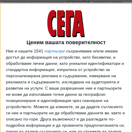
антикорупционната комисия (КПКОНПИ), започна дело
срещу Цветан Василев за конфискация на 2 млрд.
лева. Във въпросите на СГС се съпоставя правото на ЕС
с българския закон, който допуска процедурата по
отнемане на имущество да започне и да се проведе
дори ако няма влязла в сила присъда за престъпление.
Ценим вашата поверителност
На практика в решението си Съдът на ЕС изследва само
Ние и нашите 1541
партньори
съхраняваме и/или имаме
дали българският закон за конфискацията, който не
достъп до информация на устройство, като бисквитки, и
обработваме лични данни, като уникални идентификатори и
обвързва развитието на наказателния процес за
стандартна информация, изпратена от устройство за
престъплението, източник на облагите, противоречи
персонализирана реклама и съдържание, измерване на
на рамково решение на Съвета на ЕС от 2005 г. Сега
рекламата и съдържанието, изследване на аудиторията и
съдът в Люксембург казва, че се "допуска правна
развитие на услуги.
С ваше разрешение ние и партньорите
уредба на държава членка, съгласно която национална
ни може да използваме точни данни за географско
юрисдикция постановява конфискация на незаконно
позициониране и идентификация чрез сканиране на
придобито имущество след производство, което
устройството. Можете да кликнете, за да дадете съгласието
си ние и партньорите ни да обработваме данните ви, както е
независи нито от установяване на престъпление, нито на
описано по-горе. Друга възможност е да разгледате по-
още по-голямо основание от осъждане на
подробна информация и да промените предпочитанията си,
предполагаемите извършители на това престъпление“.
преди да дадете съгласието си, или да откажете да дадете