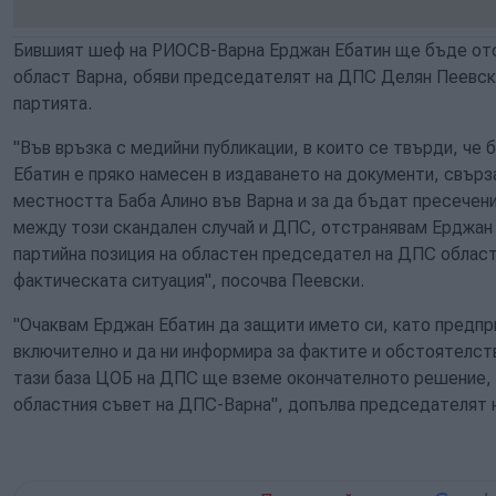
Бившият шеф на РИОСВ-Варна Ерджан Ебатин ще бъде от
област Варна, обяви председателят на ДПС Делян Пеевск
партията.
"Във връзка с медийни публикации, в които се твърди, ч
Ебатин е пряко намесен в издаването на документи, свърз
местността Баба Алино във Варна и за да бъдат пресечени
между този скандален случай и ДПС, отстранявам Ерджан 
партийна позиция на областен председател на ДПС област
фактическата ситуация", посочва Пеевски.
"Очаквам Ерджан Ебатин да защити името си, като предпр
включително и да ни информира за фактите и обстоятелства
тази база ЦОБ на ДПС ще вземе окончателното решение,
областния съвет на ДПС-Варна", допълва председателят 