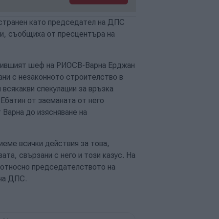
странен като председател на ДПС
и, съобщиха от пресцентъра на
е бившият шеф на РИОСВ-Варна Ерджан
ани с незаконното строителство в
 всякакви спекулации за връзка
Ебатин от заеманата от него
 Варна до изясняване на
иеме всички действия за това,
та, свързани с него и този казус. На
 относно председателството на
на ДПС.