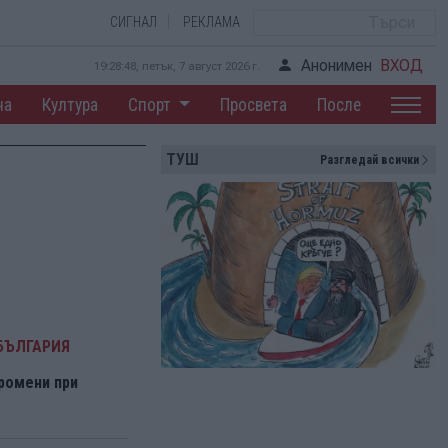
СИГНАЛ
РЕКЛАМА
Анонимен
ВХОД
19:28:48, петък, 7 август 2026 г.
на
Култура
Спорт
Просвета
После
ТУШ
Разгледай всички
БЪЛГАРИЯ
ромени при