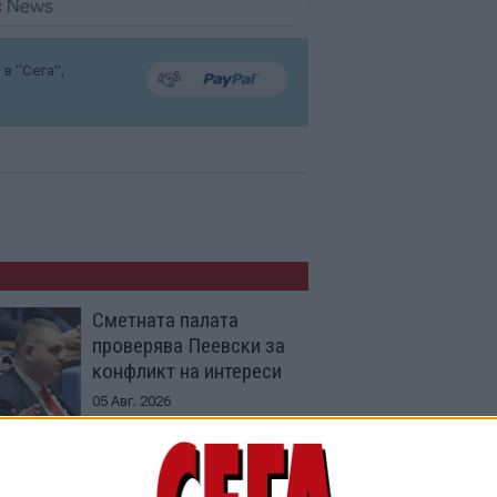
в “Сега”,
Сметната палата
проверява Пеевски за
конфликт на интереси
05 Авг. 2026