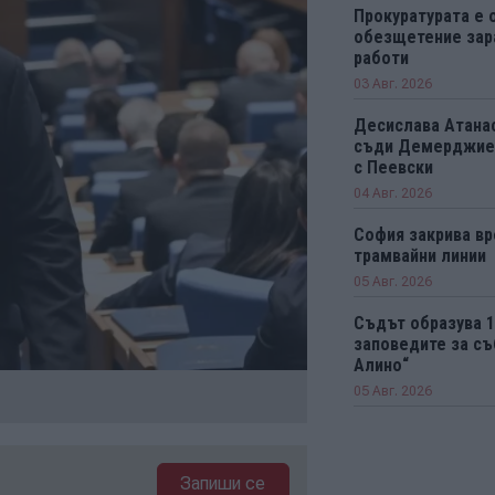
Прокуратурата е 
обезщетение зар
работи
03 Авг. 2026
Десислава Атанас
съди Демерджиев
с Пеевски
04 Авг. 2026
София закрива вр
трамвайни линии
05 Авг. 2026
Съдът образува 
заповедите за съ
Алино“
05 Авг. 2026
Запиши се