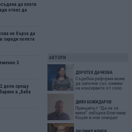
осъдена да плати
ади отказ да
ова не бърза да
 заради полета
АВТОРИ
еменно 3
ДОРОТЕЯ ДАЧКОВА:
Съдебна реформа може
да започне със снимки
12 дела срещу
на консервите от село
баряне в „Баба
ДИЯН БОЖИДАРОВ:
Принципът "Да не се
мина" забърка Благомир
Коцев в нов скандал
ЛЮДМИЛ ИЛИЕВ: