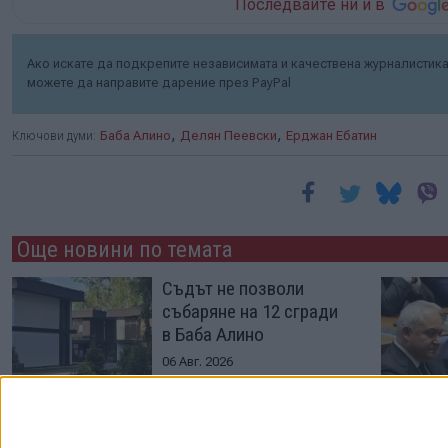
Последвайте ни и в
Ако искате да подкрепите независимата и качествена журналистика 
можете да направите дарение през PayPal
,
,
Ключови думи:
Баба Алино
Делян Пеевски
Ерджан Ебатин
Още новини по темата
Съдът не позволи
събаряне на 12 сгради
в Баба Алино
06 Авг. 2026