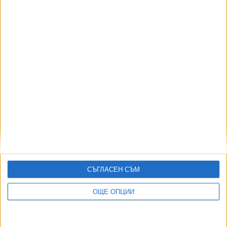
АВТОРИ
СЪГЛАСЕН СЪМ
ОЩЕ ОПЦИИ
ДОРОТЕЯ ДАЧКОВА:
Съдебна реформа може да започне със снимки на консервите от
село