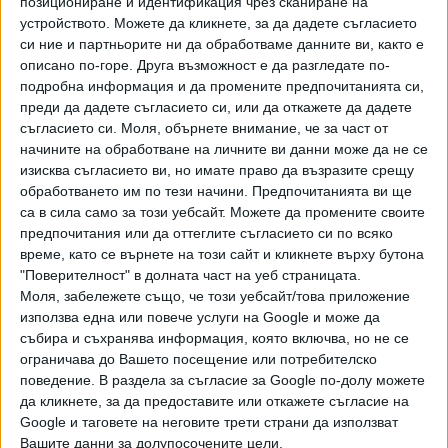
позициониране и идентификация чрез сканиране на
Хавайската Богородица заплака с фентанилови сълзи
устройството. Можете да кликнете, за да дадете съгласието
си ние и партньорите ни да обработваме данните ви, както е
описано по-горе. Друга възможност е да разгледате по-
Видео
Разгледай всички
подробна информация и да промените предпочитанията си,
преди да дадете съгласието си, или да откажете да дадете
съгласието си.
Моля, обърнете внимание, че за част от
начините на обработване на личните ви данни може да не се
изисква съгласието ви, но имате право да възразите срещу
обработването им по тези начини. Предпочитанията ви ще
са в сила само за този уебсайт. Можете да промените своите
предпочитания или да оттеглите съгласието си по всяко
време, като се върнете на този сайт и кликнете върху бутона
"Поверителност" в долната част на уеб страницата.
Моля, забележете също, че този уебсайт/това приложение
използва една или повече услуги на Google и може да
събира и съхранява информация, която включва, но не се
ограничава до Вашето посещение или потребителско
Двама кандидат-президенти се борят за любовта на
Радев
поведение. В раздела за съгласие за Google по-долу можете
да кликнете, за да предоставите или откажете съгласие на
НАЙ-ЧЕТЕНИ
днес
седмица
месец
Google и таговете на неговите трети страни да използват
Вашите данни за долупосочените цели.