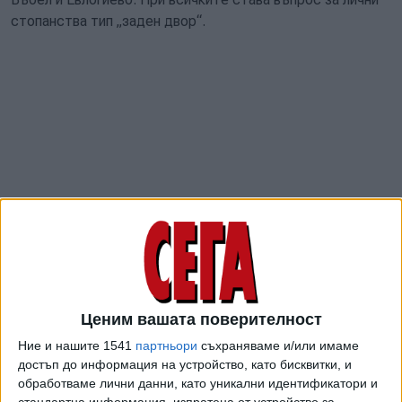
стопанства тип „заден двор“.
За да спрат разпространението на заразата,
ветеринарните власти са умъртвили 51 прасета.
Ценим вашата поверителност
Ние и нашите 1541
партньори
съхраняваме и/или имаме
Днес в Министерството на земеделието се
достъп до информация на устройство, като бисквитки, и
свиква спешна среща с Агенцията по храните,
обработваме лични данни, като уникални идентификатори и
областните управители от Северна България и