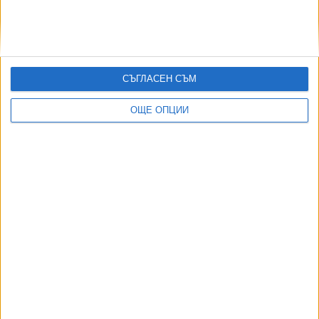
Нацистки кораб изплува заради сушата в Дунав
03 Авг. 2026
Инженерите и батериите спасиха България от сушата по
Дунав
СЪГЛАСЕН СЪМ
06 Авг. 2026
ОЩЕ ОПЦИИ
ТУШ
Разгледай всички