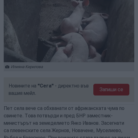
Илияна Кирилова
Новините на
"Сега"
- директно във
Запиши се
вашия мейл.
Пет села вече са обхванати от африканската чума по
свинете. Това потвърди и пред БНР заместник-
министърът на земеделието Янко Иванов. Засегнати
са плевенските села Жернов, Новачене, Муселиево,
Въбел и Евлогиево. При всичките става въпрос за лични