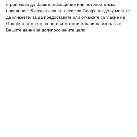
ограничава до Вашето посещение или потребителско
Кьовеши влезе в българското земеделско
поведение. В раздела за съгласие за Google по-долу можете
министерство
да кликнете, за да предоставите или откажете съгласие на
19 Юни 2025
Google и таговете на неговите трети страни да използват
Вашите данни за долупосочените цели.
Зърнопроизводителите успяха да "уволнят"
зам.-министър
01 Авг. 2024
Ако вносът спре, до 14 дни България остава
без плодове и зеленчуци
11 Юни 2023
Лозята в България са намалели с 92% след 1989