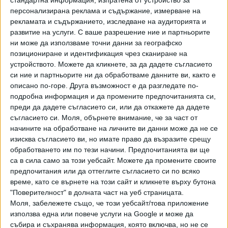
стандартна информация, изпратена от устройство за
ръководството на Ловно-рибарския съюз за
персонализирана реклама и съдържание, измерване на
набелязване на мерки за справяне с проблема.
рекламата и съдържанието, изследване на аудиторията и
Експертите припомнят, че чумата не е опасна за хората,
развитие на услуги.
С ваше разрешение ние и партньорите
но носи сериозни икономически рискове, защото може
ни може да използваме точни данни за географско
позициониране и идентификация чрез сканиране на
да доведе до унищожаване на свиневъдството.
устройството. Можете да кликнете, за да дадете съгласието
си ние и партньорите ни да обработваме данните ви, както е
Последвайте ни и в
описано по-горе. Друга възможност е да разгледате по-
подробна информация и да промените предпочитанията си,
преди да дадете съгласието си, или да откажете да дадете
Ако искате да подкрепите независимата
съгласието си.
Моля, обърнете внимание, че за част от
и качествена журналистика в “Сега”,
можете да направите дарение през
начините на обработване на личните ви данни може да не се
PayPal
изисква съгласието ви, но имате право да възразите срещу
обработването им по тези начини. Предпочитанията ви ще
са в сила само за този уебсайт. Можете да промените своите
,
Ключови думи:
африканска чума
Министерство на земеделието
предпочитания или да оттеглите съгласието си по всяко
време, като се върнете на този сайт и кликнете върху бутона
"Поверителност" в долната част на уеб страницата.
Моля, забележете също, че този уебсайт/това приложение
използва една или повече услуги на Google и може да
Още новини по темата
събира и съхранява информация, която включва, но не се