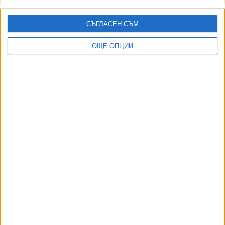
СЪГЛАСЕН СЪМ
Още новини по темата
ОЩЕ ОПЦИИ
България и още 8 страни поискаха повече
американски войници и техника
01 Апр. 2023
Радев се яви с празни ръце на срещата на Б-9 с
Байдън
22 Февр. 2023
Украйна кани България в антируска коалиция
25 Февр. 2022