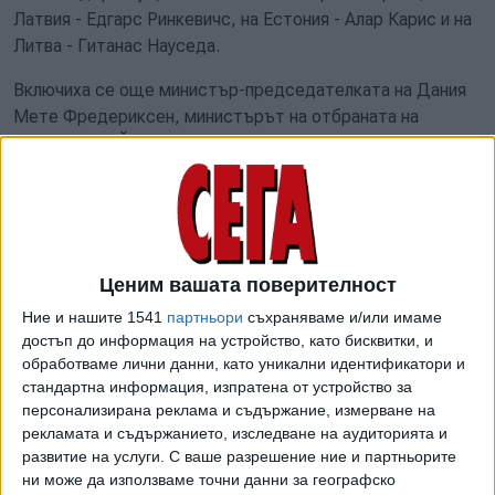
Латвия - Едгарс Ринкевичс, на Естония - Алар Карис и на
Литва - Гитанас Науседа.
Включиха се още министър-председателката на Дания
Мете Фредериксен, министърът на отбраната на
Швеция Пол Йонсон, министърът на външните работи на
Норвегия Еспен Барт Ейде и постоянният секретар в
кабинета на министър-председателя на Исландия
Бенедикт Арнасон.
Съединените щати бяха представени от американския
Ценим вашата поверителност
зам. държавен секретар по контрола над въоръженията
Ние и нашите 1541
партньори
съхраняваме и/или имаме
и международната сигурност Томас Динано, България -
достъп до информация на устройство, като бисквитки, и
от постоянния представител на страната ни в НАТО
обработваме лични данни, като уникални идентификатори и
Николай Милков, а Унгария - от посланика в Румъния
стандартна информация, изпратена от устройство за
Каталин Кишне.
персонализирана реклама и съдържание, измерване на
рекламата и съдържанието, изследване на аудиторията и
До момента няма никакво обяснение защо България се
развитие на услуги.
С ваше разрешение ние и партньорите
представляваше на такова ниско ниво. Няма обяснение
ни може да използваме точни данни за географско