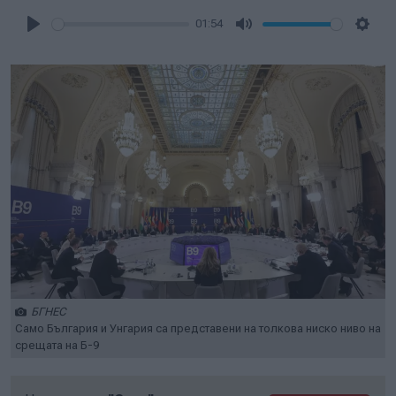
01:54
Play
Mute
Setti
БГНЕС
Само България и Унгария са представени на толкова ниско ниво на
срещата на Б-9