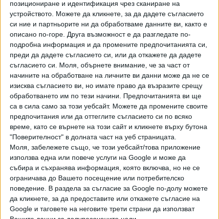
защо например президентът Илиана Йотова не е при
позициониране и идентификация чрез сканиране на
колегите си. Там не е поне премиерът Румен Радев,
устройството. Можете да кликнете, за да дадете съгласието
който обаче вероятно ще се оправдае с посещение в
си ние и партньорите ни да обработваме данните ви, както е
описано по-горе. Друга възможност е да разгледате по-
Берлин. Не е изпратен и поне някой от министрите на
подробна информация и да промените предпочитанията си,
външните работи или на отбраната. Обичайно на
преди да дадете съгласието си, или да откажете да дадете
срещите на Б-9 досега ходеше Румен Радев, докато
съгласието си.
Моля, обърнете внимание, че за част от
беше президент.
начините на обработване на личните ви данни може да не се
изисква съгласието ви, но имате право да възразите срещу
Часове след като стана известен случая, депутатът
обработването им по тези начини. Предпочитанията ви ще
Николай Денков критикува Радев за решението да се
са в сила само за този уебсайт. Можете да промените своите
изпрати само посланик на срещата на върха в Букурещ.
предпочитания или да оттеглите съгласието си по всяко
"Ние сме единствената държава освен Унгария, която
време, като се върнете на този сайт и кликнете върху бутона
"Поверителност" в долната част на уеб страницата.
ще отиде на ниво дипломат вместо министър-
Моля, забележете също, че този уебсайт/това приложение
председател, външен министър или министър на
използва една или повече услуги на Google и може да
отбраната", каза Денков пред журналисти в парламента.
събира и съхранява информация, която включва, но не се
Той определи решението като "лош знак" и, че то
ограничава до Вашето посещение или потребителско
индикира или несъгласие с общата постановка на
поведение. В раздела за съгласие за Google по-долу можете
другите държави, или подценяване на форума.
да кликнете, за да предоставите или откажете съгласие на
Странното е, че Денков не насочи критиките и към
Google и таговете на неговите трети страни да използват
Вашите данни за долупосочените цели.