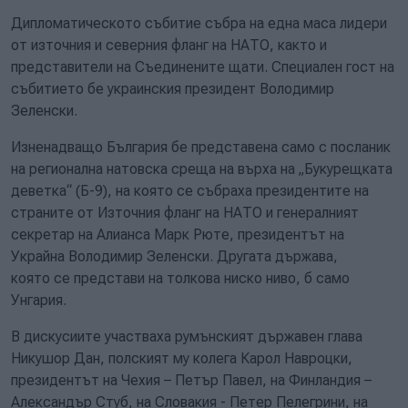
Дипломатическото събитие събра на една маса лидери
от източния и северния фланг на НАТО, както и
представители на Съединените щати. Специален гост на
събитието бе украинския президент Володимир
Зеленски.
Изненадващо България бе представена само с посланик
на регионална натовска среща на върха на „Букурещката
деветка“ (Б-9), на която се събраха президентите на
страните от Източния фланг на НАТО и генералният
секретар на Алианса Марк Рюте, президентът на
Украйна Володимир Зеленски. Другата държава,
която се представи на толкова ниско ниво, б само
Унгария.
В дискусиите участваха румънският държавен глава
Никушор Дан, полският му колега Карол Навроцки,
президентът на Чехия – Петър Павел, на Финландия –
Александър Стуб, на Словакия - Петер Пелегрини, на