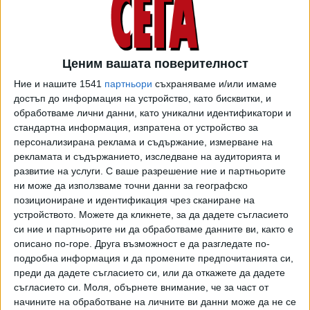
се извърши с 80% европейско финансиране и 20% лични
средства, за разлика от първия, който се извършва със
100% европейско финансиране. Парите се изплащат по
Плана за възстановяване и устойчивост, а до края на
Ценим вашата поверителност
годината ще бъдат обявени и одобрените в първи етап
Ние и нашите 1541
партньори
съхраняваме и/или имаме
проекти.
достъп до информация на устройство, като бисквитки, и
обработваме лични данни, като уникални идентификатори и
Хората не се чувстват собственици на общите части в
стандартна информация, изпратена от устройство за
жилищните сгради, въпреки че след обновяването те ще
персонализирана реклама и съдържание, измерване на
бъдат по-евтини и по-лесни за поддръжка, коментира на
рекламата и съдържанието, изследване на аудиторията и
дискусията Драгомир Цанев, директор на Центъра за
развитие на услуги.
С ваше разрешение ние и партньорите
енергийна ефективност. Той посочи и че сделките с
ни може да използваме точни данни за географско
позициониране и идентификация чрез сканиране на
имоти ще изискват наличието на сертификат за
устройството. Можете да кликнете, за да дадете съгласието
енергийна ефективност на сградата.
си ние и партньорите ни да обработваме данните ви, както е
описано по-горе. Друга възможност е да разгледате по-
Наличните средства за първия етап са 1,2 млрд. лева,
подробна информация и да промените предпочитанията си,
като всяка община има лимит на финансирането. Най-
преди да дадете съгласието си, или да откажете да дадете
много заявления за проекти е подала община Бургас, но
съгласието си.
Моля, обърнете внимание, че за част от
те надхвърлят лимита от 80 млн. лв., който се изчислява
начините на обработване на личните ви данни може да не се