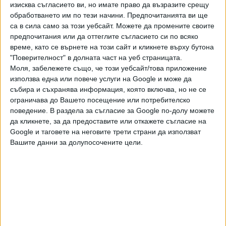
според населението и жилищните сгради. Общо 42
изисква съгласието ви, но имате право да възразите срещу
общини са подали проекти, чиято стойност надхвърля
обработването им по тези начини. Предпочитанията ви ще
са в сила само за този уебсайт. Можете да промените своите
лимита. Отхвърлените проекти в първи етап ще трябва
предпочитания или да оттеглите съгласието си по всяко
да кандидатстват отново за участие във втори, ако
време, като се върнете на този сайт и кликнете върху бутона
искат да получат финансиране. За градове като Пловдив,
"Поверителност" в долната част на уеб страницата.
Варна и Бургас се отпускат 80 млн. лв., Русе, Видин,
Моля, забележете също, че този уебсайт/това приложение
Велико Търново и Благоевград ще получат по 50 млн.
използва една или повече услуги на Google и може да
Най-голямо е финансирането в столицата – 150 млн. лв.,
събира и съхранява информация, която включва, но не се
но интересът там не е толкова висок, колкото в някои
ограничава до Вашето посещение или потребителско
поведение. В раздела за съгласие за Google по-долу можете
по-малки населени места.
да кликнете, за да предоставите или откажете съгласие на
До момента са обновени само 6% от сградния фонд на
Google и таговете на неговите трети страни да използват
Вашите данни за долупосочените цели.
държавата, а до 2030 г. трябва санирането да е
приключило.
Последвайте ни и в
Ако искате да подкрепите независимата
и качествена журналистика в “Сега”,