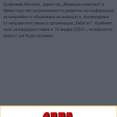
Добромир Василев, директор „Жилищна политика“ в
Министерство на регионалното развитие на конференция
за енергийното обновяване на жилищата, организирана
от неправителствената организация „Хабитат“. Крайният
срок за кандидатстване е 16 януари 2024 г., но вероятно
срокът ще бъде удължен.
Вторият етап на енергийното обновяване на сградите ще