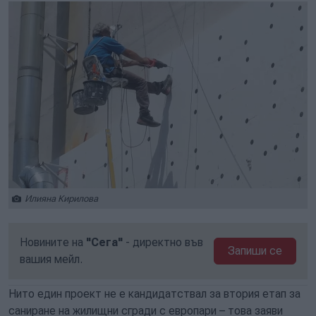
Илияна Кирилова
Новините на
"Сега"
- директно във
Запиши се
вашия мейл.
Нито един проект не е кандидатствал за втория етап за
саниране на жилищни сгради с европари – това заяви