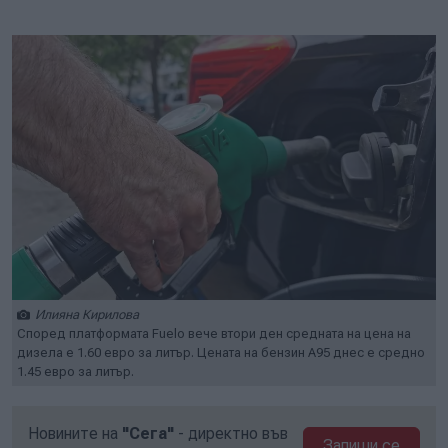
Play
Mute
Setti
Илияна Кирилова
Според платформата Fuelo вече втори ден средната на цена на
дизела е 1.60 евро за литър. Цената на бензин А95 днес е средно
1.45 евро за литър.
Новините на
"Сега"
- директно във
Запиши се