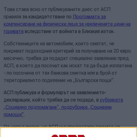
Това става ясно от публикуваните днес от АСП
правила
за кандидатстване по
Програмата за
компенсиране на физически лица за увеличените цени на
горивата
вследствие от войната в Близкия изток.
Собствениците на автомобили, които смятат, че
покриват подоходния критерий за получаване на 20 евро
месечно, трябва да подадат специално заявление пред
АСП, в което да посочат как искат тя да бъде изплатена
- по посочена от тях банкова сметка или в брой от
териториалното
поделение на „Български пощи“.
АСП публикува и формулярът на заявлението-
декларация, който трябва да се подаде, в
рубриката
„Социално подпомагане“, подрубрика „Социални
помощи“
.
От него е видно, че АСП ще предостави данните на
кандидата за помощи на Националната агенция за