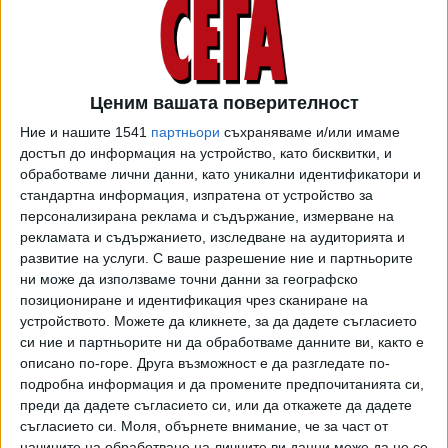
приходите, която трябва да извърши проверка дали той
изпълнява условията за предоставяне на компенсация за
увеличените цени на горивата - освен какви доходи е
имал, ще се засече и какъв автомобил притежава и дали
Ценим вашата поверителност
има просрочени данъци.
Ние и нашите 1541
партньори
съхраняваме и/или имаме
От АСП уточняват, че програмата
ще се активира, ако
достъп до информация на устройство, като бисквитки, и
средната цена на дребно в страната на масовите горива
обработваме лични данни, като уникални идентификатори и
стандартна информация, изпратена от устройство за
бензин А95H или дизел достигне или надхвърли 1.60 евро
персонализирана реклама и съдържание, измерване на
на литър в три последователни дни по данни на
рекламата и съдържанието, изследване на аудиторията и
Националната агенция за приходите.
развитие на услуги.
С ваше разрешение ние и партньорите
ни може да използваме точни данни за географско
По-късно днес НАП обяви, че започва да публикува
позициониране и идентификация чрез сканиране на
ежедневно на
сайта си
актуалните средни цени на
устройството. Можете да кликнете, за да дадете съгласието
дребно на дизела и бензин А95. Информацията за
си ние и партньорите ни да обработваме данните ви, както е
изчислението на средните цени ще се взима от
описано по-горе. Друга възможност е да разгледате по-
фискалните бонове, издадени при продажбата на горива,
подробна информация и да промените предпочитанията си,
преди да дадете съгласието си, или да откажете да дадете
които НАП получава от търговците.
съгласието си.
Моля, обърнете внимание, че за част от
От днешните публикувани данни става ясно, че вече два
начините на обработване на личните ви данни може да не се