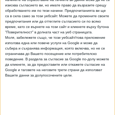
изисква съгласието ви, но имате право да възразите срещу
поредни дни средната цена на дизела е 1.60 евро за
обработването им по тези начини. Предпочитанията ви ще
литър - за 22 март и за 23 март. Т.е. ако и за 24
са в сила само за този уебсайт. Можете да промените своите
март тази цена се задържи или се покачи, вече има
предпочитания или да оттеглите съгласието си по всяко
основание да се задейства мярката за компенсиране на
време, като се върнете на този сайт и кликнете върху бутона
домакинствата. Все още обаче НАП не са публикували
"Поверителност" в долната част на уеб страницата.
средна цена на днешния 24 март.
Моля, забележете също, че този уебсайт/това приложение
използва една или повече услуги на Google и може да
Цената на А95 е под тавана от 1.60 евро за литър - по
събира и съхранява информация, която включва, но не се
данни на НАП на 22 и 23 март тя е 1.43 евро за литър.
ограничава до Вашето посещение или потребителско
поведение. В раздела за съгласие за Google по-долу можете
"Според нормативните правила, бензиностанциите са
да кликнете, за да предоставите или откажете съгласие на
длъжни да регистрират и отчитат продажбите на течни
Google и таговете на неговите трети страни да използват
Вашите данни за долупосочените цели.
горива чрез издаване на фискална касова бележка от
електронни системи с фискална памет, които предават
данни в реално време към НАП чрез дистанционна
връзка", посочват от приходната агенция.
Очаква се служебното правителство официално да
информира кога е изпълнено условието за три