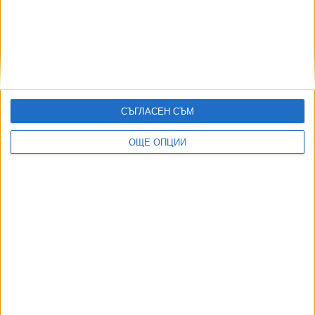
18 Май 2026
Само около 200 000 души ще получат 20 евро
помощ за бензин и дизел
14 Апр. 2026
СЪГЛАСЕН СЪМ
ОЩЕ ОПЦИИ
По 500 заявления на час пристигат за 20-те евро
за гориво
27 Март 2026
Дизелът стигна критичните 1.60 евро за литър
23 Март 2026