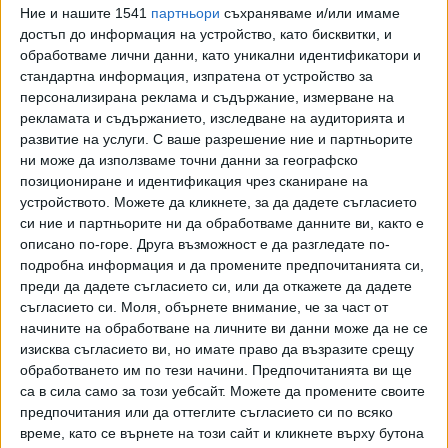
проверката били незаконни действия през мобилно
Ние и нашите 1541
партньори
съхраняваме и/или имаме
достъп до информация на устройство, като бисквитки, и
приложение, което работи основно в големите градове
обработваме лични данни, като уникални идентификатори и
на страната и предлага широк спектър от транспортни
стандартна информация, изпратена от устройство за
услуги, в това число и таксиметров превоз на пътници.
персонализирана реклама и съдържание, измерване на
рекламата и съдържанието, изследване на аудиторията и
Проверките са реализирани на три локации в столицата.
развитие на услуги.
С ваше разрешение ние и партньорите
Установено бе, че водачите работят с личните си
ни може да използваме точни данни за географско
автомобили, не издават платежни документи и нямат
позициониране и идентификация чрез сканиране на
лиценз за извършването на превоз на пътници срещу
устройството. Можете да кликнете, за да дадете съгласието
заплащане.
си ние и партньорите ни да обработваме данните ви, както е
При акцията са установени трима водачи, които са
описано по-горе. Друга възможност е да разгледате по-
подробна информация и да промените предпочитанията си,
извършили нерегламентиран превоз на пътници с леки
преди да дадете съгласието си, или да откажете да дадете
автомобили. Водачите са санкционирани, а превозните
съгласието си.
Моля, обърнете внимание, че за част от
средства са спрени от движение, като са свалени
начините на обработване на личните ви данни може да не се
номерата и са иззети документите на автомобилите.
изисква съгласието ви, но имате право да възразите срещу
обработването им по тези начини. Предпочитанията ви ще
Последвайте ни и в
са в сила само за този уебсайт. Можете да промените своите
предпочитания или да оттеглите съгласието си по всяко
време, като се върнете на този сайт и кликнете върху бутона
Ако искате да подкрепите независимата