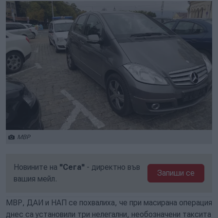
МВР
Новините на
"Сега"
- директно във
Запиши се
вашия мейл.
МВР, ДАИ и НАП се похвалиха, че при масирана операция
днес са установили три нелегални, необозначени таксита