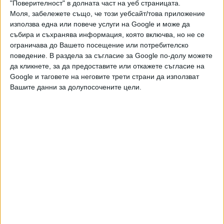
"Поверителност" в долната част на уеб страницата.
и качествена журналистика в “Сега”,
Моля, забележете също, че този уебсайт/това приложение
можете да направите дарение през
използва една или повече услуги на Google и може да
PayPal
събира и съхранява информация, която включва, но не се
ограничава до Вашето посещение или потребителско
,
,
,
,
Ключови думи:
МВР
ДАИ
НАП
таксита
нелегални
поведение. В раздела за съгласие за Google по-долу можете
да кликнете, за да предоставите или откажете съгласие на
Google и таговете на неговите трети страни да използват
Вашите данни за долупосочените цели.
Още новини по темата
МВР обяви, че е разкрило схема за източване на
субсидии от ЕС
06 Авг. 2026
Демерджиев започна изненадващи кадрови
размествания в МВР
05 Авг. 2026