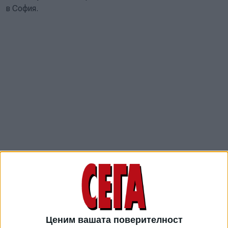
в София.
"Действията бяха осъществени чрез използването на
схемата „таен клиент“. В акцията участваха екипи на
Главна дирекция "Национална полиция", Икономическа
полиция, Изпълнителната агенция „Автомобилна
администрация“ и Националната агенция за приходите",
Ценим вашата поверителност
обяви в официално съобщение МВР. Във фокуса на