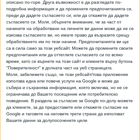
описано по-горе. Друга възможност е да разгледате по-
годност преди въвеждане в експлоатация на системата.
подробна информация и да промените предпочитанията си,
Създаден е план-график на регионален принцип.
преди да дадете съгласието си, или да откажете да дадете
съгласието си.
Моля, обърнете внимание, че за част от
Ето и графикът, по който BG-ALERT ще направи проверка
начините на обработване на личните ви данни може да не се
на системата, чрез изпращане на съобщения от 12.00 до
изисква съгласието ви, но имате право да възразите срещу
12.30 ч.
обработването им по тези начини. Предпочитанията ви ще
са в сила само за този уебсайт. Можете да промените своите
7 ноември - област Габрово
предпочитания или да оттеглите съгласието си по всяко
14 ноември - областите Видин, Враца, Ловеч, Монтана и
време, като се върнете на този сайт и кликнете върху бутона
Плевен
"Поверителност" в долната част на уеб страницата.
15 ноември - Велико Търново, Разград, Русе и Силистра
Моля, забележете също, че този уебсайт/това приложение
използва една или повече услуги на Google и може да
16 ноември - Варна, Добрич, Търговище и Шумен
събира и съхранява информация, която включва, но не се
21 ноември - Бургас, Сливен, Стара Загора и Ямбол
ограничава до Вашето посещение или потребителско
22 ноември - Благоевград, Кюстендил, Перник, София и
поведение. В раздела за съгласие за Google по-долу можете
Софийска област
да кликнете, за да предоставите или откажете съгласие на
23 ноември - Кърджали, Пазарджик, Пловдив, Смолян и
Google и таговете на неговите трети страни да използват
Хасково
Вашите данни за долупосочените цели.
29 ноември - национален тест в цялата страна
Поради спецификата на информационните системи е