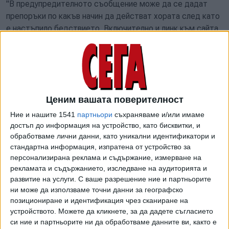
"В предупредителното съобщение може да се дадат
препоръки по какъв начин да действат хората след като
е настъпило бедствието. Включително и линк към сайта,
където могат да научат повече информация. Паника не
трябва да се всява, взема се бързо решението и
разпространението на съобщението става бързо. Ако е
включен телефона и е свързан с клетките на оператора,
хората ще получат съобщение. Част от по-старите
Ценим вашата поверителност
телефони с по-стари операционни системи няма да
получат съобщение", допълни Джартов.
Ние и нашите 1541
партньори
съхраняваме и/или имаме
достъп до информация на устройство, като бисквитки, и
Днес на територията на област Габрово ще се проведе
обработваме лични данни, като уникални идентификатори и
първият тест на системата й.
стандартна информация, изпратена от устройство за
персонализирана реклама и съдържание, измерване на
В продължение на половин час - от 12.00 до 12.30 ч., ще
рекламата и съдържанието, изследване на аудиторията и
бъде излъчвано съобщение, съпроводено от
развитие на услуги.
С ваше разрешение ние и партньорите
ни може да използваме точни данни за географско
специфичен звук и вибрация, дори при активиран тих
позициониране и идентификация чрез сканиране на
(безшумен) режим.
устройството. Можете да кликнете, за да дадете съгласието
си ние и партньорите ни да обработваме данните ви, както е
Тестовете се извършват за проверка на техническата