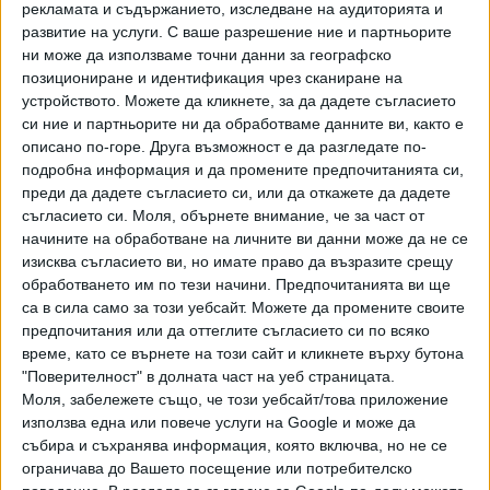
рекламата и съдържанието, изследване на аудиторията и
холдинг. Енергийният министър Андрей Живков не
развитие на услуги.
С ваше разрешение ние и партньорите
впечатлява с решителни действия, за да промени
ни може да използваме точни данни за географско
наследената каша, но необяснимо защо остана и в
позициониране и идентификация чрез сканиране на
състава на втория служебен кабинет.
устройството. Можете да кликнете, за да дадете съгласието
си ние и партньорите ни да обработваме данните ви, както е
Единственото, което с охота и бързина предприемат
описано по-горе. Друга възможност е да разгледате по-
управляващите и преди, и сега, са показните акции на
подробна информация и да промените предпочитанията си,
ДАНС и МВР.
преди да дадете съгласието си, или да откажете да дадете
съгласието си.
Моля, обърнете внимание, че за част от
начините на обработване на личните ви данни може да не се
Последвайте ни и в
изисква съгласието ви, но имате право да възразите срещу
обработването им по тези начини. Предпочитанията ви ще
Ако искате да подкрепите независимата
са в сила само за този уебсайт. Можете да промените своите
и качествена журналистика в “Сега”,
предпочитания или да оттеглите съгласието си по всяко
можете да направите дарение през
време, като се върнете на този сайт и кликнете върху бутона
PayPal
"Поверителност" в долната част на уеб страницата.
Моля, забележете също, че този уебсайт/това приложение
,
,
използва една или повече услуги на Google и може да
Ключови думи:
ток
енергетика
досие
събира и съхранява информация, която включва, но не се
ограничава до Вашето посещение или потребителско