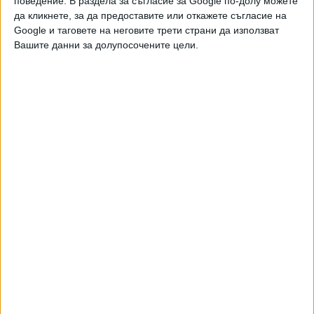
поведение. В раздела за съгласие за Google по-долу можете
да кликнете, за да предоставите или откажете съгласие на
Google и таговете на неговите трети страни да използват
Още новини по темата
Вашите данни за долупосочените цели.
Токът и парното поскъпват от 1 юли
02 Юни 2026
Лондон "закопава" петрол и газ за 190 млрд.
евро
21 Февр. 2026
Идат още по-високи сметки за ток, предупреди
ЕНЕРГО-ПРО
16 Февр. 2026