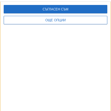
07 Авг. 2026
СЪГЛАСЕН СЪМ
ТУШ
Разгледай всички
ОЩЕ ОПЦИИ
АВТОРИ