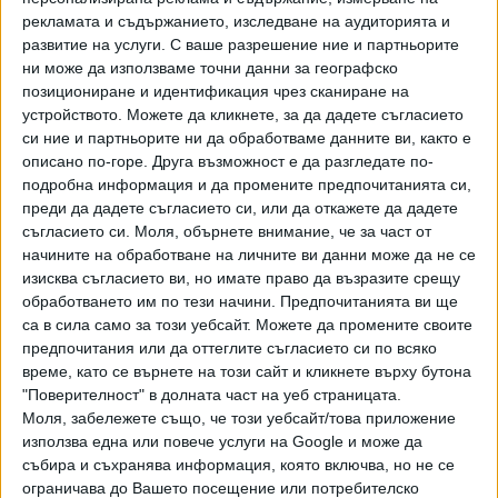
на вземане на решения, предприет от Facebook.
рекламата и съдържанието, изследване на аудиторията и
развитие на услуги.
С ваше разрешение ние и партньорите
Ирландската служба заяви, че ще продължи да
ни може да използваме точни данни за географско
наблюдава процеса в Европейския съюз.
позициониране и идентификация чрез сканиране на
устройството. Можете да кликнете, за да дадете съгласието
Последвайте ни и в
си ние и партньорите ни да обработваме данните ви, както е
описано по-горе. Друга възможност е да разгледате по-
подробна информация и да промените предпочитанията си,
Ако искате да подкрепите независимата
преди да дадете съгласието си, или да откажете да дадете
и качествена журналистика в “Сега”,
съгласието си.
Моля, обърнете внимание, че за част от
можете да направите дарение през
начините на обработване на личните ви данни може да не се
PayPal
изисква съгласието ви, но имате право да възразите срещу
обработването им по тези начини. Предпочитанията ви ще
,
Ключови думи:
Facebook
dating
са в сила само за този уебсайт. Можете да промените своите
предпочитания или да оттеглите съгласието си по всяко
време, като се върнете на този сайт и кликнете върху бутона
"Поверителност" в долната част на уеб страницата.
Моля, забележете също, че този уебсайт/това приложение
Още новини по темата
използва една или повече услуги на Google и може да
събира и съхранява информация, която включва, но не се
Facebook се срина
ограничава до Вашето посещение или потребителско