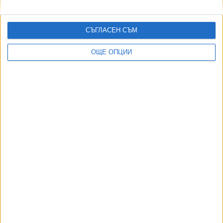
Започва първа фаза за изграждането на постоянна база
на Луната
01 Юли 2026
СЪГЛАСЕН СЪМ
ТУШ
Разгледай всички
ОЩЕ ОПЦИИ
АВТОРИ