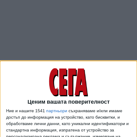
Приложението трябваше да е достъпно за европейците
по-рано, но Службата за защита на данните на ЕС,
представлявана от ирландския DPC (регулаторният орган
на Съюза, който наблюдава технологичните компании по
света), изрази загриженост относно оскъдното
Ценим вашата поверителност
обяснение за стартирането на приложението, което ще
Ние и нашите 1541
партньори
съхраняваме и/или имаме
бъде на разположение от 13 февруари.
достъп до информация на устройство, като бисквитки, и
DPC заяви, че не е получил никаква документация
обработваме лични данни, като уникални идентификатори и
стандартна информация, изпратена от устройство за
относно оценката на защитата на данните или процеса
персонализирана реклама и съдържание, измерване на