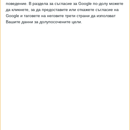
19 Юли 2026
поведение. В раздела за съгласие за Google по-долу можете
да кликнете, за да предоставите или откажете съгласие на
Google и таговете на неговите трети страни да използват
Вашите данни за долупосочените цели.
Meta пуска платени версии на Facebook,
Instagram и WhatsApp
28 Май 2026
Facebook тества месечен абонамент за
споделяне на линкове
19 Дек. 2025
Meta скрила доказателства за вредата от
Facebook
23 Ноем. 2025