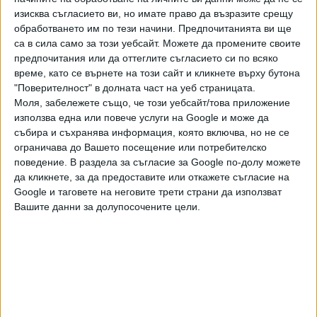
А главният мениджър на "Етър" Красимир Балъков
изисква съгласието ви, но имате право да възразите срещу
призна, че има огромна разлика между първите три
обработването им по тези начини. Предпочитанията ви ще
са в сила само за този уебсайт. Можете да промените своите
отбора в класирането - "Лудогорец", "ЦСКА-София" и
предпочитания или да оттеглите съгласието си по всяко
"Левски", и всички останали. "ЦСКА ни излъга с
време, като се върнете на този сайт и кликнете върху бутона
индивидуална класа, а не с играта си... В средата на
"Поверителност" в долната част на уеб страницата.
терена и напред индивидуалната класа на ЦСКА,
Моля, забележете също, че този уебсайт/това приложение
"Левски" и "Лудогорец" е огромна. С този нисък бюджет
използва една или повече услуги на Google и може да
нашите момчета показват, че можем да сме равни с
събира и съхранява информация, която включва, но не се
големите. Трябват ни повече увереност и малко повече
ограничава до Вашето посещение или потребителско
поведение. В раздела за съгласие за Google по-долу можете
късмет... За да бъдем горе нависоко, трябва ни още
да кликнете, за да предоставите или откажете съгласие на
малко конкуренция, но все още не можем да си я
Google и таговете на неговите трети страни да използват
позволим", коментира Балъков.
Вашите данни за долупосочените цели.
Последвайте ни и в
Ако искате да подкрепите независимата
и качествена журналистика в “Сега”,