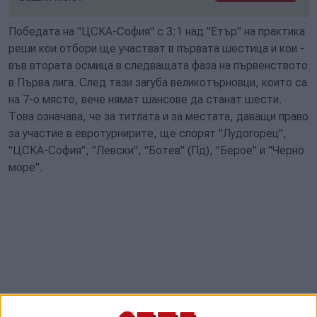
Победата на "ЦСКА-София" с 3:1 над "Етър" на практика
реши кои отбори ще участват в първата шестица и кои -
във втората осмица в следващата фаза на първенството
в Първа лига. След тази загуба великотърновци, които са
на 7-о място, вече нямат шансове да станат шести.
Това означава, че за титлата и за местата, даващи право
за участие в евротурнирите, ще спорят "Лудогорец",
"ЦСКА-София", "Левски", "Ботев" (Пд), "Берое" и "Черно
море".