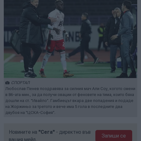
СПОРТАЛ
Любослав Пенев поздравява за силния мач Али Соу, когото смени
в 86-ата мин., за да получи овации от феновете на тима, които бяха
дошли на ст. "Ивайло". Гамбиецът вкара две попадения и подаде
на Жоржиньо за третото и вече има 5 гола в последните два
двубоя на "ЦСКА-София".
Новините на
"Сега"
- директно във
Запиши се
вашия мейл.