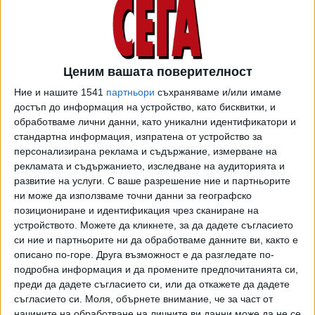
"Беше мач на надлъгване, успяхме първи да пробием,
Ценим вашата поверителност
вкарахме втори и трети гол... Когато вкараш гол,
Ние и нашите 1541
партньори
съхраняваме и/или имаме
съперникът тръгва да търси гол, това отваря
достъп до информация на устройство, като бисквитки, и
пространства. Успехът е три точки, продължаваме
обработваме лични данни, като уникални идентификатори и
напред, горе в класирането сме, има много време до
стандартна информация, изпратена от устройство за
края на първенството", коментира треньорът на "ЦСКА-
персонализирана реклама и съдържание, измерване на
София" Любослав Пенев. След което погледна малко по-
рекламата и съдържанието, изследване на аудиторията и
глобално: "Няма напрежение върху отбора ни. Готвим се
развитие на услуги.
С ваше разрешение ние и партньорите
ни може да използваме точни данни за географско
през цялата седмица за натиска, откъдето и да идва
позициониране и идентификация чрез сканиране на
той. Изграждаме агресивен стил на игра и поведение.
устройството. Можете да кликнете, за да дадете съгласието
Създаваме немалко положения и отбелязваме... Всички
си ние и партньорите ни да обработваме данните ви, както е
участват в организирането на атаката, всички са важни
описано по-горе. Друга възможност е да разгледате по-
от вратаря до нападателя. Момчетата показват много от
подробна информация и да промените предпочитанията си,
това, което искам, но има още много работа",
преди да дадете съгласието си, или да откажете да дадете
коментира Пенев.
съгласието си.
Моля, обърнете внимание, че за част от
начините на обработване на личните ви данни може да не се