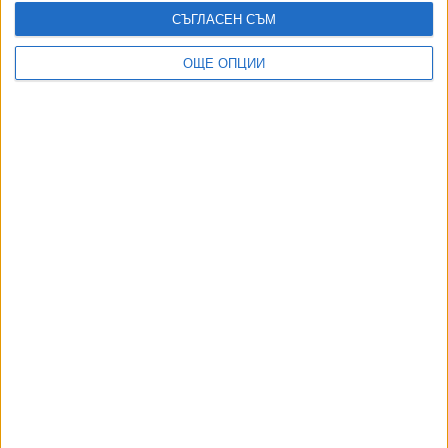
СЪГЛАСЕН СЪМ
ОЩЕ ОПЦИИ
"Джеймс Бонд не бива да е политически
коректен"
09 Юни 2026
"Брулени хълмове" с консумация
13 Февр. 2026
Голямо дръзко красиво излагане с Марго Роби
и Колин Фарел
19 Септ. 2025