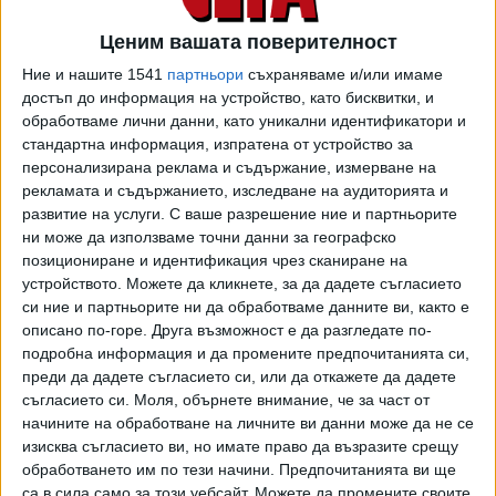
Marvel. Досега.
Ценим вашата поверителност
Гън е изковал името и вкуса си в малкото студио за
Ние и нашите 1541
партньори
съхраняваме и/или имаме
второразряден хорър, сатира и черна комедия "Трома",
достъп до информация на устройство, като бисквитки, и
и ако кървавата баня и непочтителният хумор в
обработваме лични данни, като уникални идентификатори и
блокбъстърите му се струват някому прекалени - да
стандартна информация, изпратена от устройство за
ходи да гледа героични продукции за мъже в чорапогащи.
персонализирана реклама и съдържание, измерване на
рекламата и съдържанието, изследване на аудиторията и
Самоубийците не са точно герои, а анти такива; злодеи,
развитие на услуги.
С ваше разрешение ние и партньорите
държани на къса каишка, които в никакъв случай не биха
ни може да използваме точни данни за географско
спасили света просто от добро сърце.
позициониране и идентификация чрез сканиране на
устройството. Можете да кликнете, за да дадете съгласието
Филм със заглавие "Отряд самоубийци" излезе и през
си ние и партньорите ни да обработваме данните ви, както е
2016 г., но въпреки добрия приход критиката заслужено
описано по-горе. Друга възможност е да разгледате по-
го изравни със земята. Затова сегашният е колкото
подробна информация и да промените предпочитанията си,
продължение, толкова и нов прочит, дори не са си
преди да дадете съгласието си, или да откажете да дадете
правили труда да сменят заглавието. Един апокалипсис
съгласието си.
Моля, обърнете внимание, че за част от
по-късно, бета версията на Дейвид Ейър е забравена,
начините на обработване на личните ви данни може да не се
изисква съгласието ви, но имате право да възразите срещу
пък и поколенията подрастващи комиксови фенове се
обработването им по тези начини. Предпочитанията ви ще
обновяват непрестанно: нищо, че истории като тези са
са в сила само за този уебсайт. Можете да промените своите