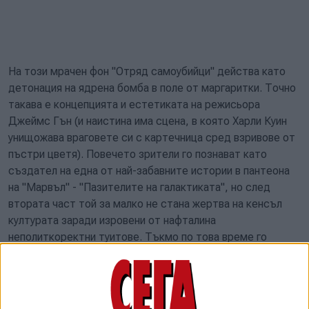
На този мрачен фон "Отряд самоубийци" действа като
детонация на ядрена бомба в поле от маргаритки. Точно
такава е концепцията и естетиката на режисьора
Джеймс Гън (и наистина има сцена, в която Харли Куин
унищожава враговете си с картечница сред взривове от
пъстри цветя). Повечето зрители го познават като
създател на една от най-забавните истории в пантеона
на "Марвъл" - "Пазителите на галактиката", но след
втората част той за малко не стана жертва на кенсъл
културата заради изровени от нафталина
неполиткоректни туитове. Тъкмо по това време го
намират "Уорнър", които разработват конкурентната
супергеройска вселена на DC Comics. Нейната основна
черта е гробовната сериозност - и, струва ми се, тъкмо
заради нея филмите им са две обиколки зад хитовете на