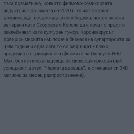
така драматично, колкото филмово-комиксовата
индустрия - до зимата на 2020 г. тя изглеждаше
доминираща, вездесъща и непобедима, чак се наложи
ветерани като Скорсезе и Копола да я сочат с пръст и
заклеймяват като културен тумор. Коронавирусът
довърши мисията им: посече бизнеса на супергероите за
цяла година и едва сега те се завръщат - плахо,
предимно в стрийминг платформите на Disney+ и HBO
Max, без истинска надежда за милиарди приходи (най-
успешният дотук, "Черната вдовица", е с някакви си 340
милиона за месец разпространение).