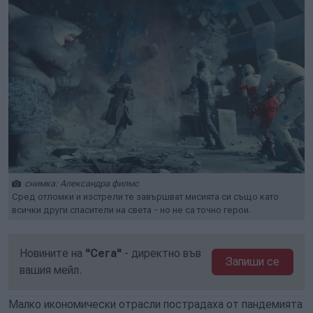
снимка: Александра филмс
Сред отломки и изстрели те завършват мисията си също като
всички други спасители на света - но не са точно герои.
Новините на
"Сега"
- директно във
Запиши се
вашия мейл.
Малко икономически отрасли пострадаха от пандемията