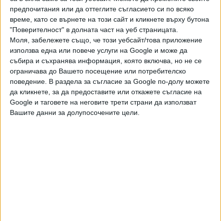
забранени до 16 години (rated R в САЩ). Така някои от
предпочитания или да оттеглите съгласието си по всяко
героите - като Марго Роби в ролята на Харли Куин и
време, като се върнете на този сайт и кликнете върху бутона
Виола Дейвис като кукловодка за правителството на
"Поверителност" в долната част на уеб страницата.
САЩ, се завръщат, но пък повечето са нови, кой от кой
Моля, забележете също, че този уебсайт/това приложение
по-ненормални и шарени. И понеже това е "Отряд
използва една или повече услуги на Google и може да
събира и съхранява информация, която включва, но не се
самоубийци" все пак, никому не е гарантирано, че ще
ограничава до Вашето посещение или потребителско
оцелее за финалните надписи.
поведение. В раздела за съгласие за Google по-долу можете
да кликнете, за да предоставите или откажете съгласие на
Отрядът е съставен от опасни затворници, на които е
Google и таговете на неговите трети страни да използват
обещана предсрочна свобода, ако се включат в
Вашите данни за долупосочените цели.
смъртоносна мисия. Сред тях са Идрис Елба като
безукорния стрелец Блъдспорт, Джон Сина като още
по-тъп и патриотично настроен Капитан
Америка, говоряща акула в
бермуди, наподобяваща незаконно дете на Хомър
Симпсън и Брус от "Челюсти" (и озвучена от Силвестър
Сталоун), и поспалива тийнейджърка, която управлява
плъховете с един жест като свирача от Хамелн. Всички
те са стоварени на малък остров, където