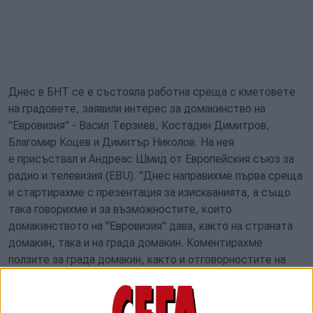
Днес в БНТ се е състояла работна среща с кметовете
на градовете, заявили интерес за домакинство на
"Евровизия" - Васил Терзиев, Костадин Димитров,
Благомир Коцев и Димитър Николов. На нея
е присъствал и Андреас Шмид от Европейския съюз за
радио и телевизия (EBU). "Днес направихме първа среща
и стартирахме с презентация за изискванията, а също
така говорихме и за възможностите, които
домакинството на "Евровизия" дава, както на страната
домакин, така и на града домакин. Коментирахме
ползите за града домакин, както и отговорностите на
града домакин, които са немалко", допълни още
Милотинова.