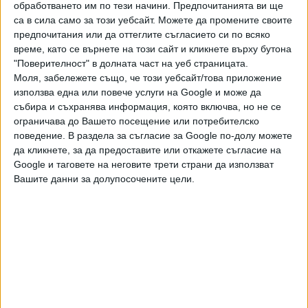
обработването им по тези начини. Предпочитанията ви ще
направление "Култура и туризъм" Ирина Дакова, която
са в сила само за този уебсайт. Можете да промените своите
също бе на срещата.
предпочитания или да оттеглите съгласието си по всяко
време, като се върнете на този сайт и кликнете върху бутона
Кметът на Бургас Димитър Николов заяви, че градът ще
"Поверителност" в долната част на уеб страницата.
продължи участието си в надпреварата, но настоя
Моля, забележете също, че този уебсайт/това приложение
процедурата да приключи възможно най-бързо. "Тежки
използва една или повече услуги на Google и може да
са изискванията. Ние вече казахме, че сме готови да
събира и съхранява информация, която включва, но не се
участваме на втория кръг. Молбата ми е, ако може по-
ограничава до Вашето посещение или потребителско
бързо да стане ясен градът, защото предстоят
поведение. В раздела за съгласие за Google по-долу можете
сериозни административни процедури и обществени
да кликнете, за да предоставите или откажете съгласие на
Google и таговете на неговите трети страни да използват
поръчки. Така ще спестим работно време на града,
Вашите данни за долупосочените цели.
който ще бъде избран, за да представи България
успешно", заяви Николов.
Пловдив също потвърди намерението си да се бори за
домакинството, пише БГНЕС. "Първо трябва да
благодарим на Дара за това, че ни даде възможност да
се състезаваме и да направим така, че България да се
представи по най-добрия начин на Евровизия. Заявяваме