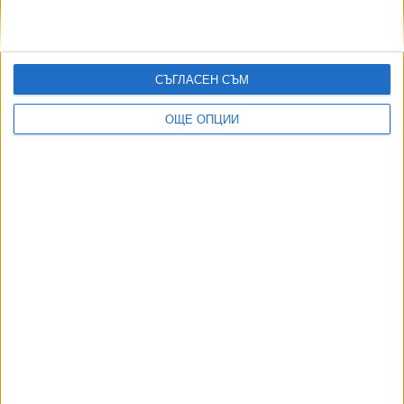
Само Бургас и София вече спорят за домакин на
"Евровизия"
СЪГЛАСЕН СЪМ
13 Юли 2026
ОЩЕ ОПЦИИ
София, Варна, Пловдив и Бургас ще се
състезават докрай за "Евровизия 2027"
03 Юли 2026
"Арена София" губи корпоративното си име за
"Евровизия"
02 Юли 2026