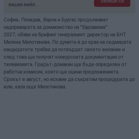
Запиши се
вашия мейл.
София, Пловдив, Варна и Бургас продължават
надпреварата за домакинство на "Евровизия"
2027, обяви на брифинг генералният директор на БНТ
Милена Милотинова. По думите ѝ до края на седмицата
кандидатите трябва да потвърдят своето желание и
след това ще получат конкурсната документация от
телевизията. Градът-домакин ще бъде определен от
работна комисия, която ще оцени предложенията.
Срокът е август, но искаме да съкратим процедурата до
юли, каза още Милотинова.