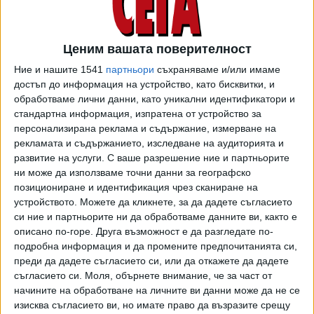
"Сроковете, които са ни дадени от EBU и от
"Евровизия", са месец август. Искаме да съкратим
процедурата до месец юли. От нас зависи дали ще се
Ценим вашата поверителност
справим с това и как ще се справим. След като те
Ние и нашите 1541
партньори
съхраняваме и/или имаме
отговорят на въпросника, който ще им изпратим, и
достъп до информация на устройство, като бисквитки, и
попълнят документите с изискванията, включително
обработваме лични данни, като уникални идентификатори и
технически, включително логистични, много голям набор
стандартна информация, изпратена от устройство за
от изисквания, включително за културна програма, която
персонализирана реклама и съдържание, измерване на
градът домакин предлага, включително за място на
рекламата и съдържанието, изследване на аудиторията и
развитие на услуги.
С ваше разрешение ние и партньорите
провеждане, съпътстваща инфраструктура и така
ни може да използваме точни данни за географско
нататък, работна група ще оцени техните предложения.
позициониране и идентификация чрез сканиране на
И ще ви държим в течение оттук нататък за всяка една
устройството. Можете да кликнете, за да дадете съгласието
стъпка", обясни Милена Милотинова.
си ние и партньорите ни да обработваме данните ви, както е
описано по-горе. Друга възможност е да разгледате по-
Всеки от четирите града се надява, че има
подробна информация и да промените предпочитанията си,
шансове. "Това е една национална кауза и София като
преди да дадете съгласието си, или да откажете да дадете
столица е естественият домакин на това нещо. И тя ще
съгласието си.
Моля, обърнете внимание, че за част от
покаже, че може да бъде лидер в този процес", каза
начините на обработване на личните ви данни може да не се
заместник-кметът на Столичната община по
изисква съгласието ви, но имате право да възразите срещу