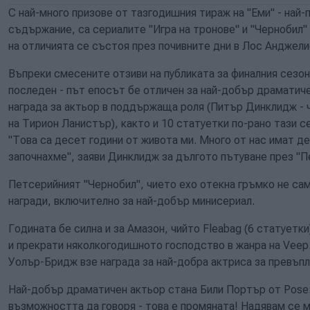
С най-много призове от тазгодишния тираж на "Еми" - най
съдържание, са сериалите "Игра на тронове" и "Чернобил" 
на отличията се състоя през почивните дни в Лос Анджел
Въпреки смесените отзиви на публиката за финалния сезон 
последен - път епосът бе отличен за най-добър драматиче
награда за актьор в поддържаща роля (Питър Динклидж - 
на Тирион Ланистър), както и 10 статуетки по-рано тази се
"Това са десет години от живота ми. Много от нас имат де
започнахме", заяви Динклидж за дългото пътуване през "Пе
Петсерийният "Чернобил", чието ехо отекна гръмко не сам
награди, включително за най-добър минисериал.
Годината бе силна и за Амазон, чийто Fleabag (6 статуетк
и прекрати няколкогодишното господство в жанра на Veep
Уолър-Бридж взе награда за най-добра актриса за превъп
Най-добър драматичен актьор стана Били Портър от Pose:
възможността да говоря - това е промяната! Надявам се 