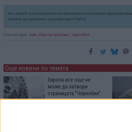
Ако искате да подкрепите независимата и качествена журналистика 
можете да направите дарение през PayPal
,
,
Ключови думи:
Еми
Игра на тронове
Чернобил
Още новини по темата
Европа все още не
може да затвори
страницата "Чернобил"
26 Апр. 2026
Млади и стари