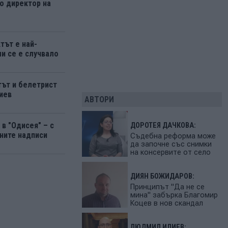
о директор на
тът е най-
ми се е случвало
ът и белетрист
иев
АВТОРИ
в "Одисея" – с
ДОРОТЕЯ ДАЧКОВА:
ните надписи
Съдебна реформа може
да започне със снимки
на консервите от село
ДИЯН БОЖИДАРОВ:
Принципът "Да не се
мина" забърка Благомир
Коцев в нов скандал
ЛЮДМИЛ ИЛИЕВ: