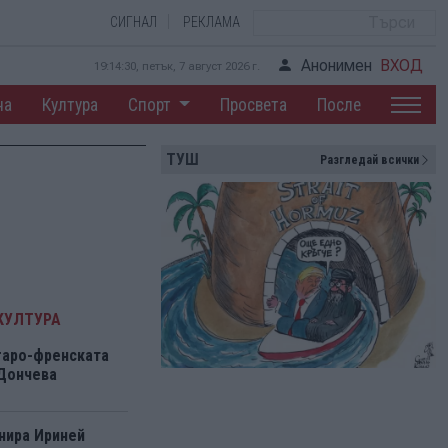
СИГНАЛ
РЕКЛАМА
Анонимен
ВХОД
19:14:31, петък, 7 август 2026 г.
на
Култура
Спорт
Просвета
После
ТУШ
Разгледай всички
КУЛТУРА
гаро-френската
 Дончева
нира Ириней