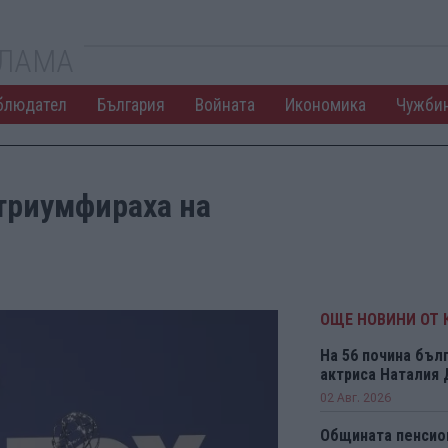
КЛАМА
блюдател
България
Войната
Икономика
Чужби
 триумфираха на
ОЩЕ НОВИНИ ОТ 
На 56 почина бъл
актриса Наталия
02 Авг. 2026
Общината пенсио