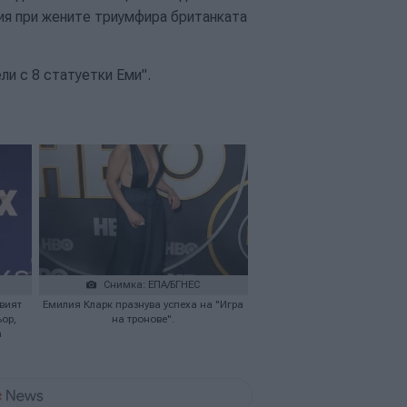
ория при жените триумфира британката
ли с 8 статуетки Еми".
Снимка: ЕПА/БГНЕС
рвият
Емилия Кларк празнува успеха на "Игра
ор,
на тронове".
а