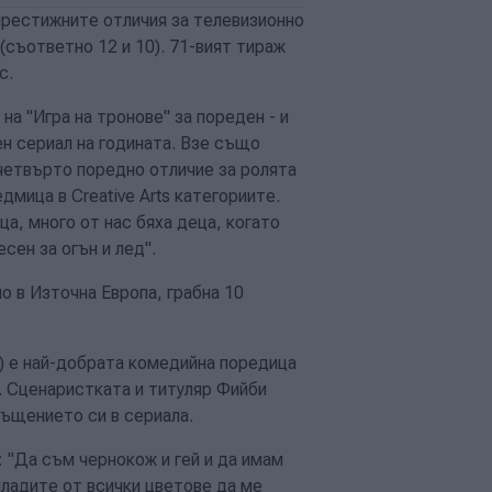
-престижните отличия за телевизионно
(съответно 12 и 10). 71-вият тираж
ис.
на "Игра на тронове" за пореден - и
н сериал на годината. Взе също
четвърто поредно отличие за ролята
дмица в Creative Arts категориите.
ца, много от нас бяха деца, когато
сен за огън и лед".
о в Източна Европа, грабна 10
и) е най-добрата комедийна поредица
. Сценаристката и титуляр Фийби
лъщението си в сериала.
 "Да съм чернокож и гей и да имам
младите от всички цветове да ме