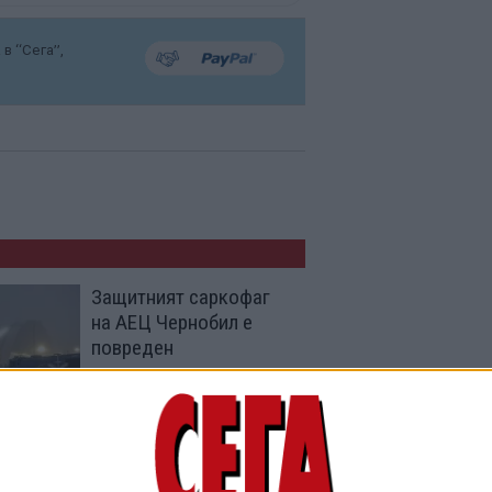
в “Сега”,
Защитният саркофаг
на АЕЦ Чернобил е
повреден
06 Дек. 2025
Взрив разтърси