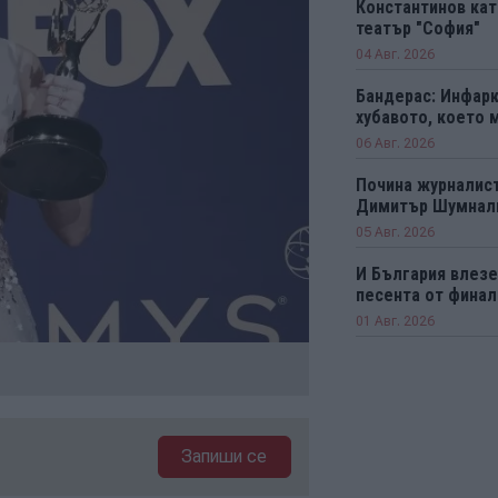
Константинов кат
театър "София"
04 Авг. 2026
Бандерас: Инфарк
хубавото, което 
06 Авг. 2026
Почина журналист
Димитър Шумнал
05 Авг. 2026
И България влезе 
песента от финал
01 Авг. 2026
Запиши се