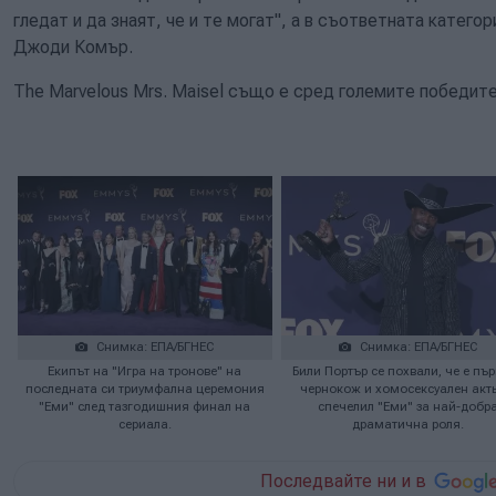
гледат и да знаят, че и те могат", а в съответната катег
Джоди Комър.
The Marvelous Mrs. Maisel също е сред големите победите
Снимка: ЕПА/БГНЕС
Снимка: ЕПА/БГНЕС
Екипът на "Игра на тронове" на
Били Портър се похвали, че е пъ
последната си триумфална церемония
чернокож и хомосексуален акть
"Еми" след тазгодишния финал на
спечелил "Еми" за най-добр
сериала.
драматична роля.
Последвайте ни и в