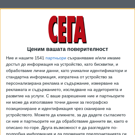
Ценим вашата поверителност
След няколко години далеч от сцената заради тежко
заболяване, с изключение на крайно редки появи като
Ние и нашите 1541
партньори
съхраняваме и/или имаме
тази на церемонията по откриването на летните
достъп до информация на устройство, като бисквитки, и
обработваме лични данни, като уникални идентификатори и
Олимпийски игри през 2024 година (отново в Париж),
стандартна информация, изпратена от устройство за
звездата от Квебек се готви отново да се срещне със
персонализирана реклама и съдържание, измерване на
своята публика. На 30 март тази година, по повод своя
рекламата и съдържанието, изследване на аудиторията и
58-и рожден ден, певицата обяви серия концерти в
развитие на услуги.
С ваше разрешение ние и партньорите
Париж, планирани за есента. Между 12 септември и 14
ни може да използваме точни данни за географско
октомври т.г. тя ще изнесе 10 концерта на "Дефанс
позициониране и идентификация чрез сканиране на
арена" във френската столица.
устройството. Можете да кликнете, за да дадете съгласието
си ние и партньорите ни да обработваме данните ви, както е
Предстоящият сериал е утеха за онези, които не са
описано по-горе. Друга възможност е да разгледате по-
успели да се сдобият с билети за това изключително
подробна информация и да промените предпочитанията си,