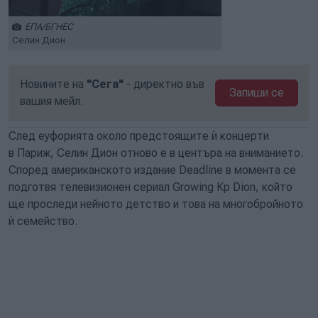
ЕПА/БГНЕС
Селин Дион
Новините на
"Сега"
- директно във
Запиши се
вашия мейл.
След еуфорията около предстоящите ѝ концерти
в Париж, Селин Дион отново е в центъра на вниманието.
Според американското издание Deadline в момента се
подготвя телевизионен сериал Growing Кp Dion, който
ще проследи нейното детство и това на многобройното
ѝ семейство.