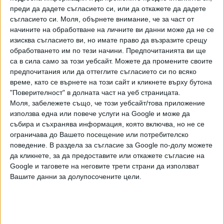
преди да дадете съгласието си, или да откажете да дадете
събитие.
съгласието си.
Моля, обърнете внимание, че за част от
Амбициозният проект е инициатива на семейство Дион.
начините на обработване на личните ви данни може да не се
изисква съгласието ви, но имате право да възразите срещу
Според информацията на американските медии, идеята
обработването им по тези начини. Предпочитанията ви ще
е резултат от сътрудничество между Жак Дион, който
са в сила само за този уебсайт. Можете да промените своите
ще участва в продукцията, и сценаристката Зое Грийн.
предпочитания или да оттеглите съгласието си по всяко
Джими Дион, племенникът на певицата, също ще се
време, като се върнете на този сайт и кликнете върху бутона
включи в проекта като консултант. Сериалът,
"Поверителност" в долната част на уеб страницата.
разработван от Diamant Rouge Entertainment, в момента
Моля, забележете също, че този уебсайт/това приложение
се представя на различни потенциални телевизионни и
използва една или повече услуги на Google и може да
събира и съхранява информация, която включва, но не се
стрийминг платформи.
ограничава до Вашето посещение или потребителско
поведение. В раздела за съгласие за Google по-долу можете
Селин Дион, която постигна световен успех в края на 90-
да кликнете, за да предоставите или откажете съгласие на
те години с My Heart Will Go On от филмовия хит
Google и таговете на неговите трети страни да използват
"Титаник" беше поставила кариерата си на пауза през
Вашите данни за долупосочените цели.
2022 г. по здравословни причини. По това време тя
разкри, че е диагностицирана с рядко неврологично
разстройство, наречено синдром на скования човек,
което причинява силни и болезнени мускулни спазми и не