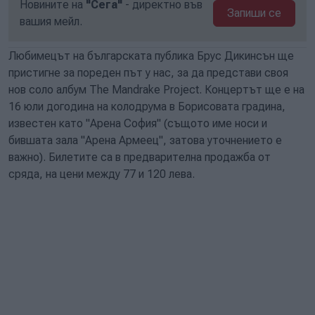
Новините на
"Сега"
- директно във
Запиши се
вашия мейл.
Любимецът на българската публика Брус Дикинсън ще
пристигне за пореден път у нас, за да представи своя
нов соло албум The Mandrake Project. Концертът ще е на
16 юли догодина на колодрума в Борисовата градина,
известен като "Арена София" (същото име носи и
бившата зала "Арена Армеец", затова уточнението е
важно). Билетите са в предварителна продажба от
сряда, на цени между 77 и 120 лева.