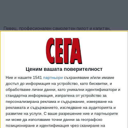
Певец, професионален самолетен пилот и капитан,
авиационен предприемач, пивовар, телевизионен актьор,
сценарист, автор на бестселъри, международен
фехтовач - 65-годишният фронтмен има изключително
интересен житейски път и извън светлината на
прожекторите. У нас той е идвал като част от Iron
Ценим вашата поверителност
Maiden през 2007, 2014, 2018 и 2022 година. През 2019-а
пристигна като комик с авторското стенд-ъп шоу "За
Ние и нашите 1541
партньори
съхраняваме и/или имаме
какво служи този бутон", с което представи
достъп до информация на устройство, като бисквитки, и
обработваме лични данни, като уникални идентификатори и
едноименната си книга, а през март тази година
стандартна информация, изпратена от устройство за
Дикинсън изнесе два концерта с "Концерт за група и
персонализирана реклама и съдържание, измерване на
оркестър" на покойния Джон Лорд от Deep Purple.
рекламата и съдържанието, изследване на аудиторията и
развитие на услуги.
С ваше разрешение ние и партньорите
През септември Дикинсън изненада рок и метъл
ни може да използваме точни данни за географско
общността, като обяви предстоящ солов албум и дати
позициониране и идентификация чрез сканиране на