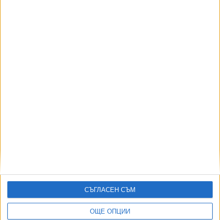
Iron Maiden забиват за 50-годишнина на стадион
"Васил Левски"
18 Септ. 2025
Почина първият певец на Iron Maiden Пол
Ди’Ано
22 Окт. 2024
Още по темата
СЪГЛАСЕН СЪМ
ОЩЕ НОВИНИ ОТ КУЛТУРА
ОЩЕ ОПЦИИ
На 56 почина българо-френската актриса Наталия