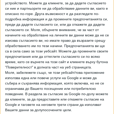
за турне в Латинска Америка. Предстоящият The
устройството. Можете да кликнете, за да дадете съгласието
Mandrake Project е седми самостоятелен албум за
си ние и партньорите ни да обработваме данните ви, както е
певеца и първият му след Tyranny Of Souls през 2005
описано по-горе. Друга възможност е да разгледате по-
г. Първият сингъл от него ще бъде Afterglow of
подробна информация и да промените предпочитанията си,
преди да дадете съгласието си, или да откажете да дадете
Ragnarok – драматично и епично парче, чиято премиера е
съгласието си.
Моля, обърнете внимание, че за част от
на 1 декември на колекционерска 7-инчова плоча, към
начините на обработване на личните ви данни може да не се
която има и комикс от осем страници. Сингълът включва
изисква съгласието ви, но имате право да възразите срещу
и оригиналната соло демо версия на Дикинсън на
обработването им по тези начини. Предпочитанията ви ще
песента If Eternity Should Fail, която се появи за първи
са в сила само за този уебсайт. Можете да промените своите
път в албума The Book Of Souls на Iron Maiden през 2015
предпочитания или да оттеглите съгласието си по всяко
г.
време, като се върнете на този сайт и кликнете върху бутона
"Поверителност" в долната част на уеб страницата.
След като вече бяха обявени концертни дати в Бразилия
Моля, забележете също, че този уебсайт/това приложение
използва една или повече услуги на Google и може да
и Мексико за април и май следващата година, Брус
събира и съхранява информация, която включва, но не се
Дикинсън и неговата група – в която участват
ограничава до Вашето посещение или потребителско
китаристът Рой Зи, барабанистът Дейв Морено,
поведение. В раздела за съгласие за Google по-долу можете
басистката Таня О'Калахан и маестрото на клавишните
да кликнете, за да предоставите или откажете съгласие на
инструменти Mishteria, продължават турнето си с
Google и таговете на неговите трети страни да използват
поредица от европейски концерти, част от които е и
Вашите данни за долупосочените цели.