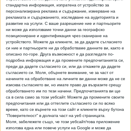
стандартна информация, изпратена от устройство за
доброто ни досега, интересът към билетите беше
персонализирана реклама и съдържание, измерване на
изключителен – почти навсякъде разпродадено и над
рекламата и съдържанието, изследване на аудиторията и
милион души в публиката. Затова решихме да изнесем
развитие на услуги.
С ваше разрешение ние и партньорите
още концерти в Европа, преди да поемем към
ни може да използваме точни данни за географско
останалите части на света по-късно през годината",
позициониране и идентификация чрез сканиране на
откровеничи басистът Стив Харис. "Разбира се, Саймън
устройството. Можете да кликнете, за да дадете съгласието
си ние и партньорите ни да обработваме данните ви, както е
Доусън отново ще бъде с нас зад барабаните и както
описано по-горе. Друга възможност е да разгледате по-
той, така и цялата група, искаме да благодарим на
подробна информация и да промените предпочитанията си,
феновете за невероятното посрещане, което му
преди да дадете съгласието си, или да откажете да дадете
оказахте по време на първия етап от турнето. Винаги
съгласието си.
Моля, обърнете внимание, че за част от
сме обичали да свирим по фестивали, особено защото
начините на обработване на личните ви данни може да не се
така достигаме и до публика, която не идва единствено
изисква съгласието ви, но имате право да възразите срещу
заради нас и ние харесваме това предизвикателство.
обработването им по тези начини. Предпочитанията ви ще
са в сила само за този уебсайт. Можете да промените своите
Затова решихме в този период да се върнем на
предпочитания или да оттеглите съгласието си по всяко
възможно най-много големи метъл фестивали. Освен
време, като се върнете на този сайт и кликнете върху бутона
това, ще изнесем концерти на стадиони в Гърция,
"Поверителност" в долната част на уеб страницата.
Румъния, Словакия и България, където не успяхме да
Моля, забележете също, че този уебсайт/това приложение
свирим тази година, а винаги сме се наслаждавали на
използва една или повече услуги на Google и може да