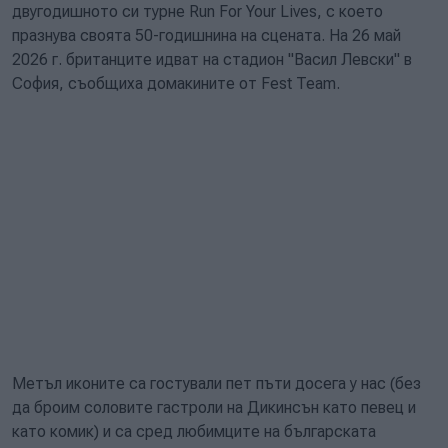
двугодишното си турне Run For Your Lives, с което
празнува своята 50-годишнина на сцената. На 26 май
2026 г. британците идват на стадион "Васил Левски" в
София, съобщиха домакините от Fest Team.
Метъл иконите са гостували пет пъти досега у нас (без
да броим соловите гастроли на Дикинсън като певец и
като комик) и са сред любимците на българската