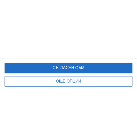
Центърът на София ще е блокиран днес заради
концерта на Iron Maiden
26 Май 2026
"Антракс" ще подгреят "Айрън Мейдън" в
София
18 Ноем. 2025
СЪГЛАСЕН СЪМ
ОЩЕ ОПЦИИ
Почина първият певец на Iron Maiden Пол
Ди’Ано
22 Окт. 2024