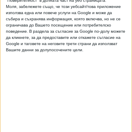
"Поверителност" в долната част на уеб страницата.
Ако искате да подкрепите независимата
Моля, забележете също, че този уебсайт/това приложение
и качествена журналистика в “Сега”,
използва една или повече услуги на Google и може да
можете да направите дарение през
събира и съхранява информация, която включва, но не се
PayPal
ограничава до Вашето посещение или потребителско
поведение. В раздела за съгласие за Google по-долу можете
,
да кликнете, за да предоставите или откажете съгласие на
Ключови думи:
Никола Минчев
европейски избори 2024
Google и таговете на неговите трети страни да използват
Вашите данни за долупосочените цели.
Още новини по темата
ЕП не свали имунитета на Никола Минчев
16 Юни 2026
Правната комисия в ЕП отказа да свали
имунитета на Никола Минчев