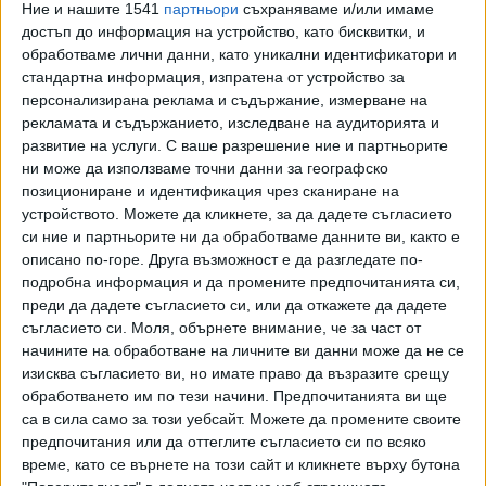
Ние и нашите 1541
партньори
съхраняваме и/или имаме
''Ние вярваме, че водач на листата за европейските
достъп до информация на устройство, като бисквитки, и
избори трябва да бъде човекът, който най-добре ще
обработваме лични данни, като уникални идентификатори и
представлява България в Европа. Никола беше успешен
стандартна информация, изпратена от устройство за
председател на Народното събрание, и сме убедени, че
персонализирана реклама и съдържание, измерване на
от тази позиция и опит той няма да бъде просто един от
рекламата и съдържанието, изследване на аудиторията и
развитие на услуги.
С ваше разрешение ние и партньорите
700 евродепутати, а ще е силен български глас в
ни може да използваме точни данни за географско
европейската политика", заяви съпредседателят на ПП
позициониране и идентификация чрез сканиране на
Асен Василев, цитиран от пресцентъра.
устройството. Можете да кликнете, за да дадете съгласието
си ние и партньорите ни да обработваме данните ви, както е
В европейския парламент "Продължаваме Промяната"
описано по-горе. Друга възможност е да разгледате по-
ще защитава четири основни национални приоритета:
подробна информация и да промените предпочитанията си,
европейски доходи в Европейска България, промяна в
преди да дадете съгласието си, или да откажете да дадете
подхода към миграцията в Европа, силна икономика в
съгласието си.
Моля, обърнете внимание, че за част от
чиста природа, защитена България със силна армия.
начините на обработване на личните ви данни може да не се
изисква съгласието ви, но имате право да възразите срещу
обработването им по тези начини. Предпочитанията ви ще
са в сила само за този уебсайт. Можете да промените своите
предпочитания или да оттеглите съгласието си по всяко
Последвайте ни и в
време, като се върнете на този сайт и кликнете върху бутона