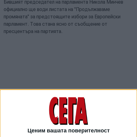
Бившият председател на парламента Никола Минчев
официално ще води листата на ''Продължаваме
промяната'' за предстоящите избори за Европейски
парламент. Това стана ясно от съобщение от
пресцентъра на партията.
Предстои ПП да започне разговори за общо явяване с
"Демократична България" на евроизборите.
Ценим вашата поверителност