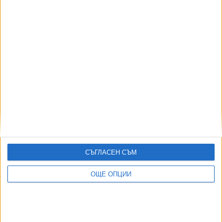
СЪГЛАСЕН СЪМ
ДОРОТЕЯ ДАЧКОВА:
ОЩЕ ОПЦИИ
Съдебна реформа може да започне със снимки на консервите от
село