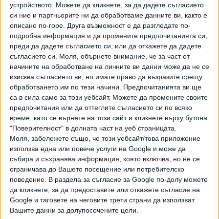
Хавайската Богородица заплака с фентанилови сълзи
устройството. Можете да кликнете, за да дадете съгласието
си ние и партньорите ни да обработваме данните ви, както е
Видео
Разгледай всички
описано по-горе. Друга възможност е да разгледате по-
подробна информация и да промените предпочитанията си,
преди да дадете съгласието си, или да откажете да дадете
съгласието си.
Моля, обърнете внимание, че за част от
начините на обработване на личните ви данни може да не се
изисква съгласието ви, но имате право да възразите срещу
обработването им по тези начини. Предпочитанията ви ще
са в сила само за този уебсайт. Можете да промените своите
предпочитания или да оттеглите съгласието си по всяко
време, като се върнете на този сайт и кликнете върху бутона
"Поверителност" в долната част на уеб страницата.
Моля, забележете също, че този уебсайт/това приложение
използва една или повече услуги на Google и може да
събира и съхранява информация, която включва, но не се
Двама кандидат-президенти се борят за любовта на
ограничава до Вашето посещение или потребителско
Радев
поведение. В раздела за съгласие за Google по-долу можете
да кликнете, за да предоставите или откажете съгласие на
НАЙ-ЧЕТЕНИ
днес
седмица
месец
Google и таговете на неговите трети страни да използват
Вашите данни за долупосочените цели.
7489