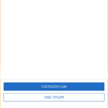
494
Законови промени са на път да блокират сделките с имоти
07 Авг. 2026
300
Левът изчезва от етикети, менюта и касови бонове
07 Авг. 2026
65
Спортът по телевизията - 7 август
07 Авг. 2026
АВТОРИ
СЪГЛАСЕН СЪМ
ОЩЕ ОПЦИИ