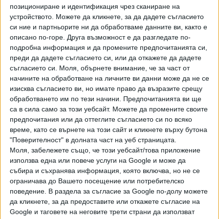
позициониране и идентификация чрез сканиране на
устройството. Можете да кликнете, за да дадете съгласието
си ние и партньорите ни да обработваме данните ви, както е
описано по-горе. Друга възможност е да разгледате по-
подробна информация и да промените предпочитанията си,
преди да дадете съгласието си, или да откажете да дадете
съгласието си.
Моля, обърнете внимание, че за част от
начините на обработване на личните ви данни може да не се
изисква съгласието ви, но имате право да възразите срещу
обработването им по тези начини. Предпочитанията ви ще
са в сила само за този уебсайт. Можете да промените своите
предпочитания или да оттеглите съгласието си по всяко
ПОСЛЕ
Разгледай всички
време, като се върнете на този сайт и кликнете върху бутона
"Поверителност" в долната част на уеб страницата.
Моля, забележете също, че този уебсайт/това приложение
използва една или повече услуги на Google и може да
събира и съхранява информация, която включва, но не се
ограничава до Вашето посещение или потребителско
поведение. В раздела за съгласие за Google по-долу можете
да кликнете, за да предоставите или откажете съгласие на
Google и таговете на неговите трети страни да използват