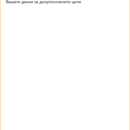
Вашите данни за долупосочените цели.
Хавайската Богородица заплака с фентанилови сълзи
Видео
Разгледай всички
Двама кандидат-президенти се борят за любовта на
Радев
НАЙ-ЧЕТЕНИ
днес
седмица
месец