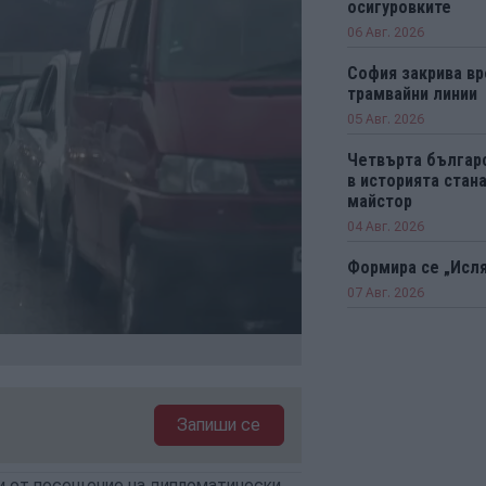
осигуровките
06 Авг. 2026
София закрива вр
трамвайни линии
05 Авг. 2026
Четвърта българ
в историята ста
майстор
04 Авг. 2026
Формира се „Исл
07 Авг. 2026
Запиши се
 и от посещение на дипломатически