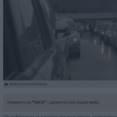
МИХАЕЛА КАТЕРИНСКА
Новините на
"Сега"
- директно във вашия мейл.
"По информация на турските гранични власти, потвърдена