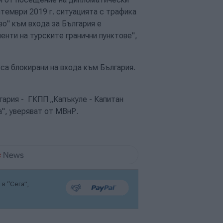
птември 2019 г. ситуацията с трафика
о" към входа за България е
енти на турските гранични пунктове",
са блокирани на входа към България.
гария - ГКПП „Капъкуле - Капитан
", уверяват от МВнР.
в “Сега”,