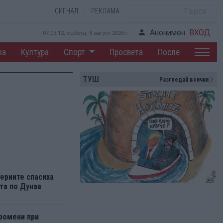
СИГНАЛ
РЕКЛАМА
Анонимен
ВХОД
07:03:12, събота, 8 август 2026 г.
на
Култура
Спорт
Просвета
После
ТУШ
Разгледай всички
ериите спасиха
та по Дунав
ромени при