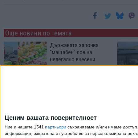
Още новини по темата
Държавата започва
"мащабен" лов на
нелегално внесени
плодове и зеленчуци
02 Авг. 2026
България и Турция ще
строят близнак на
ГКПП "Кап. Андреево-
Капъкуле"
Ценим вашата поверителност
14 Март 2026
Ние и нашите 1541
партньори
съхраняваме и/или имаме достъп д
информация, изпратена от устройство за персонализирана рекла