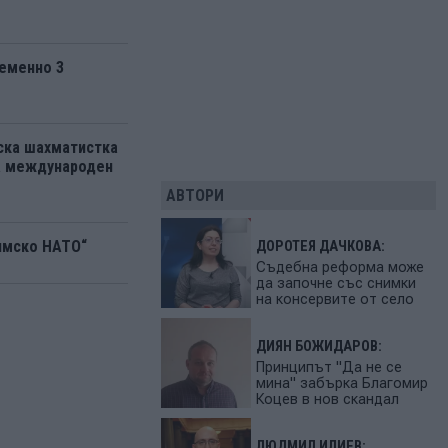
еменно 3
ска шахматистка
на международен
АВТОРИ
ямско НАТО“
ДОРОТЕЯ ДАЧКОВА:
Съдебна реформа може
да започне със снимки
на консервите от село
ДИЯН БОЖИДАРОВ:
Принципът "Да не се
мина" забърка Благомир
Коцев в нов скандал
ЛЮДМИЛ ИЛИЕВ: