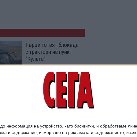
Гърци готвят блокада
с трактори на пункт
"Кулата"
10 Май 2026
ГКПП "Рудозем -
Ксанти" отвори с 30
години закъснение
20 Яну. 2026
о информация на устройство, като бисквитки, и обработваме личн
ма и съдържание, измерване на рекламата и съдържанието, изслед