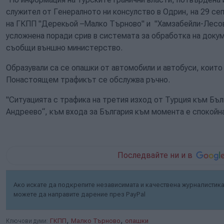
служител от Генералното ни консулство в Одрин, на 29 се
на ГКПП "Дерекьой –Малко Търново" и "Хамзабейли-Лесов
усложнена поради срив в системата за обработка на докум
съобщи външно министерство.
Образували са се опашки от автомобили и автобуси, които 
Понастоящем трафикът се обслужва ръчно.
"Ситуацията с трафика на третия изход от Турция към Бъл
Андреево“, към входа за България към момента е спокойна
Последвайте ни и в
Ако искате да подкрепите независимата и качествена журналистика 
можете да направите дарение през PayPal
,
,
Ключови думи:
ГКПП
Малко Търново
опашки