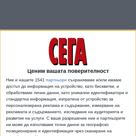
Ценим вашата поверителност
Ние и нашите 1541
партньори
съхраняваме и/или имаме
достъп до информация на устройство, като бисквитки, и
обработваме лични данни, като уникални идентификатори и
стандартна информация, изпратена от устройство за
персонализирана реклама и съдържание, измерване на
рекламата и съдържанието, изследване на аудиторията и
развитие на услуги.
С ваше разрешение ние и партньорите
ни може да използваме точни данни за географско
Изваждането на останките е от ключово значение за
позициониране и идентификация чрез сканиране на
разследването, коментират експертите. Надеждите са