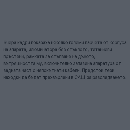
Вчера кадри показаха няколко големи парчета от корпуса
на апарата, илюминатора без стъклото, титаниеви
пръстени, рамката за стъпване на дъното,
вътрешността му, включително запазена апаратура от
задната част с непокътнати кабели. Предстои тези
находки да бъдат прехвърлени в САЩ за разследването.