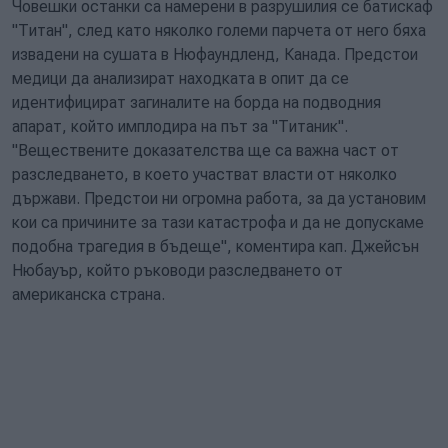
Човешки останки са намерени в разрушилия се батискаф
"Титан", след като няколко големи парчета от него бяха
извадени на сушата в Нюфаундленд, Канада. Предстои
медици да анализират находката в опит да се
идентифицират загиналите на борда на подводния
апарат, който имплодира на път за "Титаник".
"Веществените доказателства ще са важна част от
разследването, в което участват власти от няколко
държави. Предстои ни огромна работа, за да установим
кои са причините за тази катастрофа и да не допускаме
подобна трагедия в бъдеще", коментира кап. Джейсън
Нюбауър, който ръководи разследването от
американска страна.