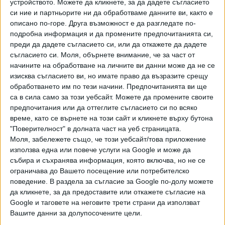
устройството. Можете да кликнете, за да дадете съгласието
наред с потенциални следи какво се е случило да са
си ние и партньорите ни да обработваме данните ви, както е
оцелели и електронни данни. Преди дни започнаха и
описано по-горе. Друга възможност е да разгледате по-
подробна информация и да промените предпочитанията си,
интервюта с екипажа на кораба-майка "Полар Принс",
преди да дадете съгласието си, или да откажете да дадете
откъдето е спуснат батискафът. На борда на кораба,
съгласието си.
Моля, обърнете внимание, че за част от
който плава под канадски флаг, са били и близки на
начините на обработване на личните ви данни може да не се
петимата загинали.
изисква съгласието ви, но имате право да възразите срещу
обработването им по тези начини. Предпочитанията ви ще
Отломките бяха извадени от същия безпилотен
са в сила само за този уебсайт. Можете да промените своите
дълбоководен апарат (ROV), който ги откри - той е на
предпочитания или да оттеглите съгласието си по всяко
американската фирма "Пеладжик Рисърч" и бе пренесен
време, като се върнете на този сайт и кликнете върху бутона
до мястото на изчезването на борда на канадския кораб
"Поверителност" в долната част на уеб страницата.
"Хърайзън Арктик". С това "Пеладжик" обявиха, че
Моля, забележете също, че този уебсайт/това приложение
използва една или повече услуги на Google и може да
работата им в района е приключила, но не и мисията,
събира и съхранява информация, която включва, но не се
поради което нямат право да разпространяват сведения
ограничава до Вашето посещение или потребителско
за находките.
поведение. В раздела за съгласие за Google по-долу можете
да кликнете, за да предоставите или откажете съгласие на
"Титан" бе открит миналия четвъртък, след като
Google и таговете на неговите трети страни да използват
няколко дни светът следеше издирването му със затаен
Вашите данни за долупосочените цели.
дъх. На борда му имаше трима туристи - британският