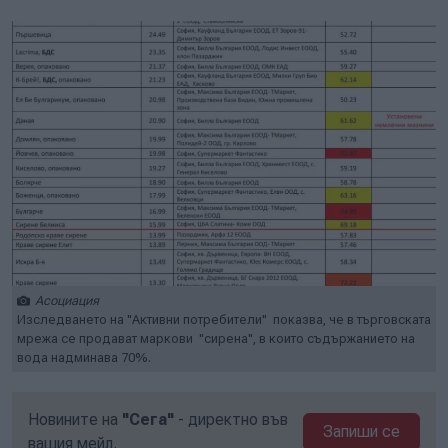
Асоциация
Изследването на "Активни потребители" показва, че в търговската
мрежа се продават маркови "сирена", в които съдържанието на
вода надминава 70%.
Новините на
"Сега"
- директно във
Запиши се
вашия мейл.