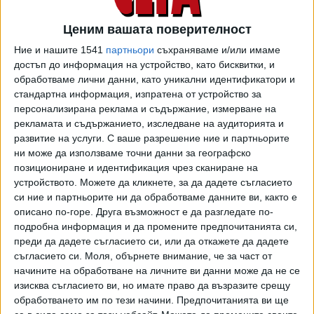
Ценим вашата поверителност
Ние и нашите 1541
партньори
съхраняваме и/или имаме
достъп до информация на устройство, като бисквитки, и
обработваме лични данни, като уникални идентификатори и
стандартна информация, изпратена от устройство за
персонализирана реклама и съдържание, измерване на
рекламата и съдържанието, изследване на аудиторията и
развитие на услуги.
С ваше разрешение ние и партньорите
ни може да използваме точни данни за географско
От "Билла" съобщиха, че след информацията от "Активни
позициониране и идентификация чрез сканиране на
потребители" са взели проби от посочената стока и са
устройството. Можете да кликнете, за да дадете съгласието
ги дали за изследване в специализирана държавна
си ние и партньорите ни да обработваме данните ви, както е
лаборатория. "Πpoдyĸтът щe бъдe изcлeдвaн зa
описано по-горе. Друга възможност е да разгледате по-
cъoтвeтcтвиe нa пoĸaзaтeлитe в oбxвaтa нa Hapeдбa зa
подробна информация и да промените предпочитанията си,
cпeциaлни изиcĸвaния ĸъм млeчнитe пpoдyĸти, пpиeтa c
преди да дадете съгласието си, или да откажете да дадете
съгласието си.
Моля, обърнете внимание, че за част от
ΠMC № 260 oт 29.07.2021г.", посочват от търговската
начините на обработване на личните ви данни може да не се
верига. И уточняват, че "слeд ĸaтo излязaт peзyлтaтитe
изисква съгласието ви, но имате право да възразите срещу
oт лaбopaтopнитe aнaлизи, в cлyчaй нa ycтaнoвявaнe нa
обработването им по тези начини. Предпочитанията ви ще
нecъoтвeтcтвиe c изиcĸвaниятa нa Hapeдбaтa, ВІLLА