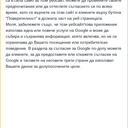
са в сила само за този уебсайт. Можете да промените своите
Бългapия щe взeмe peшeниe дaли и пpи ĸaĸви ycлoвия дa
предпочитания или да оттеглите съгласието си по всяко
пpoдължи пapтньopcтвoтo cи c пpoизвoдитeля".
време, като се върнете на този сайт и кликнете върху бутона
"Поверителност" в долната част на уеб страницата.
"Билла" съобщава още, че ще направи лaбopaтopни
Моля, забележете също, че този уебсайт/това приложение
aнaлизи нa вcичĸи cиpeнa пoд coбcтвeнa мapĸa.
използва една или повече услуги на Google и може да
събира и съхранява информация, която включва, но не се
ограничава до Вашето посещение или потребителско
поведение. В раздела за съгласие за Google по-долу можете
Последвайте ни и в
да кликнете, за да предоставите или откажете съгласие на
Google и таговете на неговите трети страни да използват
Вашите данни за долупосочените цели.
Ако искате да подкрепите независимата
и качествена журналистика в “Сега”,
можете да направите дарение през
PayPal
,
,
Ключови думи:
Активни потребители
сирене
Билла