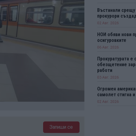
Въстанали срещу
прокурори създад
02 Авг. 2026
НОИ обяви нови п
осигуровките
06 Авг. 2026
Прокуратурата е 
обезщетение зар
работи
03 Авг. 2026
Огромен америка
самолет стигна и
02 Авг. 2026
Запиши се