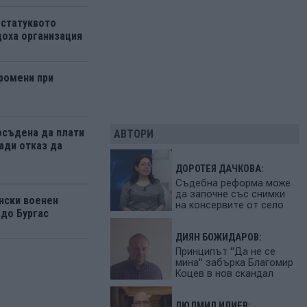
 статуквото
оха организация
ромени при
осъдена да плати
АВТОРИ
ади отказ да
ДОРОТЕЯ ДАЧКОВА:
Съдебна реформа може
да започне със снимки
нски военен
на консервите от село
 до Бургас
ДИЯН БОЖИДАРОВ:
Принципът "Да не се
мина" забърка Благомир
Коцев в нов скандал
ЛЮДМИЛ ИЛИЕВ: