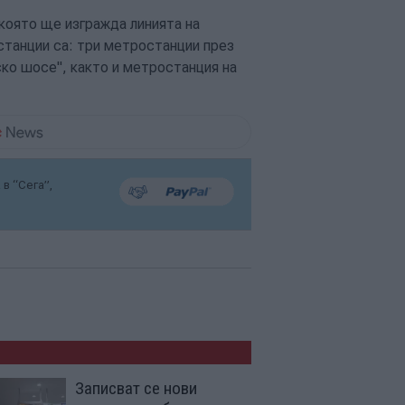
която ще изгражда линията на
станции са: три метростанции през
ско шосе", както и метростанция на
в “Сега”,
Записват се нови