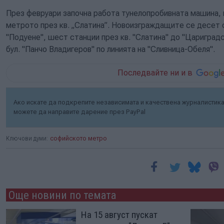
През февруари започна работа тунелопробивната машина, 
метрото през кв. „Слатина”. Новоизграждащите се десет 
"Подуене", шест станции през кв. "Слатина" до "Цариград
бул. "Панчо Владигеров" по линията на "Сливница-Обеля".
Последвайте ни и в
Ако искате да подкрепите независимата и качествена журналистика 
можете да направите дарение през PayPal
Ключови думи:
софийското метро
Още новини по темата
На 15 август пускат