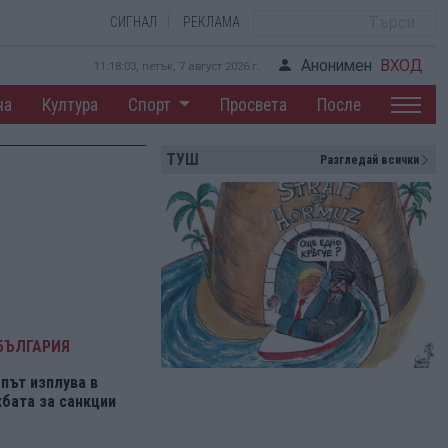
СИГНАЛ
РЕКЛАМА
Анонимен
ВХОД
11:18:03, петък, 7 август 2026 г.
на
Култура
Спорт
Просвета
После
ТУШ
Разгледай всички
БЪЛГАРИЯ
път изплува в
бата за санкции