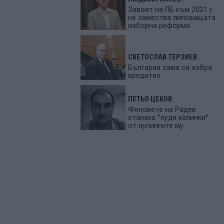
Завоят на ПБ към 2021 г.
не замества липсващата
изборна реформа
СВЕТОСЛАВ ТЕРЗИЕВ:
България сама си избра
вредител
ПЕТЬО ЦЕКОВ:
Феновете на Радев
станаха "луди калинки"
от лупингите му