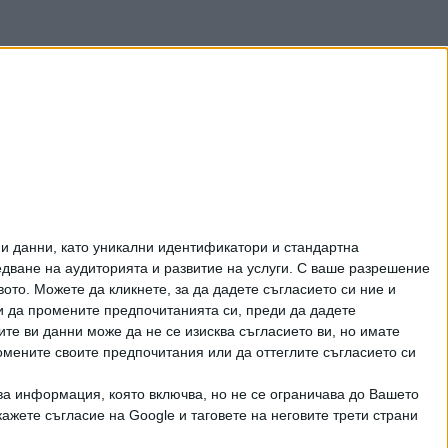
и данни, като уникални идентификатори и стандартна
ване на аудиторията и развитие на услуги.
С ваше разрешение
то. Можете да кликнете, за да дадете съгласието си ние и
и да промените предпочитанията си, преди да дадете
ите ви данни може да не се изисква съгласието ви, но имате
омените своите предпочитания или да оттеглите съгласието си
ва информация, която включва, но не се ограничава до Вашето
рично писмено разрешение на СЕГА АД
ажете съгласие на Google и таговете на неговите трети страни
КТИ