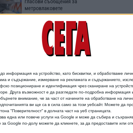
гласови съобщения за
метровлаковете
22 Юли 2026
Напуканите блокове
около строежа на
метрото се увеличават
08 Ноем. 2025
о информация на устройство, като бисквитки, и обработваме личн
ма и съдържание, измерване на рекламата и съдържанието, изслед
фско позициониране и идентификация чрез сканиране на устройство
-горе. Друга възможност е да разгледате по-подробна информация 
бърнете внимание, че за част от начините на обработване на личн
дпочитанията ви ще са в сила само за този уебсайт. Можете да пр
утона "Поверителност" в долната част на уеб страницата.
зва една или повече услуги на Google и може да събира и съхраня
дането на цели или части от текста или изображенията става след из
за Google по-долу можете да кликнете, за да предоставите или отк
АРХИВ НА В. СЕГА
ЗА НАС
РЕКЛАМА
УСЛОВИЯ ЗА ПОЛЗВАНЕ
КОНТА