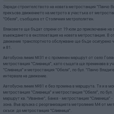
Заради строителството на новата метростанция "Панчо В
прекъсва движението на метрото в участъка от метроста
"Обеля", съобщиха от Столичния метрополитен.
Влаковете ще бъдат спрени от 19 юли до приключване на
въвеждането в експлоатация на новата метростанция. В о
движение транспортното обслужване ще бъде осигурено чр
и 81.
Автобусна линия №31 е с променен маршрут от село Голя
метростанция "Сливница", като същата ще преминава в у
"Сливница" и метростанция "Обеля", по бул. "Панчо Владиг
интервала на движение.
Автобусна линия №81 е без промяна в маршрута. Тя и в м
метростанция "Сливница" и метростанция "Обеля", по бул.
маршрут кв. "Иваняне", Банкя - метростанция "Сливница" 
зона. Във връзка с реорганизацията метролиния М4 от м
скъси до метростанция "Сливница".