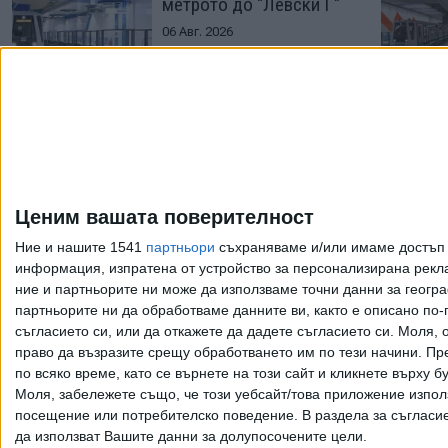
метрото до "Левски Г"
06 Авг. 2026
София пуска в
движение новите
метровлакове на
"Шкода"
Ценим вашата поверителност
26 Май 2026
Ние и нашите 1541
партньори
съхраняваме и/или имаме достъп д
информация, изпратена от устройство за персонализирана рекла
ние и партньорите ни може да използваме точни данни за геогра
Още по темата
партньорите ни да обработваме данните ви, както е описано по
съгласието си, или да откажете да дадете съгласието си.
Моля, о
право да възразите срещу обработването им по тези начини. Пре
по всяко време, като се върнете на този сайт и кликнете върху б
Моля, забележете също, че този уебсайт/това приложение изпол
Всички права запазени. Възпроизвеж
посещение или потребителско поведение. В раздела за съгласие 
да използват Вашите данни за долупосочените цели.