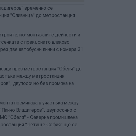
ладигеров" временно се
нция "Сливница" до метростанция
 строително-монтажните дейности и
тсечката с прекъснато влаково
ез две автобусни линии с номера 31
новци през метростанция "Обеля" до
частъка между метростанция
еров", двупосочно без промяна на
омента преминава в участъка между
 "Панчо Владигеров", двупосочно с
- МС "Обеля" - Северна промишлена
етростанция "Летище София" ще се